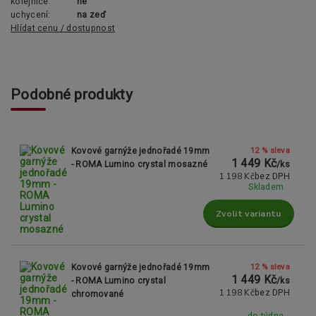
kolejnice:
ne
uchycení:
na zeď
Hlídat cenu / dostupnost
Podobné produkty
12 % sleva
Kovové garnýže jednořadé 19mm
1 449 Kč
- ROMA Lumino crystal mosazné
/
ks
1 198 Kč
bez DPH
Skladem
Zvolit variantu
12 % sleva
Kovové garnýže jednořadé 19mm
1 449 Kč
- ROMA Lumino crystal
/
ks
1 198 Kč
bez DPH
chromované