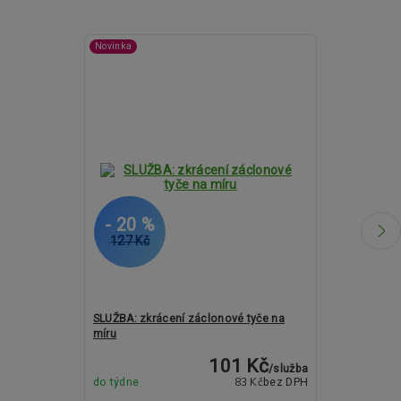
Novinka
- 20 %
- 12 %
127 Kč
1 638 Kč
SLUŽBA: zkrácení záclonové tyče na
Kovové garný
míru
ROMA Lumino 
101 Kč
/
služba
83 Kč
do týdne
bez DPH
Skladem