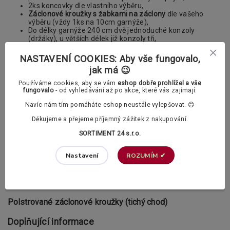
2ks koncovky dle vlastního výběru,
Záclonové kroužky s žabkami na záclony
dle vašeho
výběru (vždy 1ks na 10cm garnýže),
Do délky garnýže 240 cm dvě jednoduché konzoly
(držáky), u větších délek již konzoly tři,
Příslušenství k upevnění garnýže (šrouby a hmoždinky)
NASTAVENÍ COOKIES: Aby vše fungovalo,
Nabízíme vám také možnost výběru dvou typu
kroužků s
jak má 😉
žabkami
. Vybrat si můžete mezi klasickými a polstrovanými
kroužky.
Používáme cookies, aby se vám
eshop dobře prohlížel a vše
fungovalo
- od vyhledávání až po akce, které vás zajímají.
V příslušenství si v případě potřeby můžete
Navíc nám tím pomáháte eshop neustále vylepšovat. 😊
dokoupit také PVC háčky.
Děkujeme a přejeme příjemný zážitek z nakupování.
Záclonové kroužky s žabkami dle vašeho výběru:
SORTIMENT 24 s.r.o.
ROZUMÍM ✔
Nastavení
Klasické záclonové kroužky
Polstrované záclonové kroužky (tichý chod)
Doplňující informace