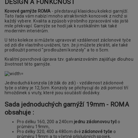
DESIGN A FUNKČNOST
Kovové garnýže ROMA
- představují klasickou kolekci garnýží.
Tato řada vám nabízí mnoho atraktivních koncovek z nichž si
každý vybere. Kvalita a způsob výrobního zpracování vás jistě
mile překvapí. Garnýže se hodí jak k rustikálním tak také
moderním interiérům.
U této kolekce si můžete upravovat vzdálenost záclonové tyče
od zdi dle vlastního uvážení, tzn. že ji můžete zkrátit, ale také
prodloužit pomocí "prodloužení konzoly" a to o 5cm.
Kvalitní povrchová úprava tzv. galvanizováním zajišťuje dlouhou
životnost této garnýže.
Jednoduchá konzola (držák do zdi) - vzdálenost záclonové
tyče o stěny je 12,5cm. Konzoly se přichycují do zdi pomocí tří
hmoždinek s vruty, které jsou součástí dodávky.
Sada jednoduchých garnýží 19mm - ROMA
obsahuje :
Pro délku 160, 200 a 240cm
jednu záclonovou tyč
o
průměru 19mm,
Pro délky 320, 400 a 480cm dvě
záclonové tyče
o
průměru 19mm a to včetně příslušných spojek,