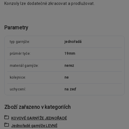
Konzoly lze dodatečně zkracovat a prodlužovat.
Parametry
typ garnýže
jednořadá
průměr tyče
19mm
materiál garnýže
nerez
kolejnice
ne
uchycení
na zeď
Zboží zařazeno v kategoriích
KOVOVÉ GARNÝŽE JEDNOŘADÉ
Jednořadé garnýže LEVNÉ