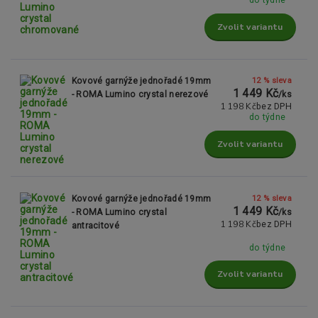
do týdne
Zvolit variantu
12 % sleva
Kovové garnýže jednořadé 19mm
1 449 Kč
- ROMA Lumino crystal nerezové
/
ks
1 198 Kč
bez DPH
do týdne
Zvolit variantu
12 % sleva
Kovové garnýže jednořadé 19mm
1 449 Kč
- ROMA Lumino crystal
/
ks
1 198 Kč
bez DPH
antracitové
do týdne
Zvolit variantu