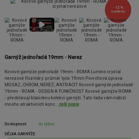
- 12 %
1 638 Kč
Garnýž jednořadá 19mm - Nerez
Kovové garnýže jednořadé 19mm - ROMA Lumino crystal
nerezové Rozměry: průměr tyče 19mm Povrchová úprava:
MOSAZ, CHROM, NEREZ, ANTRACIT Kovové garnýže jednořadé
19mm - ROMA - DESIGN A FUNKČNOST Kovové garnýže ROMA
- představují klasickou kolekci garnýží. Tato řada vám nabízí
mnoho atraktivních konc...
celý popis
Dostupnost
do týdne
DÉLKA GARNÝŽE