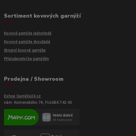
Sortiment kovových garnýží
Kovové garnýže jednořadé
Kovové garnýže dvouřadé
Stropní kovové garnýže
Příslušenství ke garnýžím
Prodejna / Showroom
Eshop Garnýže24.cz
nám. Komenského 78, FULNEK 742 45