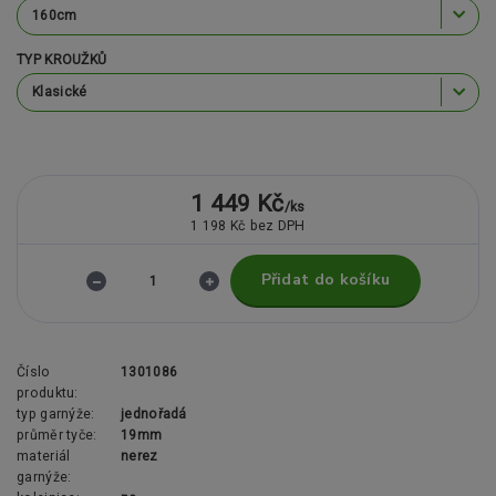
TYP KROUŽKŮ
1 449 Kč
/
ks
1 198 Kč
bez DPH
Přidat do košíku
Číslo
1301086
produktu:
typ garnýže:
jednořadá
průměr tyče:
19mm
materiál
nerez
garnýže: