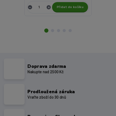
Přidat do košíku
Z
Doprava zdarma
Nakupte nad 2500 Kč
Prodloužená záruka
Vraťte zboží do 30 dnů