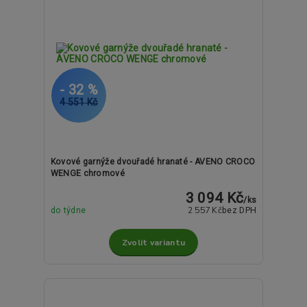
- 32 %
4 551 Kč
Kovové garnýže dvouřadé hranaté - AVENO CROCO
WENGE chromové
3 094 Kč
/
ks
2 557 Kč
do týdne
bez DPH
Zvolit variantu