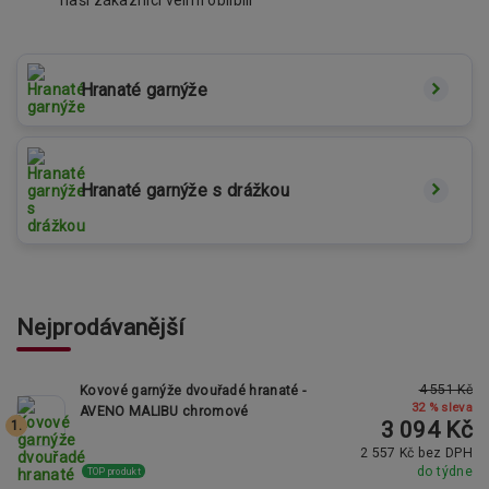
naši zákazníci velmi oblíbili
Hranaté garnýže
Hranaté garnýže s drážkou
Nejprodávanější
4 551 Kč
Kovové garnýže dvouřadé hranaté -
32 % sleva
AVENO MALIBU chromové
3 094 Kč
1.
2 557 Kč bez DPH
do týdne
TOP produkt