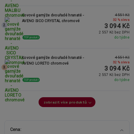
4 551 Kč
Kovové garnýže dvouřadé hranaté -
32 % sleva
AVENO SICO CRYSTAL chromové
3 094 Kč
2.
2 557 Kč bez DPH
do týdne
TOP produkt
4 551 Kč
Kovové garnýže dvouřadé hranaté -
32 % sleva
AVENO LORETO chromové
3 094 Kč
3.
2 557 Kč bez DPH
do týdne
TOP produkt
zobrazit více produktů
Cena: