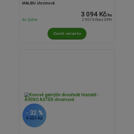
MALIBU chromové
3 094 Kč
/
ks
2 557 Kč
do týdne
bez DPH
Zvolit variantu
- 32 %
4 551 Kč