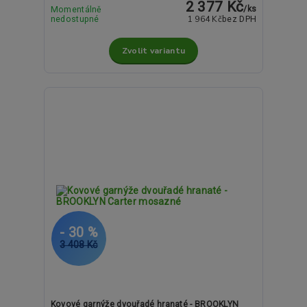
2 377 Kč
/
ks
Momentálně
1 964 Kč
nedostupné
bez DPH
Zvolit variantu
- 30 %
3 408 Kč
Kovové garnýže dvouřadé hranaté - BROOKLYN