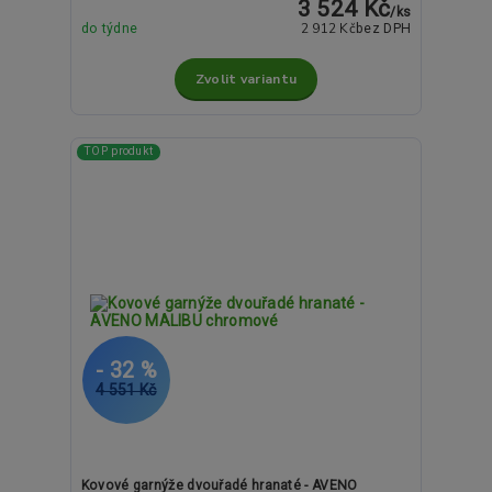
3 524 Kč
/
ks
2 912 Kč
do týdne
bez DPH
Zvolit variantu
TOP produkt
- 32 %
4 551 Kč
Kovové garnýže dvouřadé hranaté - AVENO