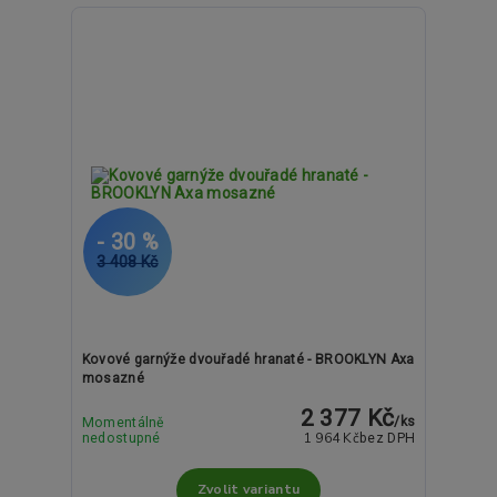
- 30 %
3 408 Kč
Kovové garnýže dvouřadé hranaté - BROOKLYN Axa
mosazné
2 377 Kč
/
ks
Momentálně
1 964 Kč
nedostupné
bez DPH
Zvolit variantu