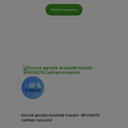
Zvolit variantu
- 30 %
3 408 Kč
Kovové garnýže dvouřadé hranaté - BROOKLYN
Cadman mosazné