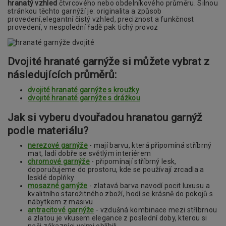
hranatý vzhled
čtvrcového nebo obdelníkového průměru. Silnou
stránkou těchto garnýží je: originalita a způsob
provedení,elegantní čistý vzhled, preciznost a funkčnost
provedení, v nespolední řadě pak tichý provoz
Dvojité hranaté garnýže si můžete vybrat z
následujících průměrů:
dvojité hranaté garnýže s kroužky
dvojité hranaté garnýže s drážkou
Jak si vyberu dvouřadou hranatou garnýž
podle materiálu?
nerezové garnýže
- mají barvu, která připomíná stříbrný
mat, ladí dobře se světlým interiérem
chromové garnýže
- připomínají stříbrný lesk,
doporučujeme do prostoru, kde se používají zrcadla a
lesklé doplňky
mosazné garnýže
- zlatavá barva navodí pocit luxusu a
kvalitního starožitného zboží, hodí se krásně do pokojů s
nábytkem z masivu
antracitové garnýže
- vzdušná kombinace mezi stříbrnou
a zlatou je vkusem elegance z poslední doby, kterou si