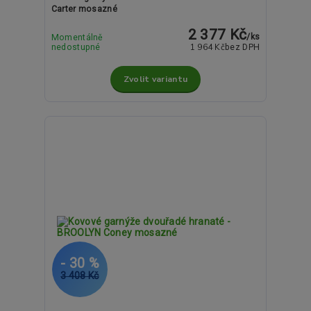
Carter mosazné
2 377 Kč
/
ks
Momentálně
1 964 Kč
nedostupné
bez DPH
Zvolit variantu
- 30 %
3 408 Kč