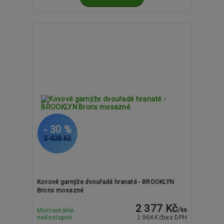
- 30 %
3 408 Kč
Kovové garnýže dvouřadé hranaté - BROOKLYN
Bronx mosazné
2 377 Kč
/
ks
Momentálně
1 964 Kč
nedostupné
bez DPH