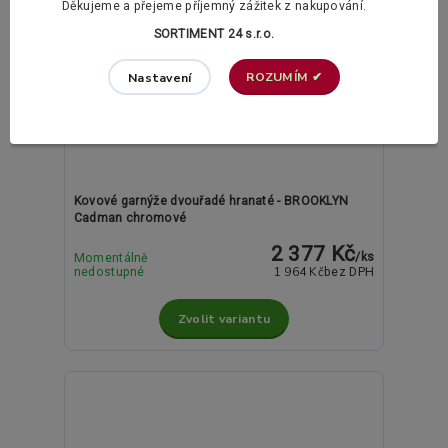
Děkujeme a přejeme příjemný zážitek z nakupování.
SORTIMENT 24 s.r.o.
ROZUMÍM ✔
Nastavení
- 30 %
3 408 Kč
Kovové garnýže dvouřadé hranaté - BROOKLYN
Cadman chromové
2 377 Kč
/
ks
Momentálně
1 964 Kč
nedostupné
bez DPH
Zvolit variantu