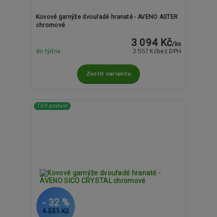
Kovové garnýže dvouřadé hranaté - AVENO ASTER
chromové
3 094 Kč
/
ks
2 557 Kč
do týdne
bez DPH
Zvolit variantu
TOP produkt
- 32 %
4 551 Kč