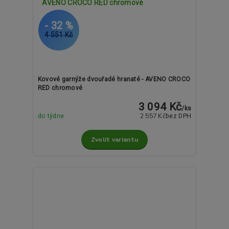
- 32 %
4 551 Kč
Kovové garnýže dvouřadé hranaté - AVENO CROCO
RED chromové
3 094 Kč
/
ks
2 557 Kč
do týdne
bez DPH
Zvolit variantu