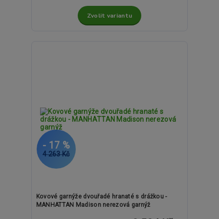
Zvolit variantu
- 17 %
4 263 Kč
Kovové garnýže dvouřadé hranaté s drážkou -
MANHATTAN Madison nerezová garnýž