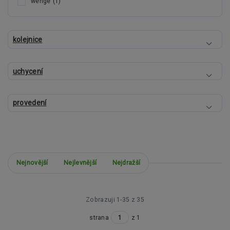
wenge
(1)
kolejnice
uchycení
provedení
Nejnovější
Nejlevnější
Nejdražší
Zobrazuji 1-35 z 35
strana
z 1