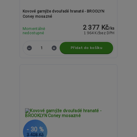
Kovové garnýže dvouřadé hranaté - BROOLYN
Coney mosazné
2 377 Kč
/
ks
Momentálně
1 964 Kč
nedostupné
bez DPH
Přidat do košíku
- 30 %
3 408 Kč