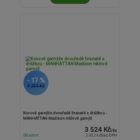
- 17 %
4 263 Kč
Kovové garnýže dvouřadé hranaté s drážkou -
MANHATTAN Madison niklové garnýž
3 524 Kč
/
ks
2 912 Kč
Skladem
bez DPH