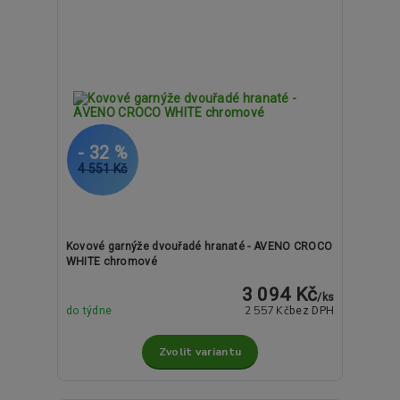
- 32 %
4 551 Kč
Kovové garnýže dvouřadé hranaté - AVENO CROCO
WHITE chromové
3 094 Kč
/
ks
2 557 Kč
do týdne
bez DPH
Zvolit variantu