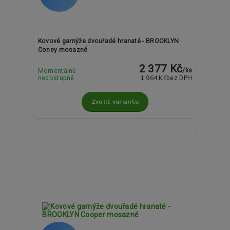
Kovové garnýže dvouřadé hranaté - BROOKLYN
Coney mosazné
2 377 Kč
/
ks
Momentálně
1 964 Kč
nedostupné
bez DPH
Zvolit variantu