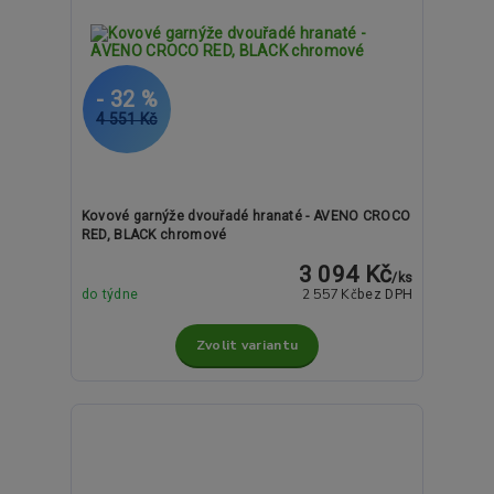
- 32 %
4 551 Kč
Kovové garnýže dvouřadé hranaté - AVENO CROCO
RED, BLACK chromové
3 094 Kč
/
ks
2 557 Kč
do týdne
bez DPH
Zvolit variantu