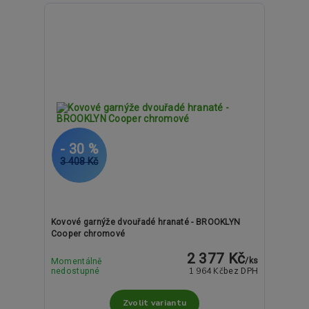
- 30 %
3 408 Kč
Kovové garnýže dvouřadé hranaté - BROOKLYN
Cooper chromové
2 377 Kč
/
ks
Momentálně
1 964 Kč
nedostupné
bez DPH
Zvolit variantu