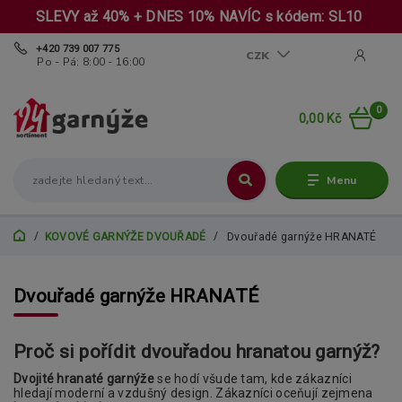
SLEVY až 40% + DNES 10% NAVÍC s kódem: SL10
+420 739 007 775
CZK
Po - Pá: 8:00 - 16:00
0
0,00 Kč
Menu
KOVOVÉ GARNÝŽE DVOUŘADÉ
Dvouřadé garnýže HRANATÉ
Dvouřadé garnýže HRANATÉ
Proč si pořídit dvouřadou hranatou garnýž?
Dvojité hranaté garnýže
se hodí všude tam, kde zákazníci
hledají moderní a vzdušný design. Zákazníci oceňují zejmena