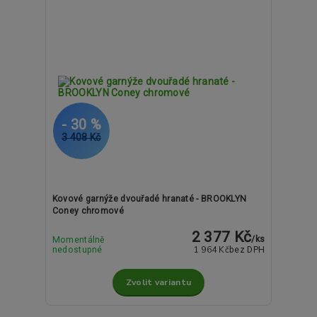
- 30 %
3 408 Kč
Kovové garnýže dvouřadé hranaté - BROOKLYN
Coney chromové
2 377 Kč
/
ks
Momentálně
1 964 Kč
nedostupné
bez DPH
Zvolit variantu