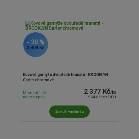
- 30 %
3 408 Kč
Kovové garnýže dvouřadé hranaté - BROOKLYN
Carter chromové
2 377 Kč
/
ks
Momentálně
1 964 Kč
nedostupné
bez DPH
Zvolit variantu