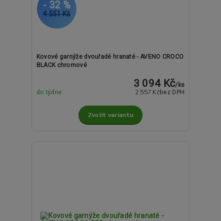
- 32 %
4 551 Kč
Kovové garnýže dvouřadé hranaté - AVENO CROCO
BLACK chromové
3 094 Kč
/
ks
2 557 Kč
do týdne
bez DPH
Zvolit variantu