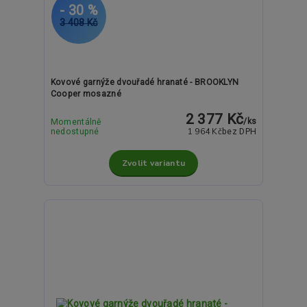
- 30 %
3 408 Kč
Kovové garnýže dvouřadé hranaté - BROOKLYN
Cooper mosazné
2 377 Kč
/
ks
Momentálně
1 964 Kč
nedostupné
bez DPH
Zvolit variantu