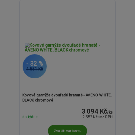
- 32 %
4 551 Kč
Kovové garnýže dvouřadé hranaté - AVENO WHITE,
BLACK chromové
3 094 Kč
/
ks
2 557 Kč
do týdne
bez DPH
Zvolit variantu