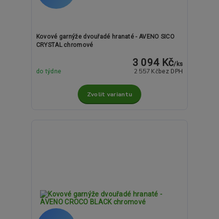
Kovové garnýže dvouřadé hranaté - AVENO SICO
CRYSTAL chromové
3 094 Kč
/
ks
2 557 Kč
do týdne
bez DPH
Zvolit variantu