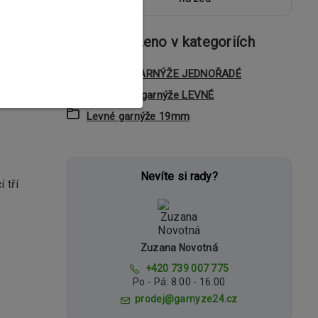
Zboží zařazeno v kategoriích
hž si
KOVOVÉ GARNÝŽE JEDNOŘADÉ
le také
Jednořadé garnýže LEVNÉ
Levné garnýže 19mm
Nevíte si rady?
 tří
Zuzana Novotná
+420 739 007 775
Po - Pá: 8:00 - 16:00
prodej@garnyze24.cz