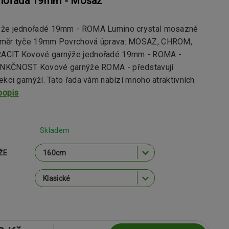
dnořadá 19mm - Mosaz
ýže jednořadé 19mm - ROMA Lumino crystal mosazné
ůměr tyče 19mm Povrchová úprava: MOSAZ, CHROM,
ACIT Kovové garnýže jednořadé 19mm - ROMA -
NKČNOST Kovové garnýže ROMA - představují
ekci garnýží. Tato řada vám nabízí mnoho atraktivních
popis
Skladem
ŽE