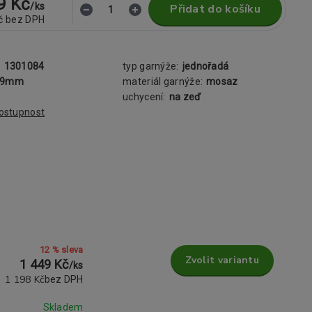
9 Kč
/
ks
Přidat do košíku
č
bez DPH
:
1301084
typ garnýže:
jednořadá
19mm
materiál garnýže:
mosaz
uchycení:
na zeď
dostupnost
12 % sleva
Zvolit variantu
1 449 Kč
/
ks
1 198 Kč
bez DPH
Skladem