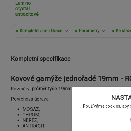
Kompletní specifikace
Parametry
Ke staž
Kompletní specifikace
Kovové garnýže jednořadé 19mm - R
Rozměry:
průměr tyče 19mm
NASTAV
Povrchová úprava:
Používáme cookies, aby
MOSAZ,
CHROM,
NEREZ,
ANTRACIT