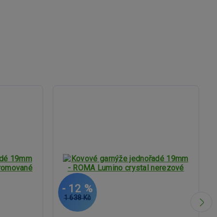
- 12 %
1 638 Kč