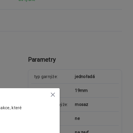
Parametry
typ garnýže
jednořadá
průměr tyče
19mm
materiál garnýže
mosaz
 akce, které
kolejnice
ne
uchycení
na zeď