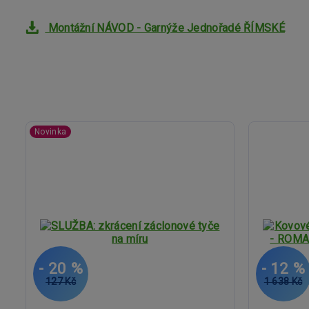
Montážní NÁVOD - Garnýže Jednořadé ŘÍMSKÉ
Novinka
- 20 %
- 12 %
127 Kč
1 638 Kč