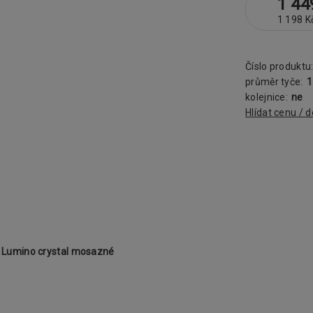
1 44
1 198 K
Číslo produktu
průměr tyče:
kolejnice:
ne
Hlídat cenu / 
Lumino crystal mosazné