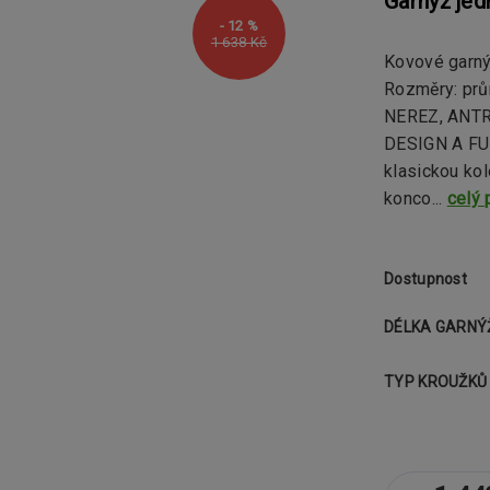
Garnýž je
- 12 %
1 638 Kč
Kovové garn
Rozměry: pr
NEREZ, ANTR
DESIGN A FU
klasickou kol
konco...
celý 
Dostupnost
DÉLKA GARNÝ
TYP KROUŽKŮ