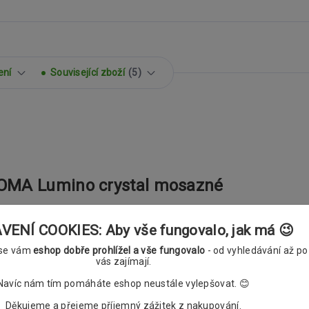
ení
Související zboží
5
OMA Lumino crystal mosazné
ENÍ COOKIES: Aby vše fungovalo, jak má 😉
 se vám
eshop dobře prohlížel a vše fungovalo
- od vyhledávání až po
vás zajímají.
Navíc nám tím pomáháte eshop neustále vylepšovat. 😊
Děkujeme a přejeme příjemný zážitek z nakupování.