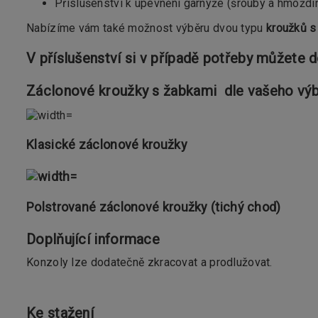
Příslušenství k upevnění garnýže (šrouby a hmoždi
Nabízíme vám také možnost výběru dvou typu
kroužků s
V příslušenství si v případě potřeby můžete 
Záclonové kroužky s žabkami dle vašeho výb
Klasické záclonové kroužky
Polstrované záclonové kroužky (tichý chod)
Doplňující informace
Konzoly lze dodatečně zkracovat a prodlužovat.
Ke stažení