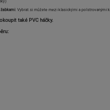
nky)
 žabkami
. Vybrat si můžete mezi klasickými a polstrovanými k
dokoupit také PVC háčky.
ěru: