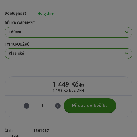
Dostupnost
do týdne
DÉLKA GARNÝŽE
TYP KROUŽKŮ
1 449 Kč
/
ks
1 198 Kč
bez DPH
Přidat do košíku
Číslo
1301087
produktu: