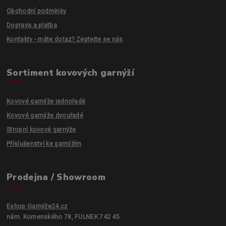
Obchodní podmínky
Doprava a platba
Kontakty - máte dotaz? Zeptejte se nás
Sortiment kovových garnýží
Kovové garnýže jednořadé
Kovové garnýže dvouřadé
Stropní kovové garnýže
Příslušenství ke garnýžím
Prodejna / Showroom
Eshop Garnýže24.cz
nám. Komenského 78, FULNEK 742 45