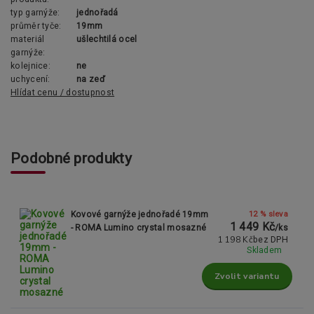
typ garnýže:
jednořadá
průměr tyče:
19mm
materiál
ušlechtilá ocel
garnýže:
kolejnice:
ne
uchycení:
na zeď
Hlídat cenu / dostupnost
Podobné produkty
12 % sleva
Kovové garnýže jednořadé 19mm
1 449 Kč
- ROMA Lumino crystal mosazné
/
ks
1 198 Kč
bez DPH
Skladem
Zvolit variantu