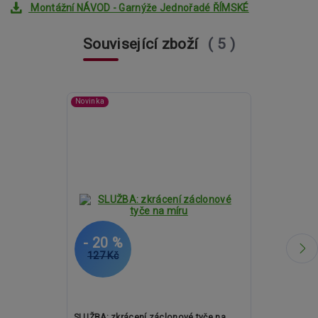
Montážní NÁVOD - Garnýže Jednořadé ŘÍMSKÉ
Související zboží
5
Novinka
- 20 %
- 12 %
127 Kč
1 638 Kč
SLUŽBA: zkrácení záclonové tyče na
Kovové garný