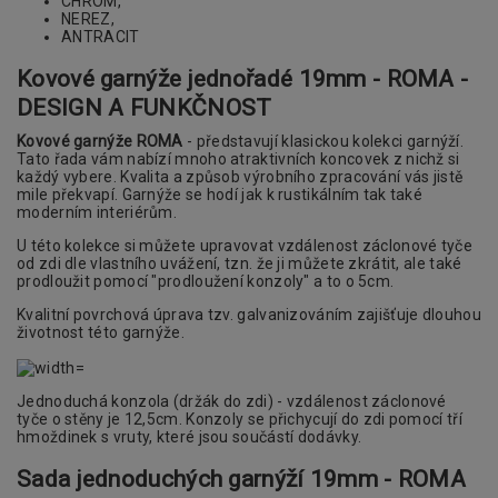
CHROM,
NEREZ,
ANTRACIT
Kovové garnýže jednořadé 19mm - ROMA -
DESIGN A FUNKČNOST
Kovové garnýže ROMA
- představují klasickou kolekci garnýží.
Tato řada vám nabízí mnoho atraktivních koncovek z nichž si
každý vybere. Kvalita a způsob výrobního zpracování vás jistě
mile překvapí. Garnýže se hodí jak k rustikálním tak také
moderním interiérům.
U této kolekce si můžete upravovat vzdálenost záclonové tyče
od zdi dle vlastního uvážení, tzn. že ji můžete zkrátit, ale také
prodloužit pomocí "prodloužení konzoly" a to o 5cm.
Kvalitní povrchová úprava tzv. galvanizováním zajišťuje dlouhou
životnost této garnýže.
Jednoduchá konzola (držák do zdi) - vzdálenost záclonové
tyče o stěny je 12,5cm. Konzoly se přichycují do zdi pomocí tří
hmoždinek s vruty, které jsou součástí dodávky.
Sada jednoduchých garnýží 19mm - ROMA