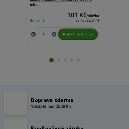
míru
ROMA Lumino 
101 Kč
/
služba
83 Kč
do týdne
bez DPH
Skladem
Přidat do košíku
Z
Doprava zdarma
Nakupte nad 2500 Kč
Prodloužená záruka