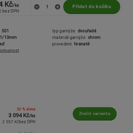
4 Kč
/
ks
Přidat do košíku
č
bez DPH
:
501
typ garnýže:
dvouřadá
31/13mm
materiál garnýže:
chrom
zeď
provedení:
hranaté
dostupnost
32 % sleva
Zvolit variantu
3 094 Kč
/
ks
2 557 Kč
bez DPH