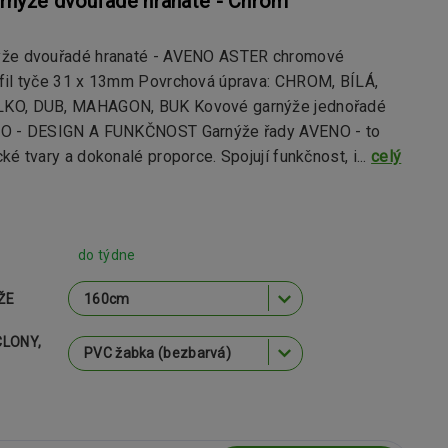
rnýže dvouřadé hranaté - Chrom
ýže dvouřadé hranaté - AVENO ASTER chromové
fil tyče 31 x 13mm Povrchová úprava: CHROM, BÍLÁ,
KO, DUB, MAHAGON, BUK Kovové garnýže jednořadé
NO - DESIGN A FUNKČNOST Garnýže řady AVENO - to
ké tvary a dokonalé proporce. Spojují funkčnost, i...
celý
do týdne
ŽE
CLONY,