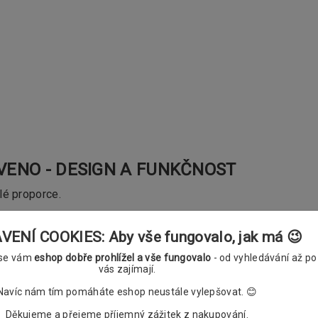
 AVENO - DESIGN A FUNKČNOST
lé proporce.
 Garnýže Aveno jsou prostě moderní!
ENÍ COOKIES: Aby vše fungovalo, jak má 😉
 se vám
eshop dobře prohlížel a vše fungovalo
- od vyhledávání až po
vás zajímají.
ignem moderních interiérů. Obdélníkový profil s jednoduše řeš
pojují jednoduchost a eleganci.
Navíc nám tím pomáháte eshop neustále vylepšovat. 😊
Děkujeme a přejeme příjemný zážitek z nakupování.