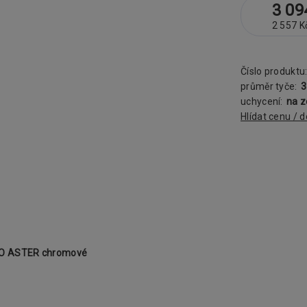
3 09
2 557 K
Číslo produktu
průměr tyče:
uchycení:
na 
Hlídat cenu / 
ENO ASTER chromové