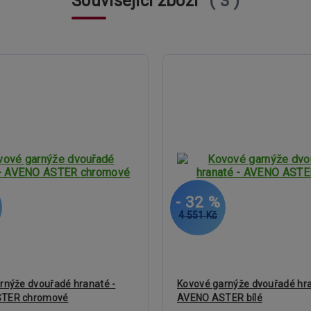
Související zboží
3
- 32 %
4 551 Kč
rnýže dvouřadé hranaté -
Kovové garnýže dvouřadé hra
TER chromové
AVENO ASTER bílé