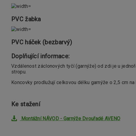
PVC žabka
PVC háček (bezbarvý)
Doplňující informace:
Vzdálenost záclonových tyčí (garnýže) od zdi je u jedn
stropu.
Koncovky prodlužují celkovou délku garnýže o 2,5 cm na 
Ke stažení
Montážní NÁVOD - Garnýže Dvouřadé AVENO