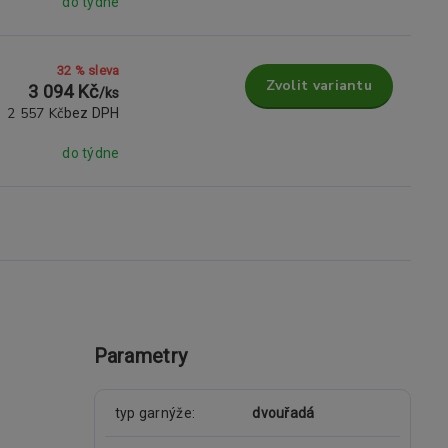
do týdne
32 % sleva
Zvolit variantu
3 094 Kč
/
ks
2 557 Kč
bez DPH
do týdne
Parametry
typ garnýže
dvouřadá