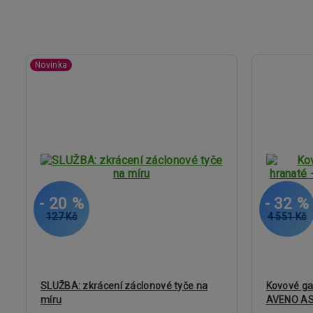
Novinka
- 20 %
- 32 %
127 Kč
4 551 Kč
SLUŽBA: zkrácení záclonové tyče na
Kovové ga
míru
AVENO AS