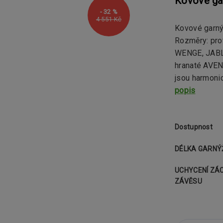
Kovové ga
- 32 %
4 551 Kč
Kovové garn
Rozměry: pro
WENGE, JABL
hranaté AVE
jsou harmonic
popis
Dostupnost
DÉLKA GARNÝ
UCHYCENÍ ZÁ
ZÁVĚSU