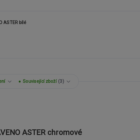
O ASTER bílé
ení
Související zboží
3
- AVENO ASTER chromové