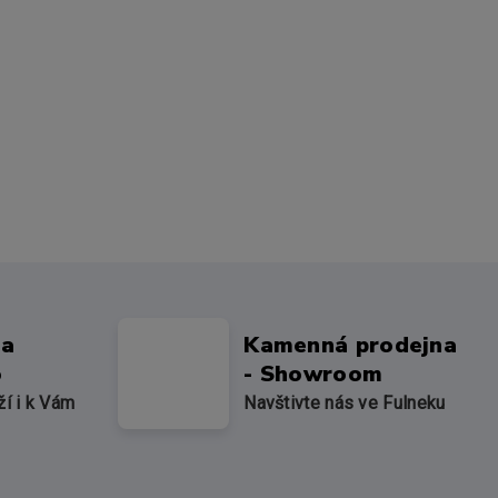
na
Kamenná prodejna
o
- Showroom
ží i k Vám
Navštivte nás ve Fulneku