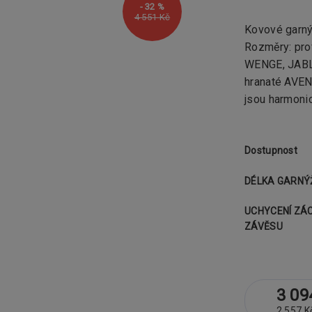
- 32 %
4 551 Kč
Kovové garn
Rozměry: pro
WENGE, JABL
hranaté AVE
jsou harmonic
Dostupnost
DÉLKA GARNÝ
UCHYCENÍ ZÁ
ZÁVĚSU
3 09
2 557 K