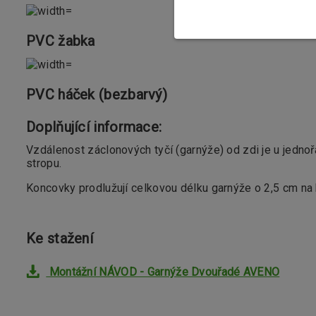
PVC žabka
PVC háček (bezbarvý)
Doplňující informace:
Vzdálenost záclonových tyčí (garnýže) od zdi je u jedn
stropu.
Koncovky prodlužují celkovou délku garnýže o 2,5 cm na 
Ke stažení
Montážní NÁVOD - Garnýže Dvouřadé AVENO