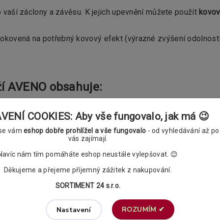
aší záclony a závěsu. K jejich upevnění můžete použít
kovov
 pokovená na potřebný kovový efekt (výrazné zvýšení odolnosti
ží AVENO obsahuje:
31 x 13mm,
profilu (spojuje dvě tyče, není vidět)
ENÍ COOKIES: Aby vše fungovalo, jak má 😉
é koncovky LORETO,
 se vám
eshop dobře prohlížel a vše fungovalo
- od vyhledávání až po
ho výběru (vždy 1ks na 10cm garnýže),
vás zajímají.
, u větších délek již konzoly tři,
nky)
Navíc nám tím pomáháte eshop neustále vylepšovat. 😊
 :
Děkujeme a přejeme příjemný zážitek z nakupování.
SORTIMENT 24 s.r.o.
ROZUMÍM ✔
Nastavení