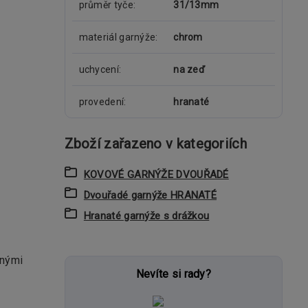
průměr tyče
31/13mm
materiál garnýže
chrom
uchycení
na zeď
provedení
hranaté
Zboží zařazeno v kategoriích
KOVOVÉ GARNÝŽE DVOUŘADÉ
Dvouřadé garnýže HRANATÉ
Hranaté garnýže s drážkou
enými
Nevíte si rady?