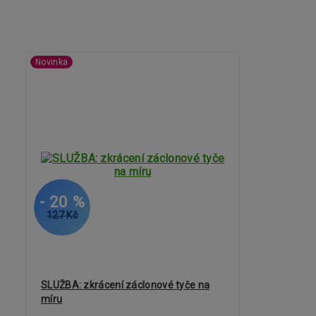
Novinka
- 20 %
127 Kč
SLUŽBA: zkrácení záclonové tyče na
míru