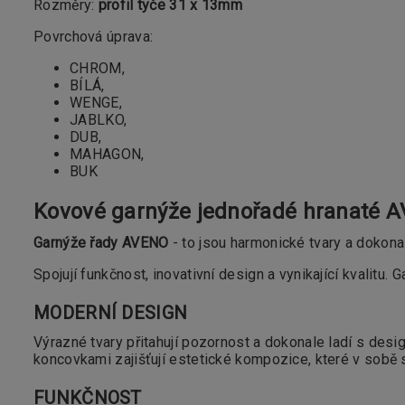
Rozměry:
profil tyče 31 x 13mm
Povrchová úprava:
CHROM,
BÍLÁ,
WENGE,
JABLKO,
DUB,
MAHAGON,
BUK
Kovové garnýže jednořadé hranaté
Garnýže řady AVENO
- to jsou harmonické tvary a dokona
Spojují funkčnost, inovativní design a vynikající kvalitu.
MODERNÍ DESIGN
Výrazné tvary přitahují pozornost a dokonale ladí s des
koncovkami zajišťují estetické kompozice, které v sobě s
FUNKČNOST