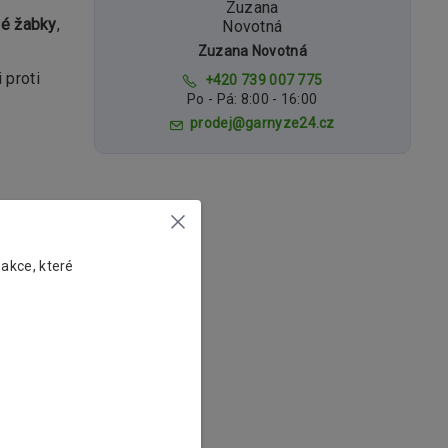
é žabky
,
Zuzana Novotná
 proti
+420 739 007 775
Po - Pá: 8:00 - 16:00
prodej@garnyze24.cz
 akce, které