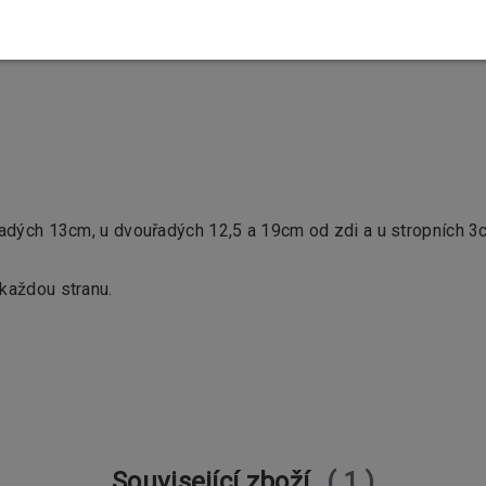
ořadých 13cm, u dvouřadých 12,5 a 19cm od zdi a u stropních 
každou stranu.
Související zboží
1