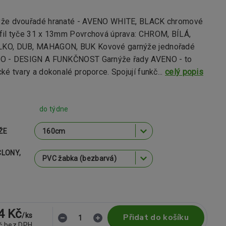
ýže dvouřadé hranaté - AVENO WHITE, BLACK chromové
fil tyče 31 x 13mm Povrchová úprava: CHROM, BÍLÁ,
KO, DUB, MAHAGON, BUK Kovové garnýže jednořadé
NO - DESIGN A FUNKČNOST Garnýže řady AVENO - to
ké tvary a dokonalé proporce. Spojují funkč...
celý popis
do týdne
ŽE
CLONY,
4 Kč
/
ks
Přidat do košíku
č
bez DPH