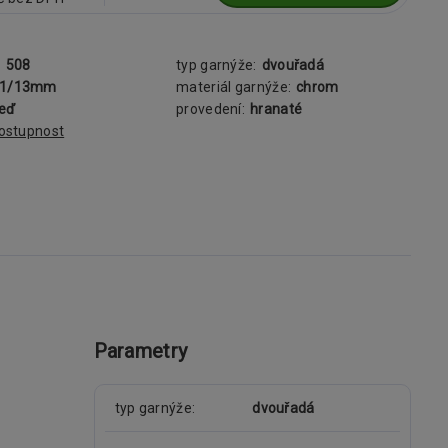
:
508
typ garnýže:
dvouřadá
31/13mm
materiál garnýže:
chrom
zeď
provedení:
hranaté
dostupnost
Parametry
typ garnýže
dvouřadá