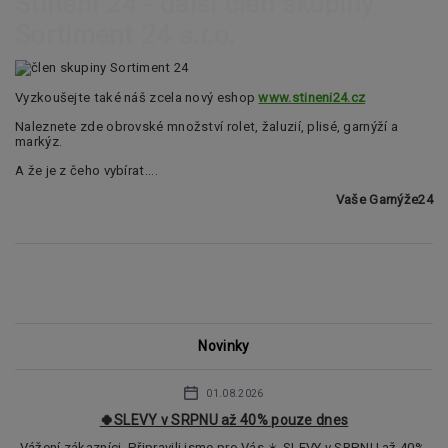
Stínění 24 - další člen skupiny
Sortiment 24 s.r.o.
Vyzkoušejte také náš zcela nový eshop
www.stineni24.cz
Naleznete zde obrovské množství rolet, žaluzií, plisé, garnýží a
markýz.
A že je z čeho vybírat....
Vaše Garnýže24
Novinky
01.08.2026
🍀SLEVY v SRPNU až 40% pouze dnes
Vážení zákazníci, Připravili jsme pro Vás ☀️ SLEVY v SRPNU až 40%.