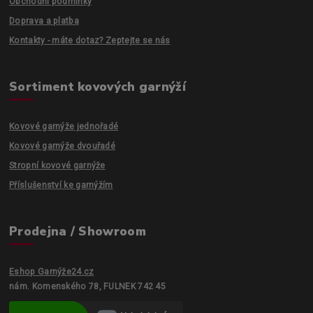
Obchodní podmínky
Doprava a platba
Kontakty - máte dotaz? Zeptejte se nás
Sortiment kovových garnýží
Kovové garnýže jednořadé
Kovové garnýže dvouřadé
Stropní kovové garnýže
Příslušenství ke garnýžím
Prodejna / Showroom
Eshop Garnýže24.cz
nám. Komenského 78, FULNEK 742 45