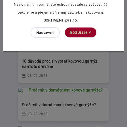
připravili jsme pro Vás článek, který vás těchto
Navíc nám tím pomáháte eshop neustále vylepšovat. 😊
obav může jedno...
číst celé
Děkujeme a přejeme příjemný zážitek z nakupování.
SORTIMENT 24 s.r.o.
23
02
2023
ROZUMÍM ✔
Nastavení
10 důvodů proč si vybrat kovovou garnýž
namísto dřevěné
23
02
2023
Proč mít v domácnosti kovové garnýže?
23
02
2023