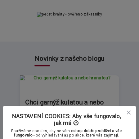
Novinky z našeho blogu
Chci garnýž kulatou a nebo
hranatou?
NASTAVENÍ COOKIES: Aby vše fungovalo,
jak má 😉
Pokud stále nemáte jasno, kdy a za jakých
Používáme cookies, aby se vám
eshop dobře prohlížel a vše
okolnosti zvolit kulatou či hranatou garnýž
fungovalo
- od vyhledávání až po akce, které vás zajímají.