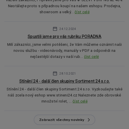
Neotálejte proto s případnou koupí na našem eshopu. Prodejna,
showroom a velký...
číst celé
24.12.2024
Spustili jsme pro vás rubriku PORADNA
Milí zákazníci, jsme velmi potěšeni, že Vám můžeme oznámit naši
novou službu - videonávody, manuály v PDF a odpovědi na
nejčastější dotazy v naší rub...
číst celé
28.10.2021
Stínění 24 - další člen skupiny Sortiment 24 s.r.o.
Stínění 24 - další člen skupiny Sortiment 24 s.r.o. Vyzkoušejte také
náš zcela nový eshop www.stineni24.cz Naleznete zde obrovské
množství rolet, ...
číst celé
Zobrazit všechny novinky