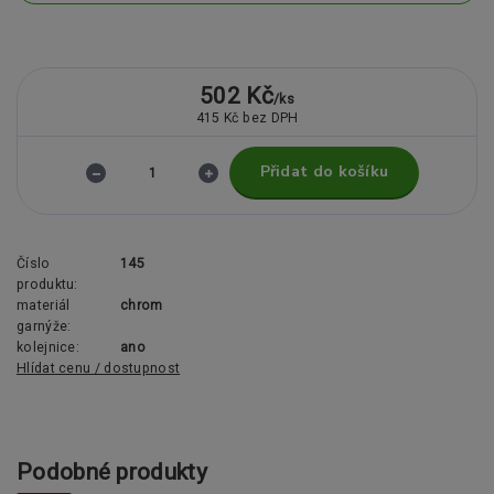
502 Kč
/
ks
415 Kč
bez DPH
Přidat do košíku
Číslo
145
produktu:
materiál
chrom
garnýže:
kolejnice:
ano
Hlídat cenu / dostupnost
Podobné produkty