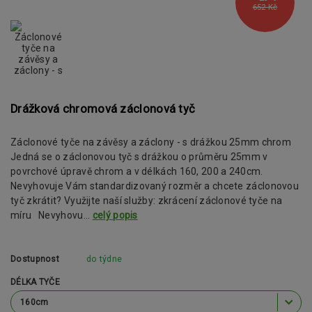
652 Kč
Drážková chromová záclonová tyč
Záclonové tyče na závěsy a záclony - s drážkou 25mm chrom
Jedná se o záclonovou tyč s drážkou o průměru 25mm v
povrchové úpravě chrom a v délkách 160, 200 a 240cm.
Nevyhovuje Vám standardizovaný rozměr a chcete záclonovou
tyč zkrátit? Využijte naší služby: zkrácení záclonové tyče na
míru Nevyhovu...
celý popis
Dostupnost
do týdne
DÉLKA TYČE