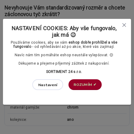
Nevyhovuje Vám standardizovaný rozměr a chcete
záclonovou tyč zkrátit?
Využijte naší služby:
zkrácení záclonové tyče na míru
NASTAVENÍ COOKIES: Aby vše fungovalo,
jak má 😉
Používáme cookies, aby se vám
eshop dobře prohlížel a vše
fungovalo
- od vyhledávání až po akce, které vás zajímají.
Nevyhovuje nám naše služby, přesto byste
záclonovou tyč rádi zkrátili?
Navíc nám tím pomáháte eshop neustále vylepšovat. 😊
Připravili jsme pro Vás jednoduchého rádce:
Jak efektivně a
Děkujeme a přejeme příjemný zážitek z nakupování.
rychle zkrátit záclonovou tyč
.
SORTIMENT 24 s.r.o.
ROZUMÍM ✔
Nastavení
Parametry
materiál garnýže
chrom
kolejnice
ano