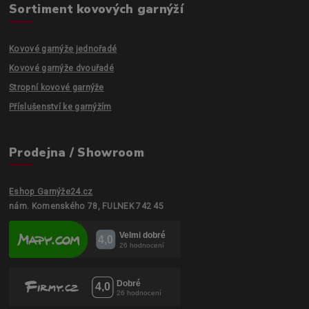
Sortiment kovových garnýží
Kovové garnýže jednořadé
Kovové garnýže dvouřadé
Stropní kovové garnýže
Příslušenství ke garnýžím
Prodejna / Showroom
Eshop Garnýže24.cz
nám. Komenského 78, FULNEK 742 45