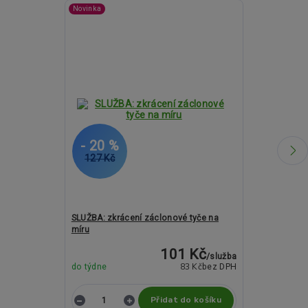
Novinka
- 20 %
- 15 %
127 Kč
203 Kč
SLUŽBA: zkrácení záclonové tyče na
Záclonové kro
míru
19mm
101 Kč
/
služba
83 Kč
do týdne
bez DPH
do týdne
Přidat do košíku
Z