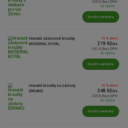
156 Kč
bez DPH
do týdne
Zvolit variantu
15 % sleva
Hranaté záclonové kroužky
219 Kč
MODERNO, ROYAL
/
ks
181 Kč
bez DPH
do týdne
Zvolit variantu
15 % sleva
Hranaté kroužky na záclony
248 Kč
ERRANO
/
ks
205 Kč
bez DPH
do týdne
Zvolit variantu