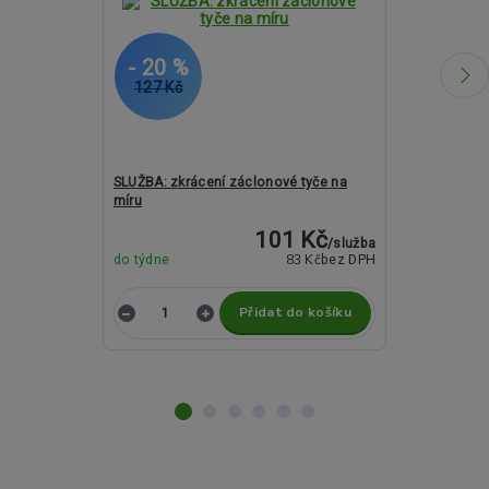
- 20 %
- 15 %
127 Kč
203 Kč
SLUŽBA: zkrácení záclonové tyče na
Záclonové kro
míru
19mm
101 Kč
/
služba
83 Kč
do týdne
bez DPH
do týdne
Přidat do košíku
Z