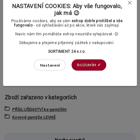
NASTAVENÍ COOKIES: Aby vše fungovalo,
Parametry
jak má 😉
Používáme cookies, aby se vám
eshop dobře prohlížel a vše
fungovalo
- od vyhledávání až po akce, které vás zajímají.
typ garnýže
jednořadá
Navíc nám tím pomáháte eshop neustále vylepšovat. 😊
průměr tyče
19mm
Děkujeme a přejeme příjemný zážitek z nakupování.
SORTIMENT 24 s.r.o.
materiál garnýže
ušlechtilá ocel
ROZUMÍM ✔
Nastavení
kolejnice
ne
uchycení
na zeď
Zboží zařazeno v kategoriích
PŘÍSLUŠENSTVÍ ke garnýžím
Kovové garnýže LEVNÉ