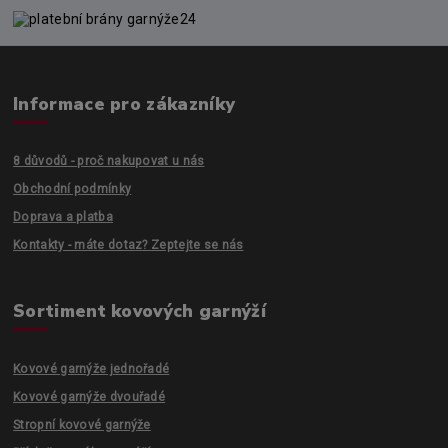
Informace pro zákazníky
8 důvodů - proč nakupovat u nás
Obchodní podmínky
Doprava a platba
Kontakty - máte dotaz? Zeptejte se nás
Sortiment kovových garnýží
Kovové garnýže jednořadé
Kovové garnýže dvouřadé
Stropní kovové garnýže