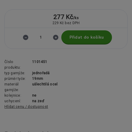
277 Kč
/
ks
229 Kč
bez DPH
Přidat do košíku
Číslo
1101451
produktu:
typ garnýže:
jednořadá
průměr tyče:
19mm
materiál
ušlechtilá ocel
garnýže:
kolejnice:
ne
uchycení:
na zeď
Hlídat cenu / dostupnost