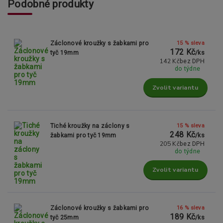
Podobné produkty
15 % sleva
Záclonové kroužky s žabkami pro
172 Kč
tyč 19mm
/
ks
142 Kč
bez DPH
do týdne
Zvolit variantu
15 % sleva
Tiché kroužky na záclony s
248 Kč
žabkami pro tyč 19mm
/
ks
205 Kč
bez DPH
do týdne
Zvolit variantu
16 % sleva
Záclonové kroužky s žabkami pro
189 Kč
tyč 25mm
/
ks