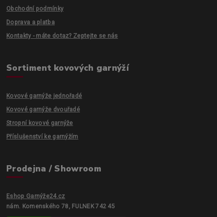
Obchodní podmínky
Doprava a platba
Kontakty - máte dotaz? Zeptejte se nás
Sortiment kovových garnýží
Kovové garnýže jednořadé
Kovové garnýže dvouřadé
Stropní kovové garnýže
Příslušenství ke garnýžím
Prodejna / Showroom
Eshop Garnýže24.cz
nám. Komenského 78, FULNEK 742 45