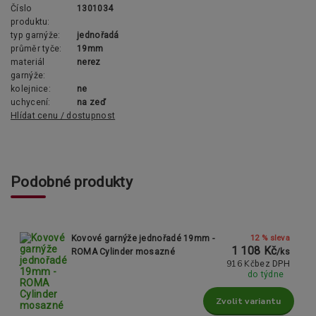
Číslo
1301034
produktu:
typ garnýže:
jednořadá
průměr tyče:
19mm
materiál
nerez
garnýže:
kolejnice:
ne
uchycení:
na zeď
Hlídat cenu / dostupnost
Podobné produkty
12 % sleva
Kovové garnýže jednořadé 19mm -
1 108 Kč
ROMA Cylinder mosazné
/
ks
916 Kč
bez DPH
do týdne
Zvolit variantu