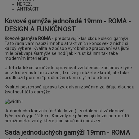
NEREZ,
ANTRACIT
Kovové garnýže jednořadé 19mm - ROMA -
DESIGN A FUNKČNOST
Kovové garnýže ROMA
- představují klasickou kolekci garnýží.
Tato řada vám nabízí mnoho atraktivních koncovek z nichž si
každý vybere. Kvalita a způsob výrobního zpracování vás jistě
mile překvapí. Garnýže se hodí jak k rustikálním tak také
moderním interiérům.
U této kolekce si můžete upravovat vzdálenost záclonové tyče
od zdi dle vlastního uvážení, tzn. že ji můžete zkrátit, ale také
prodloužit pomocí "prodloužení konzoly" a to o 5cm.
Kvalitní povrchová úprava tzv. galvanizováním zajišťuje dlouhou
životnost této garnýže.
Jednoduchá konzola (držák do zdi) - vzdálenost záclonové
tyče o stěny je 12,5cm. Konzoly se přichycují do zdi pomocí tří
hmoždinek s vruty, které jsou součástí dodávky.
Sada jednoduchých garnýží 19mm - ROMA