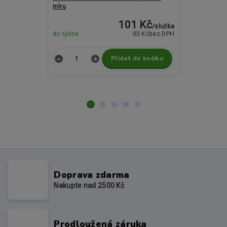
míru
ROMA Cylinde
101 Kč
/
služba
83 Kč
do týdne
bez DPH
do týdne
Přidat do košíku
Z
Doprava zdarma
Nakupte nad 2500 Kč
Prodloužená záruka