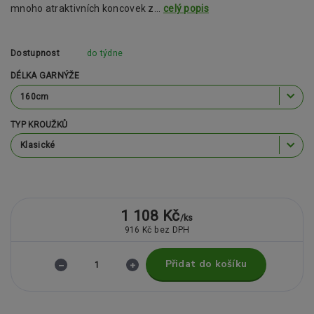
mnoho atraktivních koncovek z...
celý popis
Dostupnost
do týdne
DÉLKA GARNÝŽE
TYP KROUŽKŮ
1 108 Kč
/
ks
916 Kč
bez DPH
Přidat do košíku