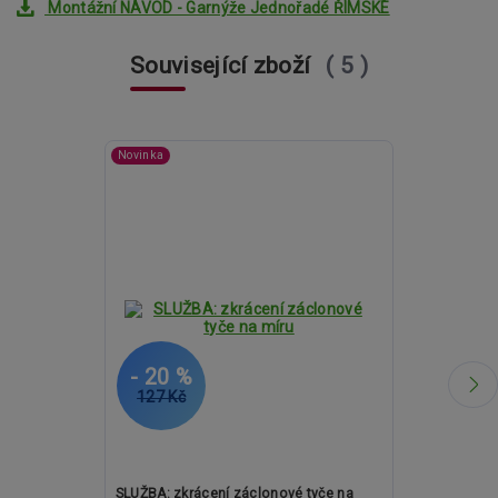
Montážní NÁVOD - Garnýže Jednořadé ŘÍMSKÉ
Související zboží
5
Novinka
- 20 %
- 12 %
127 Kč
1 252 Kč
SLUŽBA: zkrácení záclonové tyče na
Kovové garný