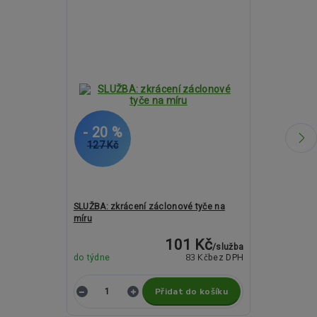
- 20 %
- 12 %
127 Kč
1 252 Kč
SLUŽBA: zkrácení záclonové tyče na
Kovové garný
míru
ROMA Cylinde
101 Kč
/
služba
83 Kč
do týdne
bez DPH
do týdne
Přidat do košíku
Z