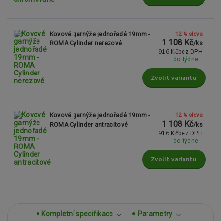
12 % sleva
Kovové garnýže jednořadé 19mm -
1 108 Kč
ROMA Cylinder nerezové
/
ks
916 Kč
bez DPH
do týdne
Zvolit variantu
12 % sleva
Kovové garnýže jednořadé 19mm -
1 108 Kč
ROMA Cylinder antracitové
/
ks
916 Kč
bez DPH
do týdne
Zvolit variantu
Kompletní specifikace
Parametry