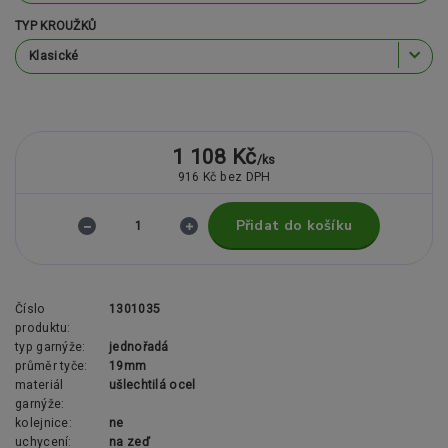
TYP KROUŽKŮ
1 108 Kč
/
ks
916 Kč
bez DPH
Přidat do košíku
Číslo
1301035
produktu:
typ garnýže:
jednořadá
průměr tyče:
19mm
materiál
ušlechtilá ocel
garnýže:
kolejnice:
ne
uchycení:
na zeď