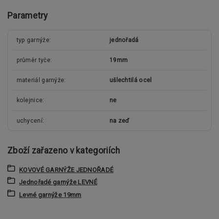
Parametry
typ garnýže
jednořadá
průměr tyče
19mm
materiál garnýže
ušlechtilá ocel
kolejnice
ne
uchycení
na zeď
Zboží zařazeno v kategoriích
KOVOVÉ GARNÝŽE JEDNOŘADÉ
Jednořadé garnýže LEVNÉ
Levné garnýže 19mm