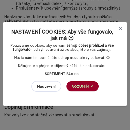
(držáky), u větších délek již konzoly tři,
Příslušenství k upevnění garnýže (šrouby a hmoždinky)
Nabízíme vám také možnost výběru dvou typu
kroužků s
žabkami
. Vybrat si můžete mezi klasickými a polstrovanými
kroužky.
NASTAVENÍ COOKIES: Aby vše fungovalo,
V příslušenství si v případě potřeby můžete
jak má 😉
dokoupit také PVC háčky.
Používáme cookies, aby se vám
eshop dobře prohlížel a vše
fungovalo
- od vyhledávání až po akce, které vás zajímají.
Záclonové kroužky s žabkami dle vašeho výběru:
Navíc nám tím pomáháte eshop neustále vylepšovat. 😊
Děkujeme a přejeme příjemný zážitek z nakupování.
Klasické záclonové kroužky
SORTIMENT 24 s.r.o.
ROZUMÍM ✔
Nastavení
Polstrované záclonové kroužky (tichý chod)
Doplňující informace
Konzoly lze dodatečně zkracovat a prodlužovat.