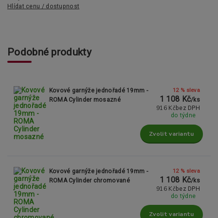
Hlídat cenu / dostupnost
Podobné produkty
12 % sleva
Kovové garnýže jednořadé 19mm -
1 108 Kč
ROMA Cylinder mosazné
/
ks
916 Kč
bez DPH
do týdne
Zvolit variantu
12 % sleva
Kovové garnýže jednořadé 19mm -
1 108 Kč
ROMA Cylinder chromované
/
ks
916 Kč
bez DPH
do týdne
Zvolit variantu