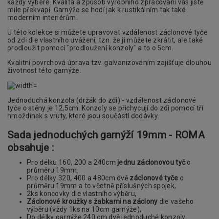
každý vybere. Kvalita a způsob výrobního zpracování vás jistě
mile překvapí. Garnýže se hodí jak k rustikálním tak také
moderním interiérům.
U této kolekce si můžete upravovat vzdálenost záclonové tyče
od zdi dle vlastního uvážení, tzn. že ji můžete zkrátit, ale také
prodloužit pomocí "prodloužení konzoly" a to o 5cm.
Kvalitní povrchová úprava tzv. galvanizováním zajišťuje dlouhou
životnost této garnýže.
Jednoduchá konzola (držák do zdi) - vzdálenost záclonové
tyče o stěny je 12,5cm. Konzoly se přichycují do zdi pomocí tří
hmoždinek s vruty, které jsou součástí dodávky.
Sada jednoduchých garnýží 19mm - ROMA
obsahuje :
Pro délku 160, 200 a 240cm
jednu záclonovou tyč
o
průměru 19mm,
Pro délky 320, 400 a 480cm dvě
záclonové tyče
o
průměru 19mm a to včetně příslušných spojek,
2ks koncovky dle vlastního výběru,
Záclonové kroužky s žabkami na záclony
dle vašeho
výběru (vždy 1ks na 10cm garnýže),
Do délky garnýže 240 cm dvě jednoduché konzoly