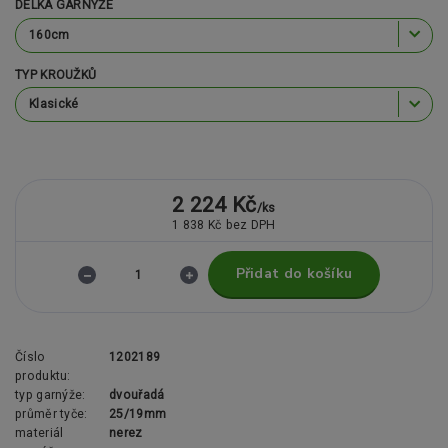
DÉLKA GARNÝŽE
TYP KROUŽKŮ
2 224 Kč
/
ks
1 838 Kč
bez DPH
Přidat do košíku
Číslo
1202189
produktu:
typ garnýže:
dvouřadá
průměr tyče:
25/19mm
materiál
nerez