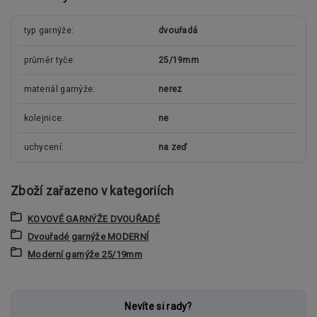
typ garnýže
dvouřadá
průměr tyče
25/19mm
materiál garnýže
nerez
kolejnice
ne
uchycení
na zeď
Zboží zařazeno v kategoriích
KOVOVÉ GARNÝŽE DVOUŘADÉ
Dvouřadé garnýže MODERNÍ
Moderní garnýže 25/19mm
Nevíte si rady?