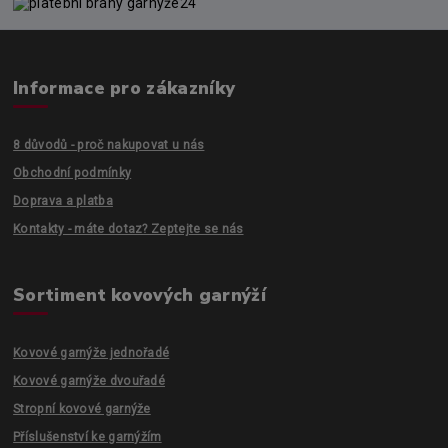
Informace pro zákazníky
8 důvodů - proč nakupovat u nás
Obchodní podmínky
Doprava a platba
Kontakty - máte dotaz? Zeptejte se nás
Sortiment kovových garnýží
Kovové garnýže jednořadé
Kovové garnýže dvouřadé
Stropní kovové garnýže
Příslušenství ke garnýžím