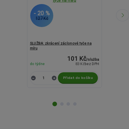
- 20 %
- 7 %
127 Kč
2 390 Kč
SLUŽBA: zkrácení záclonové tyče na
Kovové garnýž
míru
19mm - ROSET
101 Kč
/
služba
83 Kč
do týdne
bez DPH
do týdne
Přidat do košíku
Z