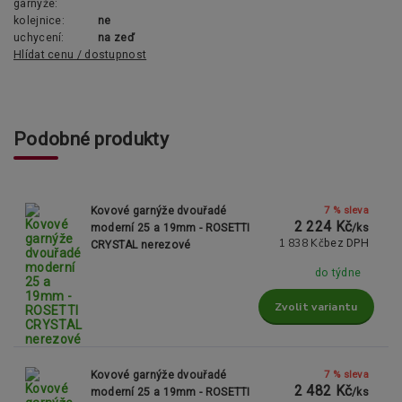
garnýže:
kolejnice:
ne
uchycení:
na zeď
Hlídat cenu / dostupnost
Podobné produkty
7 % sleva
Kovové garnýže dvouřadé
2 224 Kč
moderní 25 a 19mm - ROSETTI
/
ks
1 838 Kč
bez DPH
CRYSTAL nerezové
do týdne
Zvolit variantu
7 % sleva
Kovové garnýže dvouřadé
2 482 Kč
moderní 25 a 19mm - ROSETTI
/
ks