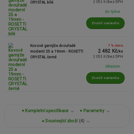
2 051 Kč
bez DPH
CRYSTAL bílé
do týdne
Zvolit variantu
7 % sleva
Kovové garnýže dvouřadé
2 482 Kč
moderní 25 a 19mm - ROSETTI
/
ks
2 051 Kč
bez DPH
CRYSTAL černé
Skladem
Zvolit variantu
Kompletní specifikace
Parametry
Související zboží
4