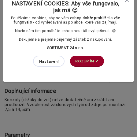
NASTAVENÍ COOKIES: Aby vše fungovalo,
Vybrat si můžete mezi klasickými a polstrovanými kroužky.
jak má 😉
V příslušenství si v případě potřeby můžete dokoupit také PVC
Používáme cookies, aby se vám
eshop dobře prohlížel a vše
háčky.
fungovalo
- od vyhledávání až po akce, které vás zajímají.
Záclonové kroužky s žabkami dle vašeho
Navíc nám tím pomáháte eshop neustále vylepšovat. 😊
výběru:
Děkujeme a přejeme příjemný zážitek z nakupování.
SORTIMENT 24 s.r.o.
Klasické záclonové kroužky
ROZUMÍM ✔
Nastavení
Polstrované záclonové kroužky (tichý chod)
Doplňující informace
Konzoly (držáky do zdi) nelze dodatečně ani zkrátit ani
prodloužit. Vzdálenost záclonových tyčí od zdi je po montáží
7,5 a 14,5cm.
Parametry