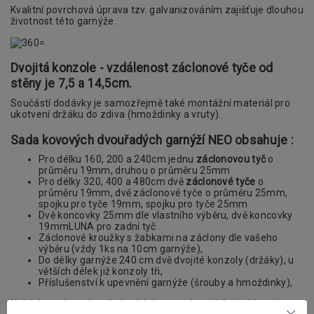
Kvalitní povrchová úprava tzv. galvanizováním zajišťuje dlouhou
životnost této garnýže.
Dvojitá konzole - vzdálenost záclonové tyče od
stěny je 7,5 a 14,5cm.
Součástí dodávky je samozřejmě také montážní materiál pro
ukotvení držáku do zdiva (hmoždinky a vruty).
Sada kovových dvouřadých garnýží NEO obsahuje :
Pro délku 160, 200 a 240cm jednu
záclonovou tyč
o
průměru 19mm, druhou o průměru 25mm
Pro délky 320, 400 a 480cm dvě
záclonové tyče
o
průměru 19mm, dvě záclonové tyče o průměru 25mm,
spojku pro tyče 19mm, spojku pro tyče 25mm
Dvě koncovky 25mm dle vlastního výběru, dvě koncovky
19mmLUNA pro zadní tyč
Záclonové kroužky s žabkami na záclony dle vašeho
výběru (vždy 1ks na 10cm garnýže),
Do délky garnýže 240 cm dvě dvojité konzoly (držáky), u
větších délek již konzoly tři,
Příslušenství k upevnění garnýže (šrouby a hmoždinky),
Nabízíme vám mimo jiné také dva typy kroužků s žabkami.