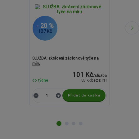
- 20 %
- 7 %
127 Kč
2 390 Kč
SLUŽBA: zkrácení záclonové tyče na
Kovové garnýž
míru
19mm - ROSET
101 Kč
/
služba
83 Kč
do týdne
bez DPH
do týdne
Přidat do košíku
Z