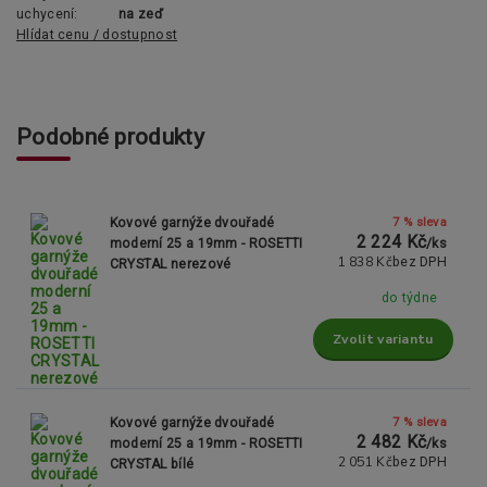
uchycení:
na zeď
Hlídat cenu / dostupnost
Podobné produkty
7 % sleva
Kovové garnýže dvouřadé
2 224 Kč
moderní 25 a 19mm - ROSETTI
/
ks
1 838 Kč
bez DPH
CRYSTAL nerezové
do týdne
Zvolit variantu
7 % sleva
Kovové garnýže dvouřadé
2 482 Kč
moderní 25 a 19mm - ROSETTI
/
ks
2 051 Kč
bez DPH
CRYSTAL bílé