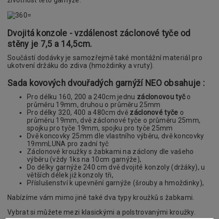
životnost této garnýže.
Dvojitá konzole - vzdálenost záclonové tyče od
stěny je 7,5 a 14,5cm.
Součástí dodávky je samozřejmě také montážní materiál pro
ukotvení držáku do zdiva (hmoždinky a vruty).
Sada kovových dvouřadých garnýží NEO obsahuje :
Pro délku 160, 200 a 240cm jednu
záclonovou tyč
o
průměru 19mm, druhou o průměru 25mm
Pro délky 320, 400 a 480cm dvě
záclonové tyče
o
průměru 19mm, dvě záclonové tyče o průměru 25mm,
spojku pro tyče 19mm, spojku pro tyče 25mm
Dvě koncovky 25mm dle vlastního výběru, dvě koncovky
19mmLUNA pro zadní tyč
Záclonové kroužky s žabkami na záclony dle vašeho
výběru (vždy 1ks na 10cm garnýže),
Do délky garnýže 240 cm dvě dvojité konzoly (držáky), u
větších délek již konzoly tři,
Příslušenství k upevnění garnýže (šrouby a hmoždinky),
Nabízíme vám mimo jiné také dva typy kroužků s žabkami.
Vybrat si můžete mezi klasickými a polstrovanými kroužky.