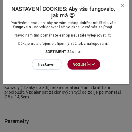
V příslušenství si v případě potřeby můžete dokoupit také PVC
NASTAVENÍ COOKIES: Aby vše fungovalo,
háčky.
jak má 😉
Záclonové kroužky s žabkami dle vašeho
Používáme cookies, aby se vám
eshop dobře prohlížel a vše
výběru:
fungovalo
- od vyhledávání až po akce, které vás zajímají.
Navíc nám tím pomáháte eshop neustále vylepšovat. 😊
Děkujeme a přejeme příjemný zážitek z nakupování.
Klasické záclonové kroužky
SORTIMENT 24 s.r.o.
ROZUMÍM ✔
Nastavení
Polstrované záclonové kroužky (tichý chod)
Doplňující informace
Konzoly (držáky do zdi) nelze dodatečně ani zkrátit ani
prodloužit. Vzdálenost záclonových tyčí od zdi je po montáží
7,5 a 14,5cm.
Parametry