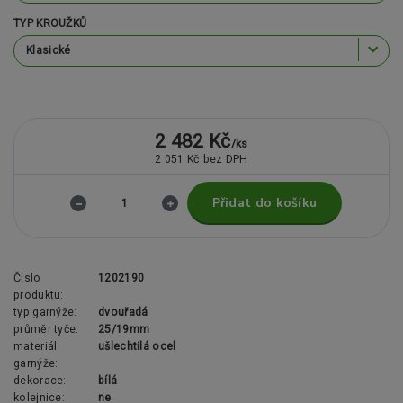
TYP KROUŽKŮ
2 482 Kč
/
ks
2 051 Kč
bez DPH
Přidat do košíku
Číslo
1202190
produktu:
typ garnýže:
dvouřadá
průměr tyče:
25/19mm
materiál
ušlechtilá ocel
garnýže:
dekorace:
bílá
kolejnice:
ne