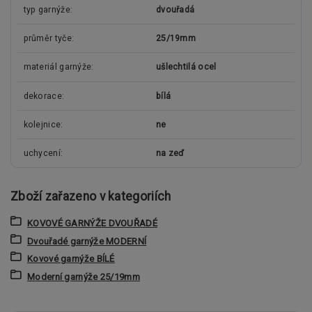
typ garnýže
dvouřadá
průměr tyče
25/19mm
materiál garnýže
ušlechtilá ocel
dekorace
bílá
kolejnice
ne
uchycení
na zeď
Zboží zařazeno v kategoriích
KOVOVÉ GARNÝŽE DVOUŘADÉ
Dvouřadé garnýže MODERNÍ
Kovové garnýže BÍLÉ
Moderní garnýže 25/19mm