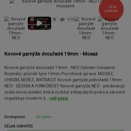
- 13 %
2 389 Kč
Kovové garnýže dvouřadé 19mm - Mosaz
Kovové garnýže dvouřadé 19mm - NEO Cylinder mosazné
Rozměry: průměr tyče 19mm Povrchová úprava: MOSAZ,
CHROM, NEREZ, ANTRACIT Kovové garnýže jednořadé 19mm
NEO - DESIGN A FUNKČNOST Kovové garnýže NEO - představují
zcela novou kolekci, která vychází z klasických prvků a zároveň
respektuje moderní d...
celý popis
Dostupnost
do týdne
DÉLKA GARNÝŽE