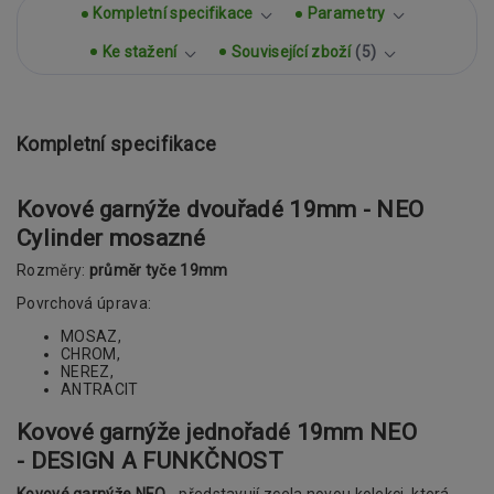
Kompletní specifikace
Parametry
Ke stažení
Související zboží
5
Kompletní specifikace
Kovové garnýže dvouřadé 19mm - NEO
Cylinder mosazné
Rozměry:
průměr tyče 19mm
Povrchová úprava:
MOSAZ,
CHROM,
NEREZ,
ANTRACIT
Kovové garnýže jednořadé 19mm
NEO
- DESIGN A FUNKČNOST
Kovové garnýže NEO
- představují zcela novou kolekci, která