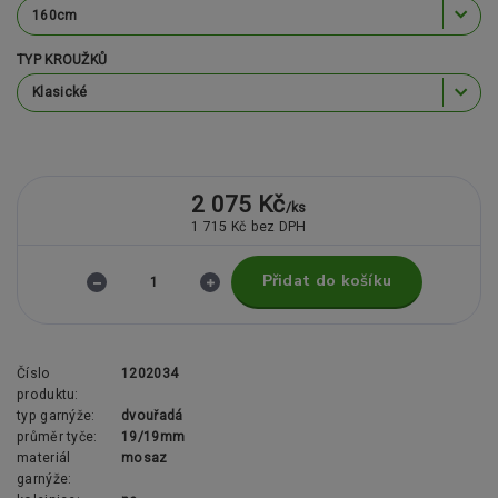
TYP KROUŽKŮ
2 075 Kč
/
ks
1 715 Kč
bez DPH
Přidat do košíku
Číslo
1202034
produktu:
typ garnýže:
dvouřadá
průměr tyče:
19/19mm
materiál
mosaz
garnýže: