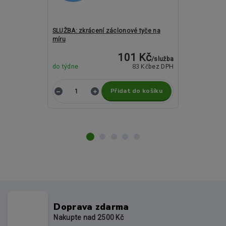
SLUŽBA: zkrácení záclonové tyče na
Kovové garný
míru
Cylinder antra
101 Kč
/
služba
83 Kč
do týdne
bez DPH
do týdne
Přidat do košíku
Z
Doprava zdarma
Nakupte nad 2500 Kč