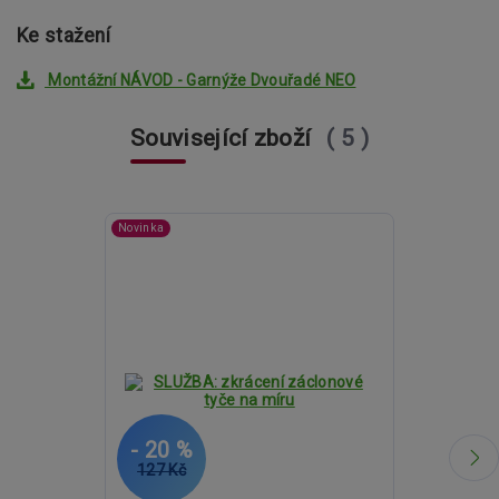
Ke stažení
Montážní NÁVOD - Garnýže Dvouřadé NEO
Související zboží
5
Novinka
- 20 %
- 13 %
127 Kč
2 389 Kč