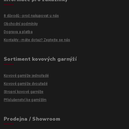
8 důvodů - proč nakupovat u nás
Obchodní podmínky
Doprava a platba
Kontakty - máte dotaz? Zeptejte se nás
Sortiment kovových garnýží
Kovové garnýže jednořadé
Kovové garnýže dvouřadé
Stropní kovové garnýže
Příslušenství ke garnýžím
Prodejna / Showroom