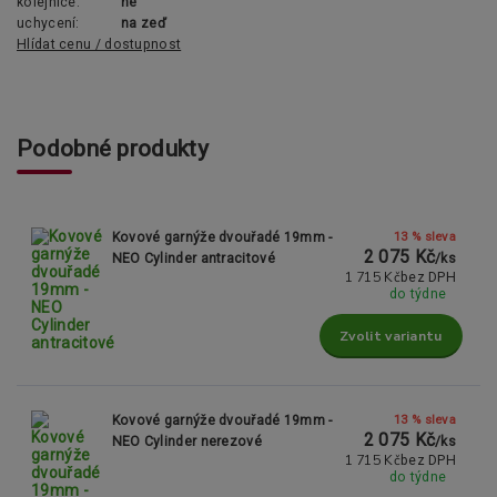
kolejnice:
ne
uchycení:
na zeď
Hlídat cenu / dostupnost
Podobné produkty
13 % sleva
Kovové garnýže dvouřadé 19mm -
2 075 Kč
NEO Cylinder antracitové
/
ks
1 715 Kč
bez DPH
do týdne
Zvolit variantu
13 % sleva
Kovové garnýže dvouřadé 19mm -
2 075 Kč
NEO Cylinder nerezové
/
ks
1 715 Kč
bez DPH
do týdne