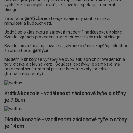
vychází z klasických prvků a zároveň respektuje moderní
design.
Tato řada
garnýží
představuje vzájemný souhlad mezi
minulostí a budoucností.
Jedná se o klasickou a zároveň moderní, nadčasovou kolekci.
Kvalita, způsob provedení a jednoduchost vás mile překvapí.
Kvalitní povrchová úprava tzv. galvanizováním zajišťuje dlouhou
životnost této
garnýže
.
Moderní
konzoly
se vyrábějí ve dvou základních provedeních a
to v krátké a dlouhé verzi. Součástí dodávky je samozřejmě
také montážní materiál pro ukotvení konzoly do zdiva
(hmoždinky a vruty).
Krátká konzole - vzdálenost záclonové tyče o stěny
je 7,5cm
Dlouhá konzole - vzdálenost záclonové tyče o stěny
je 14cm