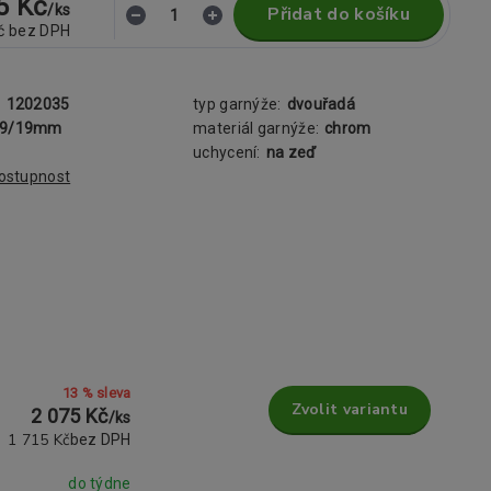
5 Kč
/
ks
Přidat do košíku
č
bez DPH
:
1202035
typ garnýže:
dvouřadá
19/19mm
materiál garnýže:
chrom
uchycení:
na zeď
dostupnost
13 % sleva
Zvolit variantu
2 075 Kč
/
ks
1 715 Kč
bez DPH
do týdne