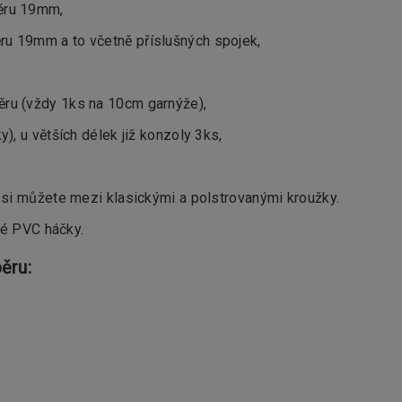
ěru 19mm,
u 19mm a to včetně příslušných spojek,
ru (vždy 1ks na 10cm garnýže),
, u větších délek již konzoly 3ks,
si můžete mezi klasickými a polstrovanými kroužky.
ké PVC háčky.
ěru: