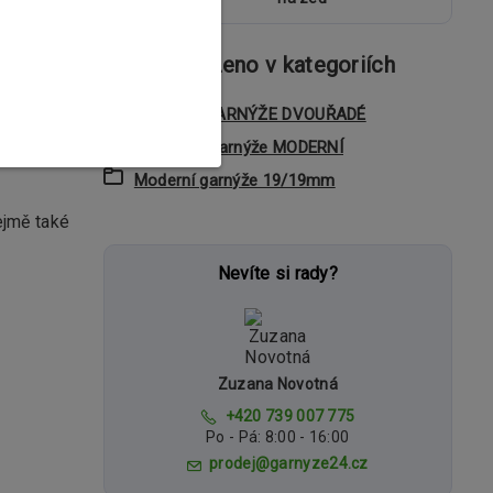
Zboží zařazeno v kategoriích
 design.
KOVOVÉ GARNÝŽE DVOUŘADÉ
vapí.
Dvouřadé garnýže MODERNÍ
Moderní garnýže 19/19mm
ejmě také
Nevíte si rady?
Zuzana Novotná
+420 739 007 775
Po - Pá: 8:00 - 16:00
prodej@garnyze24.cz