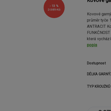
Kovové ga
- 13 %
2 389 Kč
Kovové garn
průměr tyče
ANTRACIT Ko
FUNKČNOST Ko
která vychází
popis
Dostupnost
DÉLKA GARNÝ
TYP KROUŽKŮ