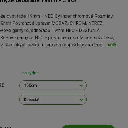
rnýže dvouřadé 19mm - Chrom
ýže dvouřadé 19mm - NEO Cylinder chromové Rozměry:
 19mm Povrchová úprava: MOSAZ, CHROM, NEREZ,
vové garnýže jednořadé 19mm NEO - DESIGN A
vové garnýže NEO - představují zcela novou kolekci,
 z klasických prvků a zároveň respektuje moderní ...
celý
do týdne
ŽE