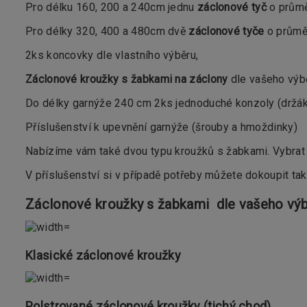
Pro délku 160, 200 a 240cm jednu
záclonové tyč
o prům
Pro délky 320, 400 a 480cm dvě
záclonové tyče
o průměr
2ks koncovky dle vlastního výběru,
Záclonové kroužky s žabkami na záclony
dle vašeho výbě
Do délky garnýže 240 cm 2ks jednoduché konzoly (držáky)
Příslušenství k upevnění garnýže (šrouby a hmoždinky)
Nabízíme vám také dvou typu kroužků s žabkami. Vybrat 
V příslušenství si v případě potřeby můžete dokoupit ta
Záclonové kroužky s žabkami dle vašeho výb
Klasické záclonové kroužky
Polstrované záclonové kroužky (tichý chod)