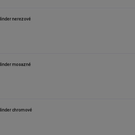
linder nerezové
linder mosazné
linder chromové