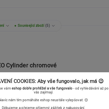
ení
Související zboží
5
O Cylinder chromové
ENÍ COOKIES: Aby vše fungovalo, jak má 😉
 se vám
eshop dobře prohlížel a vše fungovalo
- od vyhledávání až po
vás zajímají.
Navíc nám tím pomáháte eshop neustále vylepšovat. 😊
Děkujeme a přejeme příjemný zážitek z nakupování.