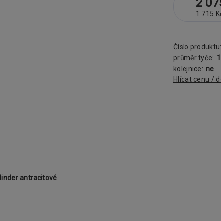
2 07
1 715 K
Číslo produktu
průměr tyče:
kolejnice:
ne
Hlídat cenu / 
inder antracitové