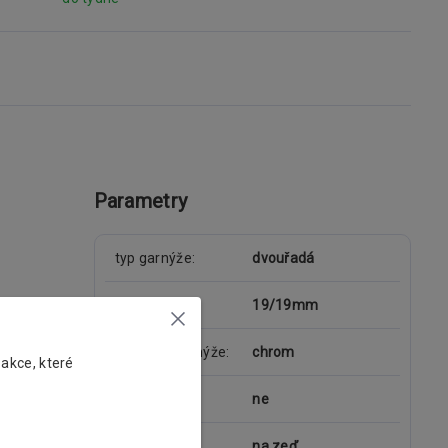
Parametry
typ garnýže
dvouřadá
průměr tyče
19/19mm
materiál garnýže
chrom
 akce, které
kolejnice
ne
uchycení
na zeď