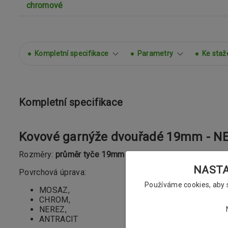
Kompletní specifikace
Parametry
Ke staž
Kompletní specifikace
Kovové garnýže dvouřadé 19mm - NE
Rozměry:
průměr tyče 19mm
NASTAV
Povrchová úprava:
Používáme cookies, aby
MOSAZ,
CHROM,
NEREZ,
ANTRACIT