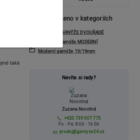
Zboží zařazeno v kategoriích
 design.
KOVOVÉ GARNÝŽE DVOUŘADÉ
vapí.
Dvouřadé garnýže MODERNÍ
Moderní garnýže 19/19mm
ejmě také
Nevíte si rady?
Zuzana Novotná
+420 739 007 775
Po - Pá: 8:00 - 16:00
prodej@garnyze24.cz