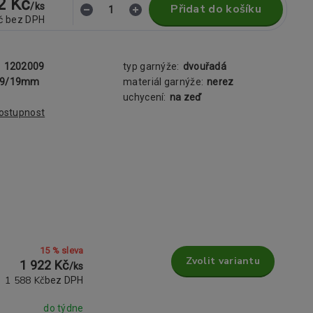
2 Kč
/
ks
Přidat do košíku
č
bez DPH
:
1202009
typ garnýže:
dvouřadá
19/19mm
materiál garnýže:
nerez
uchycení:
na zeď
dostupnost
15 % sleva
Zvolit variantu
1 922 Kč
/
ks
1 588 Kč
bez DPH
do týdne