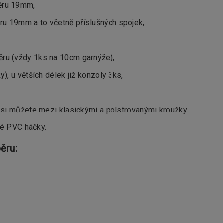
ěru 19mm,
u 19mm a to včetně příslušných spojek,
ru (vždy 1ks na 10cm garnýže),
, u větších délek již konzoly 3ks,
si můžete mezi klasickými a polstrovanými kroužky.
ké PVC háčky.
ěru: