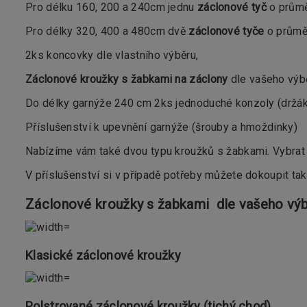
Pro délku 160, 200 a 240cm jednu
záclonové tyč
o prům
Pro délky 320, 400 a 480cm dvě
záclonové tyče
o průměr
2ks koncovky dle vlastního výběru,
Záclonové kroužky s žabkami na záclony
dle vašeho výbě
Do délky garnýže 240 cm 2ks jednoduché konzoly (držáky)
Příslušenství k upevnění garnýže (šrouby a hmoždinky)
Nabízíme vám také dvou typu kroužků s žabkami. Vybrat 
V příslušenství si v případě potřeby můžete dokoupit ta
Záclonové kroužky s žabkami dle vašeho výb
Klasické záclonové kroužky
Polstrované záclonové kroužky (tichý chod)