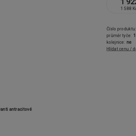
1 92
1 588 K
Číslo produktu
průměr tyče:
kolejnice:
ne
Hlídat cenu / 
nti antracitové