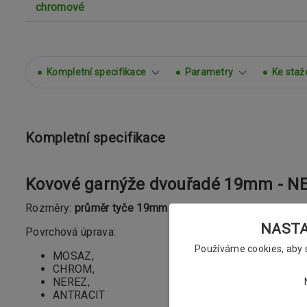
Kompletní specifikace
Parametry
Ke staž
Kompletní specifikace
Kovové garnýže dvouřadé 19mm - NE
Rozměry:
průměr tyče 19mm
NASTAV
Povrchová úprava:
Používáme cookies, aby
MOSAZ,
CHROM,
NEREZ,
ANTRACIT