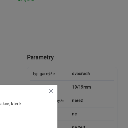
Parametry
typ garnýže
dvouřadá
průměr tyče
19/19mm
materiál garnýže
nerez
 akce, které
kolejnice
ne
uchycení
na zeď