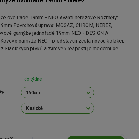
rnýže dvouřadé 19mm - Nerez
ýže dvouřadé 19mm - NEO Avanti nerezové Rozměry:
 19mm Povrchová úprava: MOSAZ, CHROM, NEREZ,
vové garnýže jednořadé 19mm NEO - DESIGN A
vové garnýže NEO - představují zcela novou kolekci,
 z klasických prvků a zároveň respektuje moderní de...
do týdne
ŽE