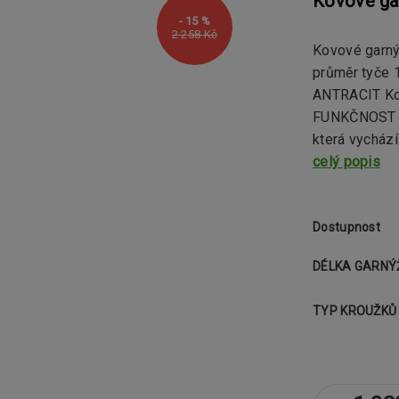
Kovové ga
- 15 %
2 258 Kč
Kovové garn
průměr tyče
ANTRACIT Ko
FUNKČNOST Ko
která vychází
celý popis
Dostupnost
DÉLKA GARNÝ
TYP KROUŽKŮ