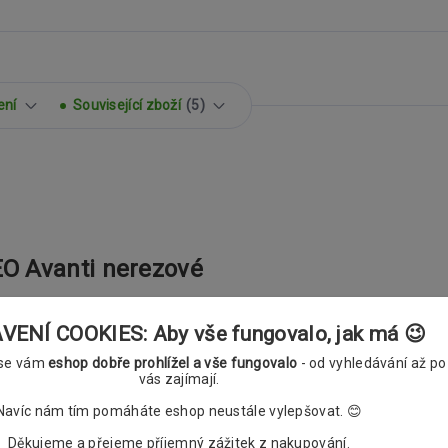
ení
Související zboží
5
O Avanti nerezové
ENÍ COOKIES: Aby vše fungovalo, jak má 😉
 se vám
eshop dobře prohlížel a vše fungovalo
- od vyhledávání až po
vás zajímají.
Navíc nám tím pomáháte eshop neustále vylepšovat. 😊
Děkujeme a přejeme příjemný zážitek z nakupování.