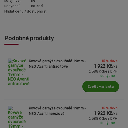
kolejnice:
ne
uchycení:
na zeď
Hlídat cenu / dostupnost
Podobné produkty
15 % sleva
Kovové garnýže dvouřadé 19mm -
1 922 Kč
NEO Avanti antracitové
/
ks
1 588 Kč
bez DPH
do týdne
Zvolit variantu
15 % sleva
Kovové garnýže dvouřadé 19mm -
1 922 Kč
NEO Avanti nerezové
/
ks
1 588 Kč
bez DPH
do týdne