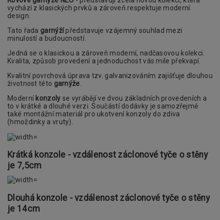
vychází z klasických prvků a zároveň respektuje moderní
design.
Tato řada
garnýží
představuje vzájemný souhlad mezi
minulostí a budoucností.
Jedná se o klasickou a zároveň moderní, nadčasovou kolekci.
Kvalita, způsob provedení a jednoduchost vás mile překvapí.
Kvalitní povrchová úprava tzv. galvanizováním zajišťuje dlouhou
životnost této
garnýže
.
Moderní
konzoly
se vyrábějí ve dvou základních provedeních a
to v krátké a dlouhé verzi. Součástí dodávky je samozřejmě
také montážní materiál pro ukotvení konzoly do zdiva
(hmoždinky a vruty).
Krátká konzole - vzdálenost záclonové tyče o stěny
je 7,5cm
Dlouhá konzole - vzdálenost záclonové tyče o stěny
je 14cm