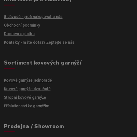
8 důvodů - proč nakupovat u nás
Obchodní podmínky
Doprava a platba
Kontakty - máte dotaz? Zeptejte se nás
Sortiment kovových garnýží
Kovové garnýže jednořadé
Kovové garnýže dvouřadé
Stropní kovové garnýže
Příslušenství ke garnýžím
Prodejna / Showroom