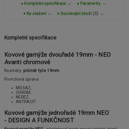
Kompletní specifikace
Parametry
Ke stažení
Související zboží
5
Kompletní specifikace
Kovové garnýže dvouřadé 19mm - NEO
Avanti chromové
Rozměry:
průměr tyče 19mm
Povrchová úprava:
MOSAZ,
CHROM,
NEREZ,
ANTRACIT
Kovové garnýže jednořadé 19mm
NEO
- DESIGN A FUNKČNOST
Kovové garnýže NEO
- představují zcela novou kolekci, která