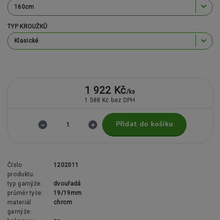
TYP KROUŽKŮ
1 922 Kč
/
ks
1 588 Kč
bez DPH
Přidat do košíku
Číslo
1202011
produktu:
typ garnýže:
dvouřadá
průměr tyče:
19/19mm
materiál
chrom
garnýže: