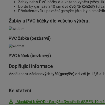
Žabky nebo PVC háčky dle vašeho výběru (vždy 1k
Do délky garnýže 240 cm dvě
dvojité konzoly
(držák
Příslušenství k upevnění garnýže (šrouby a hmoždi
Žabky a PVC háčky dle vašeho výběru :
PVC žabka (bezbarvá)
PVC háček (bezbarvý)
Doplňující informace
Vzdálenost
záclonových tyčí (garnýže)
od zdi je 12,5 a 
Ke stažení
Montážní NÁVOD - Garnýže Dvouřadé ASPEN 19 a 2