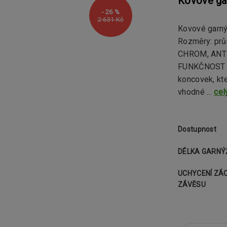
Kovové ga
- 26 %
2 631 Kč
Kovové garn
Rozměry: prů
CHROM, ANTR
FUNKČNOST Ga
koncovek, kt
vhodné ...
cel
Dostupnost
DÉLKA GARNÝ
UCHYCENÍ ZÁ
ZÁVĚSU