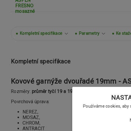
Kompletní specifikace
Parametry
Ke staž
Kompletní specifikace
Kovové garnýže dvouřadé 19mm - 
Rozměry:
průměr tyčí 19 a 19mm
NASTAV
Povrchová úprava:
Používáme cookies, aby
NEREZ,
MOSAZ,
CHROM,
ANTRACIT