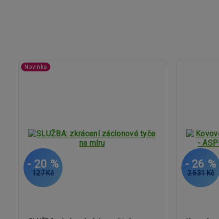
Novinka
- 20 %
- 26 %
127 Kč
2 631 Kč