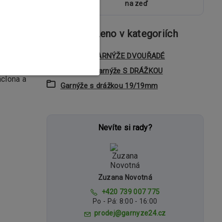
uchycení
na zeď
Zboží zařazeno v kategoriích
vrchovou
KOVOVÉ GARNÝŽE DVOUŘADÉ
Dvouřadé garnýže S DRÁŽKOU
áclona a
Garnýže s drážkou 19/19mm
Nevíte si rady?
Zuzana Novotná
+420 739 007 775
Po - Pá: 8:00 - 16:00
prodej@garnyze24.cz