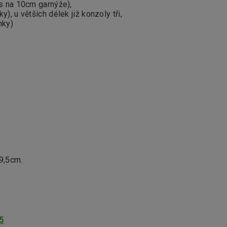
s na 10cm garnýže),
y), u větších délek již konzoly tři,
nky)
19,5cm.
5