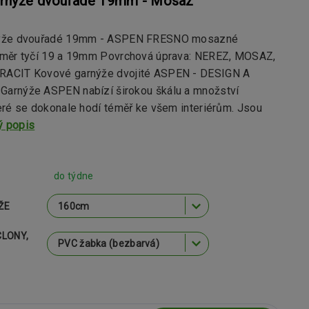
rnýže dvouřadé 19mm - Mosaz
ýže dvouřadé 19mm - ASPEN FRESNO mosazné
měr tyčí 19 a 19mm Povrchová úprava: NEREZ, MOSAZ,
ACIT Kovové garnýže dvojité ASPEN - DESIGN A
rnýže ASPEN nabízí širokou škálu a množství
eré se dokonale hodí téměř ke všem interiérům. Jsou
ý popis
do týdne
ŽE
CLONY,