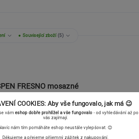
ení
Související zboží
5
ASPEN FRESNO mosazné
ENÍ COOKIES: Aby vše fungovalo, jak má 😉
 se vám
eshop dobře prohlížel a vše fungovalo
- od vyhledávání až po
vás zajímají.
Navíc nám tím pomáháte eshop neustále vylepšovat. 😊
Děkujeme a přejeme příjemný zážitek z nakupování.