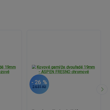
- 26 %
2 631 Kč