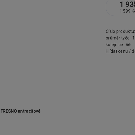
1 93
1 599 K
Číslo produktu
průměr tyče:
kolejnice:
ne
Hlídat cenu / 
 FRESNO antracitové