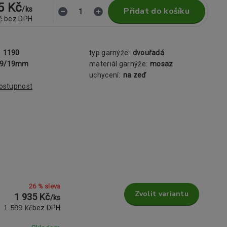
5 Kč
/
ks
Přidat do košíku
č
bez DPH
:
1190
typ garnýže:
dvouřadá
19/19mm
materiál garnýže:
mosaz
uchycení:
na zeď
dostupnost
26 % sleva
Zvolit variantu
1 935 Kč
/
ks
1 599 Kč
bez DPH