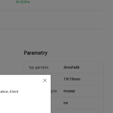
do týdne
Parametry
typ garnýže
dvouřadá
průměr tyče
19/19mm
materiál garnýže
mosaz
 akce, které
kolejnice
ne