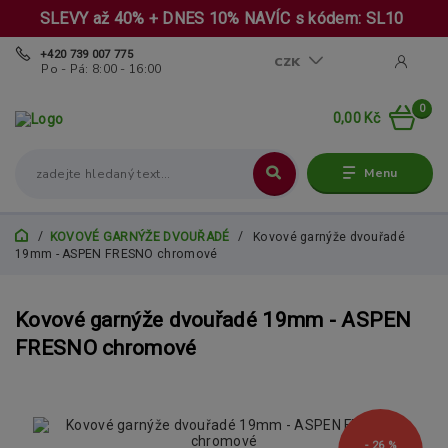
SLEVY až 40% + DNES 10% NAVÍC s kódem: SL10
+420 739 007 775
CZK
Po - Pá: 8:00 - 16:00
0
0,00 Kč
Menu
KOVOVÉ GARNÝŽE DVOUŘADÉ
Kovové garnýže dvouřadé
19mm - ASPEN FRESNO chromové
Kovové garnýže dvouřadé 19mm - ASPEN
FRESNO chromové
- 26 %