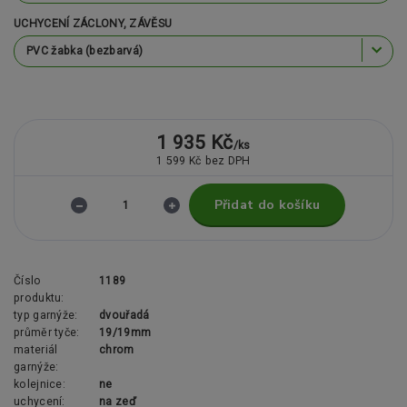
UCHYCENÍ ZÁCLONY, ZÁVĚSU
1 935 Kč
/
ks
1 599 Kč
bez DPH
Přidat do košíku
Číslo
1189
produktu:
typ garnýže:
dvouřadá
průměr tyče:
19/19mm
materiál
chrom
garnýže:
kolejnice:
ne
uchycení:
na zeď