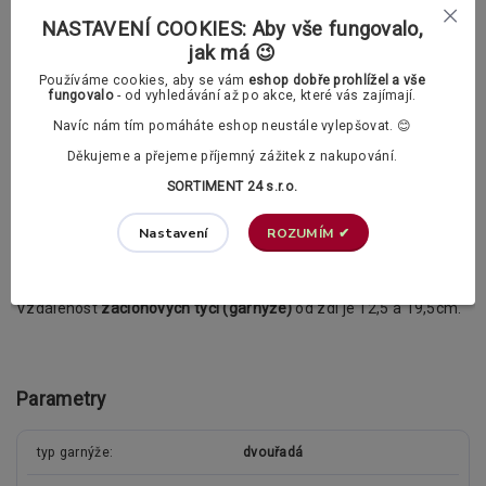
10cm garnýže),
Do délky garnýže 240 cm dvě
dvojité konzoly
(držáky), u
NASTAVENÍ COOKIES: Aby vše fungovalo,
větších délek již konzoly tři,
jak má 😉
Příslušenství k upevnění garnýže (šrouby a hmoždinky)
Používáme cookies, aby se vám
eshop dobře prohlížel a vše
Žabky a PVC háčky dle vašeho výběru :
fungovalo
- od vyhledávání až po akce, které vás zajímají.
Navíc nám tím pomáháte eshop neustále vylepšovat. 😊
Děkujeme a přejeme příjemný zážitek z nakupování.
PVC žabka (bezbarvá)
SORTIMENT 24 s.r.o.
ROZUMÍM ✔
Nastavení
PVC háček (bezbarvý)
Doplňující informace
Vzdálenost
záclonových tyčí (garnýže)
od zdi je 12,5 a 19,5cm.
Parametry
typ garnýže
dvouřadá