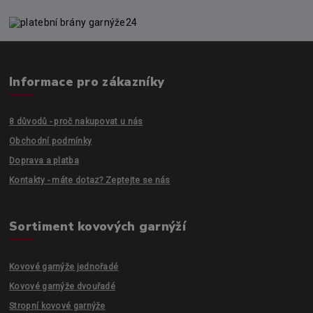
Informace pro zákazníky
8 důvodů - proč nakupovat u nás
Obchodní podmínky
Doprava a platba
Kontakty - máte dotaz? Zeptejte se nás
Sortiment kovových garnýží
Kovové garnýže jednořadé
Kovové garnýže dvouřadé
Stropní kovové garnýže