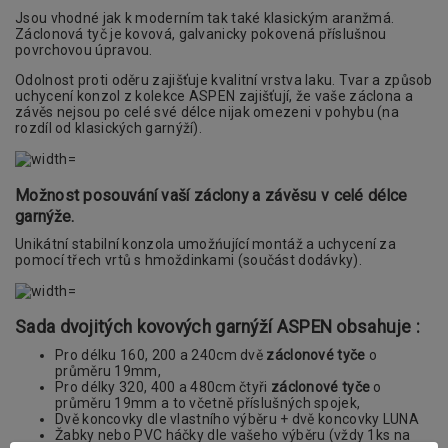
Jsou vhodné jak k moderním tak také klasickým aranžmá.
Záclonová tyč je kovová, galvanicky pokovená příslušnou
povrchovou úpravou.
Odolnost proti oděru zajišťuje kvalitní vrstva laku. Tvar a způsob
uchycení konzol z kolekce ASPEN zajišťují, že vaše záclona a
závěs nejsou po celé své délce nijak omezeni v pohybu (na
rozdíl od klasických garnýží).
Možnost posouvání vaší záclony a závěsu v celé délce
garnýže.
Unikátní stabilní konzola umožńující montáž a uchycení za
pomocí třech vrtů s hmoždinkami (součást dodávky).
Sada dvojitých kovových garnýží ASPEN obsahuje :
Pro délku 160, 200 a 240cm dvě
záclonové tyče
o
průměru 19mm,
Pro délky 320, 400 a 480cm čtyři
záclonové tyče
o
průměru 19mm a to včetně příslušných spojek,
Dvě koncovky dle vlastního výběru + dvě koncovky LUNA
Žabky nebo PVC háčky dle vašeho výběru (vždy 1ks na