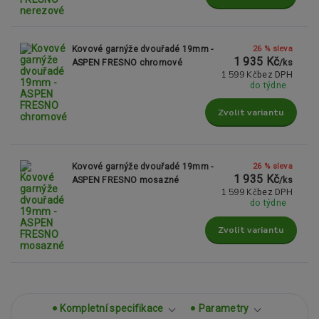
26 % sleva
Kovové garnýže dvouřadé 19mm -
1 935 Kč
ASPEN FRESNO chromové
/
ks
1 599 Kč
bez DPH
do týdne
Zvolit variantu
26 % sleva
Kovové garnýže dvouřadé 19mm -
1 935 Kč
ASPEN FRESNO mosazné
/
ks
1 599 Kč
bez DPH
do týdne
Zvolit variantu
Kompletní specifikace
Parametry