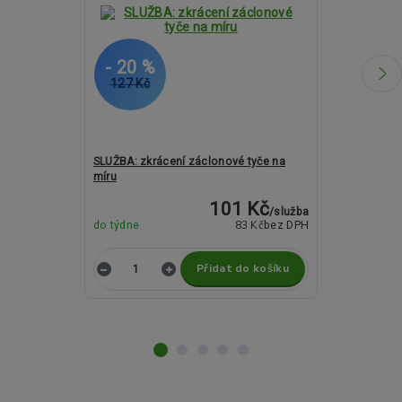
- 20 %
- 26 %
127 Kč
2 631 Kč
SLUŽBA: zkrácení záclonové tyče na
Kovové garný
míru
ASPEN FRESNO
101 Kč
/
služba
83 Kč
do týdne
bez DPH
Skladem
Přidat do košíku
Z