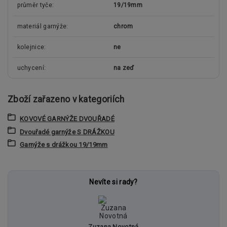
průměr tyče
19/19mm
materiál garnýže
chrom
kolejnice
ne
uchycení
na zeď
Zboží zařazeno v kategoriích
KOVOVÉ GARNÝŽE DVOUŘADÉ
Dvouřadé garnýže S DRÁŽKOU
Garnýže s drážkou 19/19mm
Nevíte si rady?
Zuzana Novotná