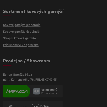
Sortiment kovových garnýží
Kovové garnýže jednořadé
Kovové garnýže dvouřadé
Stropní kovové garnýže
Příslušenství ke garnýžím
Prodejna / Showroom
Eshop Garnýže24.cz
nám. Komenského 78, FULNEK 742 45