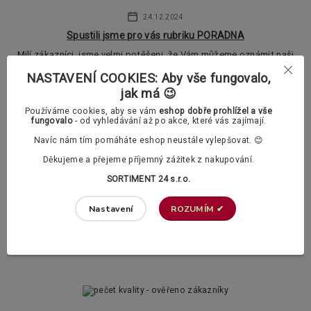
24.12.2024
Spustili jsme pro vás rubriku PORADNA
Milí zákazníci, jsme velmi potěšeni, že Vám můžeme oznámit naši
novou službu - videonávody, manuály v PDF a odpovědi na
NASTAVENÍ COOKIES: Aby vše fungovalo,
nejčastější dotazy v naší rub...
číst celé
jak má 😉
Používáme cookies, aby se vám
eshop dobře prohlížel a vše
fungovalo
- od vyhledávání až po akce, které vás zajímají.
28.10.2021
Navíc nám tím pomáháte eshop neustále vylepšovat. 😊
Stínění 24 - další člen skupiny Sortiment 24 s.r.o.
Děkujeme a přejeme příjemný zážitek z nakupování.
Stínění 24 - další člen skupiny Sortiment 24 s.r.o. Vyzkoušejte také
náš zcela nový eshop www.stineni24.cz Naleznete zde obrovské
SORTIMENT 24 s.r.o.
množství rolet, ...
číst celé
ROZUMÍM ✔
Nastavení
Zobrazit všechny novinky