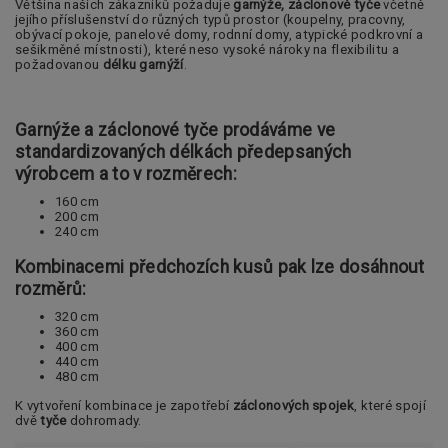
Většina našich zákazníků požaduje
garnýže, záclonové tyče
včetně
jejího příslušenství do různých typů prostor (koupelny, pracovny,
obývací pokoje, panelové domy, rodnní domy, atypické podkrovní a
sešikměné místnosti), které neso vysoké nároky na flexibilitu a
požadovanou
délku garnýží
.
Garnýže a záclonové tyče
prodáváme ve
standardizovaných délkách předepsaných
výrobcem a to v rozměrech:
160 cm
200 cm
240 cm
Kombinacemi předchozích kusů pak lze dosáhnout
rozměrů:
320 cm
360 cm
400 cm
440 cm
480 cm
K vytvoření kombinace je zapotřebí
záclonových spojek
, které spojí
dvě
tyče
dohromady.