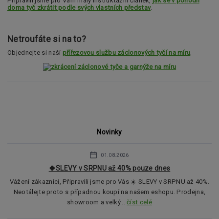
Připravili jsme pro Vám malý instruktážní článek,
jak se v pohodlí
doma tyč zkrátit podle svých vlastních představ
.
Netroufáte si na to?
Objednejte si naší
přířezovou službu záclonových tyčí na míru
.
Novinky
01.08.2026
🍀SLEVY v SRPNU až 40% pouze dnes
Vážení zákazníci, Připravili jsme pro Vás ☀️ SLEVY v SRPNU až 40%.
Neotálejte proto s případnou koupí na našem eshopu. Prodejna,
showroom a velký...
číst celé