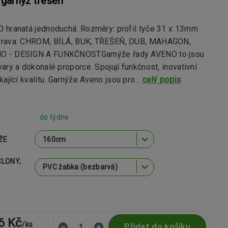
garnýž třešeň
 hranatá jednoduchá: Rozměry: profil tyče 31 x 13mm
prava: CHROM, BÍLÁ, BUK, TŘEŠEŇ, DUB, MAHAGON,
 - DESIGN A FUNKČNOSTGarnýže řady AVENO to jsou
ary a dokonalé proporce. Spojují funkčnost, inovativní
kající kvalitu. Garnýže Aveno jsou pro...
celý popis
do týdne
ŽE
CLONY,
6 Kč
/
ks
Přidat do košíku