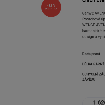
Chromová 
- 32 %
2 391 Kč
Garnýž AVENO
Povrchová ú
WENGE AVENO
harmonické tv
design a vyni
Dostupnost
DÉLKA GARNÝ
UCHYCENÍ ZÁ
ZÁVĚSU
1 62