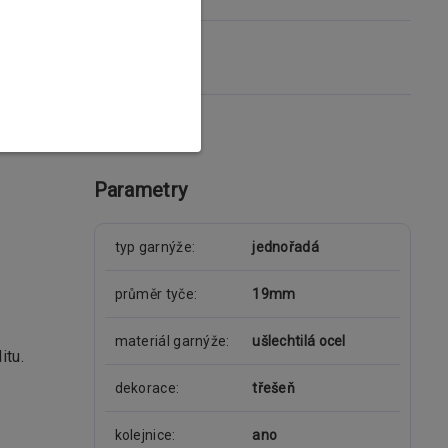
Parametry
typ garnýže
jednořadá
průměr tyče
19mm
materiál garnýže
ušlechtilá ocel
itu.
dekorace
třešeň
kolejnice
ano