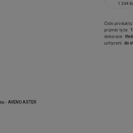
1 344 K
Číslo produktu
průměr tyče:
dekorace:
tře
uchycení:
do s
žkou - AVENO ASTER