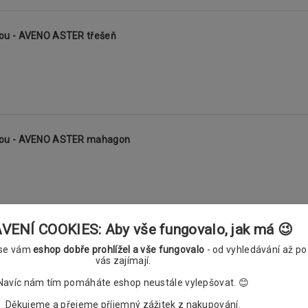
kou - AVENO ASTER třešeň
ážkou - AVENO ASTER mahagon
ENÍ COOKIES: Aby vše fungovalo, jak má 😉
žkou - AVENO ASTER wenge
 se vám
eshop dobře prohlížel a vše fungovalo
- od vyhledávání až po
vás zajímají.
Navíc nám tím pomáháte eshop neustále vylepšovat. 😊
Děkujeme a přejeme příjemný zážitek z nakupování.