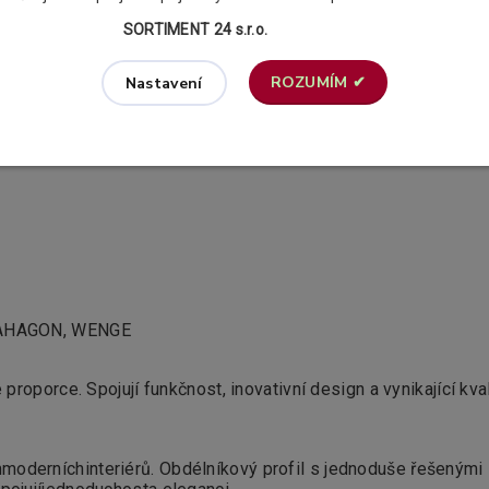
SORTIMENT 24 s.r.o.
ROZUMÍM ✔
Nastavení
ící zboží
1
 MAHAGON, WENGE
oporce. Spojují funkčnost, inovativní design a vynikající kval
m
moderních
interiérů
.
Obdélníkový
profil s jednoduše řešenými