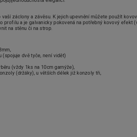
pojují
jednoduchost
a eleganci.
aší záclony a závěsu. K jejich upevnění můžete použít kovov
o profilu a je galvanicky pokovená na potřebný kovový efekt 
nit na stěnu či na strop.
13mm,
 (spojuje dvě tyče, není vidět)
běru (vždy 1ks na 10cm garnýže),
oly (držáky), u větších délek již konzoly tři,