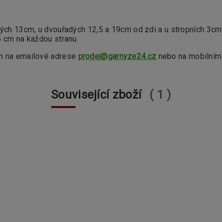
dých 13cm, u dvouřadých 12,5 a 19cm od zdi a u stropních 3cm
5 cm na každou stranu.
4h na emailové adrese
prodej@garnyze24.cz
nebo na mobilním
Související zboží
1