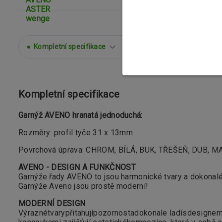
Kompletní specifikace
Parametry
Souvisej
Kompletní specifikace
Garnýž AVENO hranatá jednoduchá:
Rozměry: profil tyče 31 x 13mm
Povrchová úprava: CHROM, BÍLÁ, BUK, TŘEŠEŇ, DUB,
AVENO - DESIGN A FUNKČNOST
Garnýže řady AVENO to jsou harmonické tvary a dokonalé pr
Garnýže Aveno jsou prostě moderní!
MODERNÍ DESIGN
Výrazné
tvary
přitahují
pozornost
a
dokonale ladí
s
designe