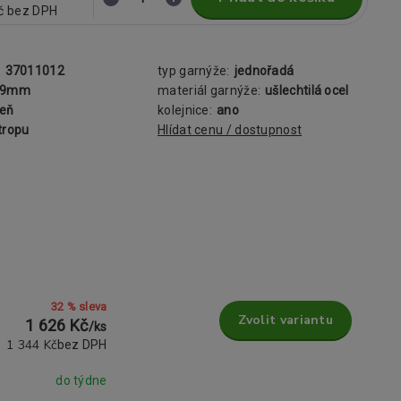
č
bez DPH
:
37011012
typ garnýže:
jednořadá
19mm
materiál garnýže:
ušlechtilá ocel
šeň
kolejnice:
ano
tropu
Hlídat cenu / dostupnost
32 % sleva
Zvolit variantu
1 626 Kč
/
ks
1 344 Kč
bez DPH
do týdne