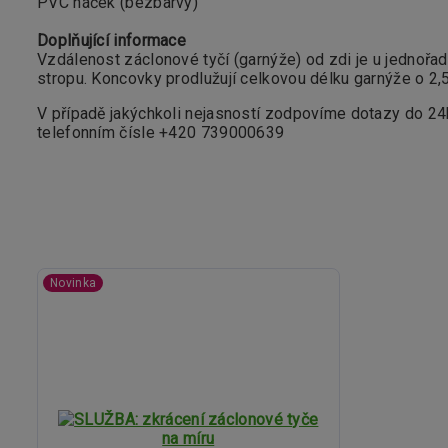
PVC háček (bezbarvý)
Doplňující informace
Vzdálenost záclonové tyčí (garnýže) od zdi je u jednořa
stropu. Koncovky prodlužují celkovou délku garnýže o 2,
V případě jakýchkoli nejasností zodpovíme dotazy do 2
telefonním čísle +420 739000639
Novinka