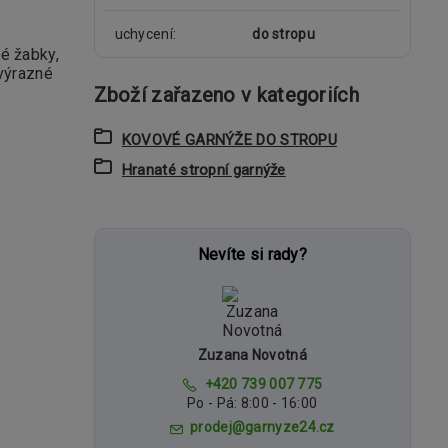
uchycení
do stropu
é žabky,
(výrazné
Zboží zařazeno v kategoriích
KOVOVÉ GARNÝŽE DO STROPU
Hranaté stropní garnýže
Nevíte si rady?
Zuzana Novotná
+420 739 007 775
Po - Pá: 8:00 - 16:00
prodej@garnyze24.cz