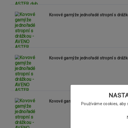
Kovové garnýže jednořadé stropní s dráž
Kovové garnýže jednořadé stropní s dr
NASTAV
Kovové garnýže jednořadé stropní s drá
Používáme cookies, aby