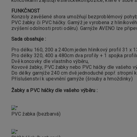
koncovkami zajišťují
estetické
kompozice,
které
v sobě s
FUNKČNOST
Konzoly zavěšené shora umožňují bezproblémový pohyb v
PVC žabky či PVC háčky. Garnýž je vyrobena z hliníkovéh
zvýšení odolnosti proti oděru). Garnýže AVENO lze připev
Sada obsahuje :
Pro délku 160, 200 a 240cm jeden hliníkový profil 31 x 
Pro délky 320, 400 a 480cm dva profily + 1 spojka profilu
Dvě koncovky dle vlastního výběru,
Kovové žabky, PVC žabky nebo PVC háčky dle vašeho vý
Do délky garnýže 240 cm dvě jednoduché popř. stropní konz
Příslušenství k upevnění garnýže (
šrouby a hmoždinky)
Žabky a PVC háčky dle vašeho výběru :
PVC žabka (bezbarvá)