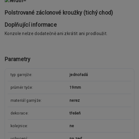
Polstrované záclonové kroužky (tichý chod)
Doplňující informace
Konzole nelze dodatečně ani zkrátit ani prodloužit.
Parametry
typ garnýže
jednořadá
průměr tyče
19mm
materiál garnýže
nerez
dekorace
třešeň
kolejnice
ne
uchycení
na zeď