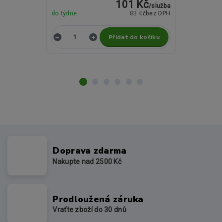
101 Kč
/
služba
83 Kč
do týdne
bez DPH
do týdne
Přidat do košíku
Z
Doprava zdarma
Nakupte nad 2500 Kč
Prodloužená záruka
Vraťte zboží do 30 dnů