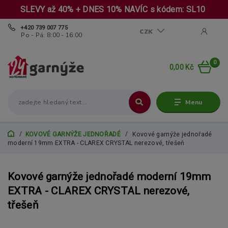
SLEVY až 40% + DNES 10% NAVÍC s kódem: SL10
+420 739 007 775
CZK
Po - Pá: 8:00 - 16:00
0
0,00 Kč
Menu
KOVOVÉ GARNÝŽE JEDNOŘADÉ
Kovové garnýže jednořadé
moderní 19mm EXTRA - CLAREX CRYSTAL nerezové, třešeň
Kovové garnýže jednořadé moderní 19mm
EXTRA - CLAREX CRYSTAL nerezové,
třešeň