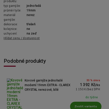
produktu:
typ garnýže:
jednořadá
průměr tyče:
19mm
materiál
nerez
garnýže:
dekorace:
třešeň
kolejnice:
ne
uchycení:
na zeď
Hlídat cenu / dostupnost
Podobné produkty
30 % sleva
Kovové garnýže jednořadé
1 392 Kč
moderní 19mm EXTRA - CLAREX
/
ks
1 150 Kč
bez DPH
CRYSTAL nerezové, bílé
do týdne
Zvolit variantu