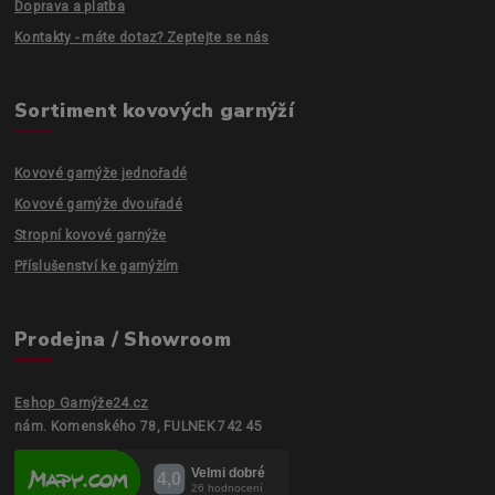
Doprava a platba
Kontakty - máte dotaz? Zeptejte se nás
Sortiment kovových garnýží
Kovové garnýže jednořadé
Kovové garnýže dvouřadé
Stropní kovové garnýže
Příslušenství ke garnýžím
Prodejna / Showroom
Eshop Garnýže24.cz
nám. Komenského 78, FULNEK 742 45