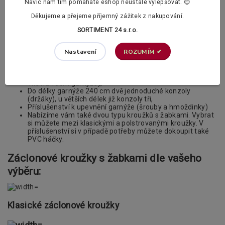
je 14cm
Navíc nám tím pomáháte eshop neustále vylepšovat. 😊
Děkujeme a přejeme příjemný zážitek z nakupování.
Sada garnýží NEO Extra obsahuje:
SORTIMENT 24 s.r.o.
Pro délku 160, 200 a 240cm jednu záclonové tyč o
průměru 19mm,
Pro délky 320, 400 a 480cm dvě záclonové tyče o
ROZUMÍM ✔
Nastavení
průměru 19mm a to včetně příslušných spojek,
Dvě koncovky dle vlastního výběru,
Záclonové kroužka s žabkami dle vašeho výběru (vždy
1ks na 10cm garnýže),
Do délky garnýže 240 cm dvě jednoduché konzoly
(držáky), u větších délek již konzoly tři,
Příslušenství k upevnění garnýže (šrouby a hmoždinky)
Nabízíme vám také dvou typu kroužků s žabkami. Vybrat
si můžete mezi klasickými a polstrovanými kroužky. V
příslušenství si v případě potřeby můžete dokoupit také
PVC háčky.
Záclonové kroužky s žabkami dle vašeho
výběru:
Klasické záclonové kroužky