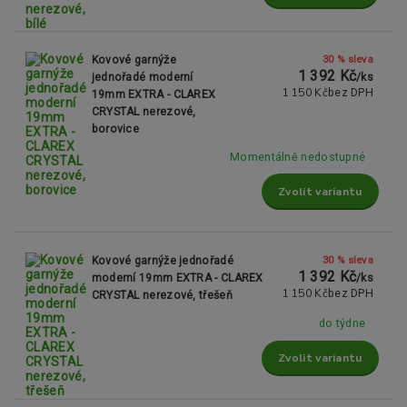
30 % sleva
Kovové garnýže
1 392 Kč
jednořadé moderní
/
ks
1 150 Kč
bez DPH
19mm EXTRA - CLAREX
CRYSTAL nerezové,
borovice
Momentálně nedostupné
Zvolit variantu
30 % sleva
Kovové garnýže jednořadé
1 392 Kč
moderní 19mm EXTRA - CLAREX
/
ks
1 150 Kč
bez DPH
CRYSTAL nerezové, třešeň
do týdne
Zvolit variantu