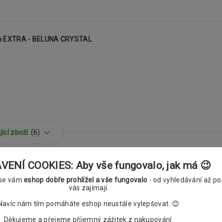
mm EXTRA - BELUNA CRYSTAL
ící zboží
6
ENÍ COOKIES: Aby vše fungovalo, jak má 😉
 se vám
eshop dobře prohlížel a vše fungovalo
- od vyhledávání až po
vás zajímají.
Navíc nám tím pomáháte eshop neustále vylepšovat. 😊
 BELUNA CRYSTAL nerezové, bílé
Děkujeme a přejeme příjemný zážitek z nakupování.