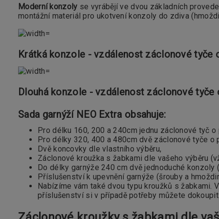
Moderní konzoly
se vyrábějí ve dvou základních proveden
montážní materiál pro ukotvení konzoly do zdiva (hmoždin
Krátká konzole - vzdálenost záclonové tyče 
Dlouhá konzole - vzdálenost záclonové tyče 
Sada garnýží NEO Extra obsahuje:
Pro délku 160, 200 a 240cm jednu záclonové tyč 
Pro délky 320, 400 a 480cm dvě záclonové tyče o 
Dvě koncovky dle vlastního výběru,
Záclonové kroužka s žabkami dle vašeho výběru (v
Do délky garnýže 240 cm dvě jednoduché konzoly (drž
Příslušenství k upevnění garnýže (šrouby a hmoždi
Nabízíme vám také dvou typu kroužků s žabkami. V
příslušenství si v případě potřeby můžete dokoupi
Záclonové kroužky s žabkami dle vaš