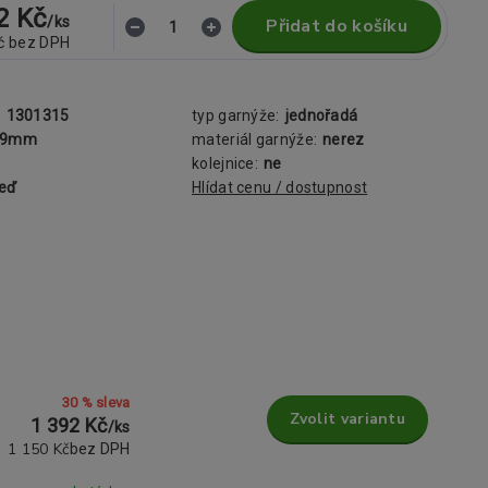
2 Kč
/
ks
Přidat do košíku
č
bez DPH
:
1301315
typ garnýže:
jednořadá
19mm
materiál garnýže:
nerez
kolejnice:
ne
zeď
Hlídat cenu / dostupnost
30 % sleva
Zvolit variantu
1 392 Kč
/
ks
1 150 Kč
bez DPH