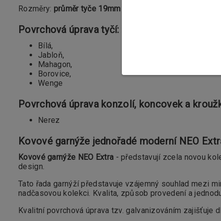
Rozměry:
průměr tyče 19mm
Povrchová úprava tyčí:
Bílá,
Jabloň,
Mahagon,
Borovice,
Wenge
Povrchová úprava konzolí, koncovek a krouž
Nerez
Kovové garnýže jednořadé moderní NEO Ex
Kovové garnýže NEO Extra
- představují zcela novou kol
design.
Tato řada garnýží představuje vzájemný souhlad mezi mi
nadčasovou kolekci. Kvalita, způsob provedení a jednod
Kvalitní povrchová úprava tzv. galvanizováním zajišťuje d