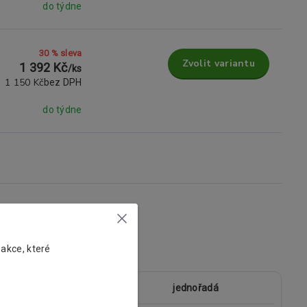
do týdne
30 % sleva
Zvolit variantu
1 392 Kč
/
ks
1 150 Kč
bez DPH
do týdne
Parametry
 akce, které
typ garnýže
jednořadá