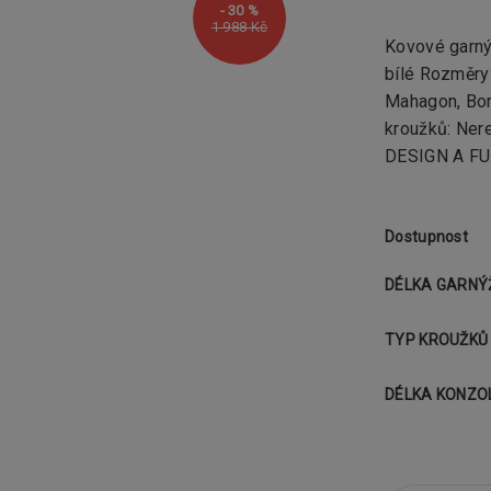
- 30 %
1 988 Kč
Kovové garn
bílé Rozměry:
Mahagon, Bor
kroužků: Ner
DESIGN A FU
Dostupnost
DÉLKA GARNÝ
TYP KROUŽKŮ
DÉLKA KONZO