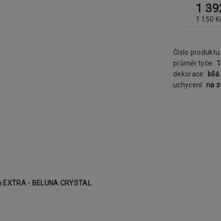
1 39
1 150 K
Číslo produktu
průměr tyče:
dekorace:
bílá
uchycení:
na 
mm EXTRA - BELUNA CRYSTAL