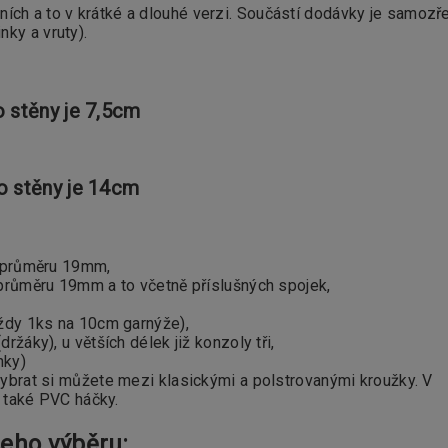
ích a to v krátké a dlouhé verzi. Součástí dodávky je samozř
ky a vruty).
o stěny je 7,5cm
o stěny je 14cm
o průměru 19mm,
průměru 19mm a to včetně příslušných spojek,
ždy 1ks na 10cm garnýže),
áky), u větších délek již konzoly tři,
nky)
ybrat si můžete mezi klasickými a polstrovanými kroužky. V
t také PVC háčky.
eho výběru: