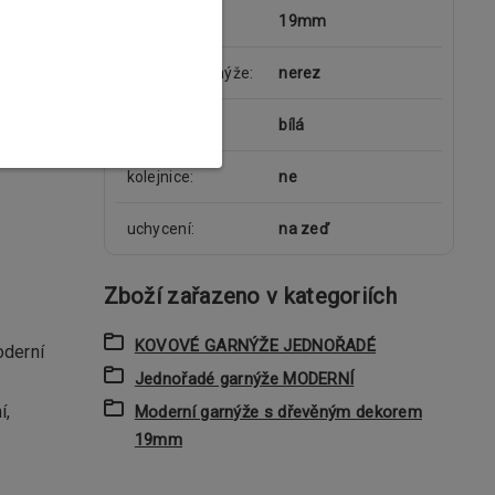
průměr tyče
19mm
materiál garnýže
nerez
dekorace
bílá
kolejnice
ne
uchycení
na zeď
Zboží zařazeno v kategoriích
KOVOVÉ GARNÝŽE JEDNOŘADÉ
oderní
Jednořadé garnýže MODERNÍ
í,
Moderní garnýže s dřevěným dekorem
19mm