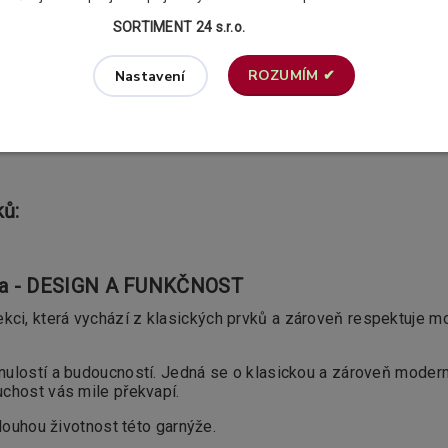
SORTIMENT 24 s.r.o.
ROZUMÍM ✔
Nastavení
ků:
tra - DESIGN A FUNKČNOST
ekci, která vychází z klasických prvků a zároveň respektuje m
nulostí a budoucností. Jedná se o klasickou a zároveň modern
uchost vás mile překvapí.
louhou životnost této garnýže.