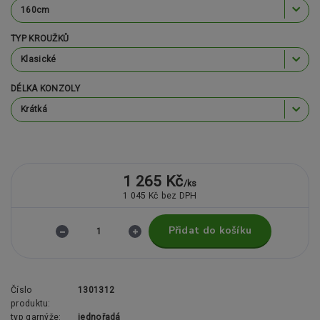
TYP KROUŽKŮ
DÉLKA KONZOLY
1 265 Kč
/
ks
1 045 Kč
bez DPH
Přidat do košíku
Číslo
1301312
produktu:
typ garnýže:
jednořadá