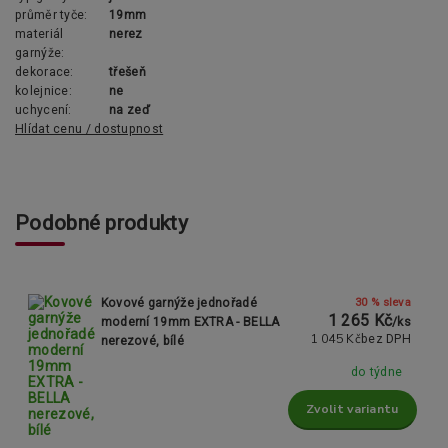
průměr tyče:
19mm
materiál
nerez
garnýže:
dekorace:
třešeň
kolejnice:
ne
uchycení:
na zeď
Hlídat cenu / dostupnost
Podobné produkty
30 % sleva
Kovové garnýže jednořadé
1 265 Kč
moderní 19mm EXTRA - BELLA
/
ks
1 045 Kč
bez DPH
nerezové, bílé
do týdne
Zvolit variantu