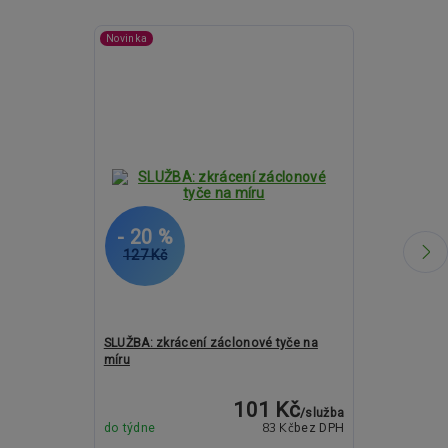
Novinka
- 20 %
- 30 %
127 Kč
1 808 Kč
SLUŽBA: zkrácení záclonové tyče na
Kovové garný
míru
19mm EXTRA - 
101 Kč
/
služba
83 Kč
do týdne
bez DPH
do týdne