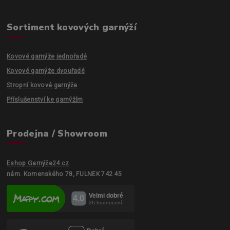
Sortiment kovových garnýží
Kovové garnýže jednořadé
Kovové garnýže dvouřadé
Stropní kovové garnýže
Příslušenství ke garnýžím
Prodejna / Showroom
Eshop Garnýže24.cz
nám. Komenského 78, FULNEK 742 45