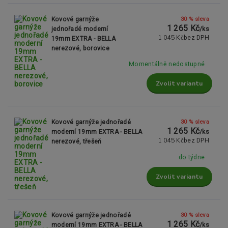
30 % sleva
Kovové garnýže
1 265 Kč
jednořadé moderní
/
ks
1 045 Kč
bez DPH
19mm EXTRA - BELLA
nerezové, borovice
Momentálně nedostupné
Zvolit variantu
30 % sleva
Kovové garnýže jednořadé
1 265 Kč
moderní 19mm EXTRA - BELLA
/
ks
1 045 Kč
bez DPH
nerezové, třešeň
do týdne
Zvolit variantu
30 % sleva
Kovové garnýže jednořadé
1 265 Kč
moderní 19mm EXTRA - BELLA
/
ks