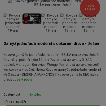
- 30 %
1 808 Kč
Garnýž jednořadá moderní s dekorem dřeva - třešeň
Kovové garnýže jednořadé moderní - BELLA nerezové, třešeň
Rozměry: průměr tyče 19mm Povrchová úprava tyčí: Bílá,
Jabloň, Mahagon, Borovice, Wenge Povrchová úprava konzolí,
koncovek a kroužků: Nerez Kovové garnýže jednořadé moderní
NEO Extra - DESIGN A FUNKČNOST Kovové garnýže NEO Extra -
předst...
celý popis
Dostupnost
do týdne
DÉLKA GARNÝŽE