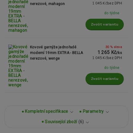
1 045 Kč
bez DPH
nerezové, mahagon
do týdne
Zvolit variantu
30 % sleva
Kovové garnýže jednořadé
1 265 Kč
moderní 19mm EXTRA - BELLA
/
ks
1 045 Kč
bez DPH
nerezové, wenge
do týdne
Zvolit variantu
Kompletní specifikace
Parametry
Související zboží
6