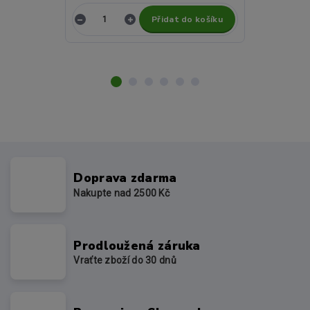
Přidat do košíku
Z
Doprava zdarma
Nakupte nad 2500 Kč
Prodloužená záruka
Vraťte zboží do 30 dnů