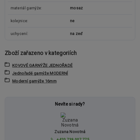
materiál garnýže
mosaz
kolejnice
ne
uchycení
na zeď
Zboží zařazeno v kategoriích
KOVOVÉ GARNÝŽE JEDNOŘADÉ
Jednořadé garnýže MODERNÍ
Moderní garnýže 16mm
Nevíte si rady?
Zuzana Novotná
+420 739 007 775