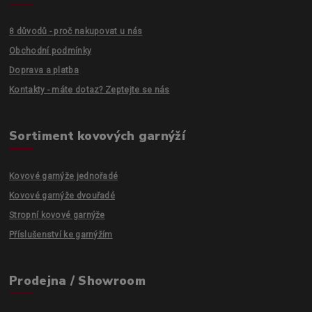
8 důvodů - proč nakupovat u nás
Obchodní podmínky
Doprava a platba
Kontakty - máte dotaz? Zeptejte se nás
Sortiment kovových garnýží
Kovové garnýže jednořadé
Kovové garnýže dvouřadé
Stropní kovové garnýže
Příslušenství ke garnýžím
Prodejna / Showroom