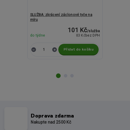
SLUŽBA: zkrácení záclonové tyče na
Kovové garný
míru
16mm - ELIZA
101 Kč
/
služba
83 Kč
do týdne
bez DPH
do týdne
Přidat do košíku
Z
Doprava zdarma
Nakupte nad 2500 Kč