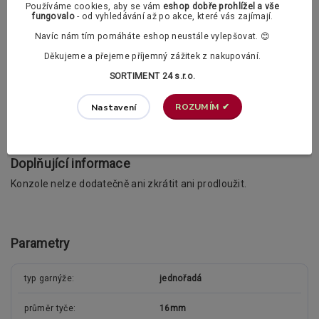
dokoupit také PVC háčky.
Používáme cookies, aby se vám
eshop dobře prohlížel a vše
fungovalo
- od vyhledávání až po akce, které vás zajímají.
Záclonové kroužky s žabkami dle vašeho výběru:
Navíc nám tím pomáháte eshop neustále vylepšovat. 😊
Děkujeme a přejeme příjemný zážitek z nakupování.
SORTIMENT 24 s.r.o.
Klasické záclonové kroužky
ROZUMÍM ✔
Nastavení
Polstrované záclonové kroužky (tichý chod)
Doplňující informace
Konzole nelze dodatečně ani zkrátit ani prodloužit.
Parametry
typ garnýže
jednořadá
průměr tyče
16mm