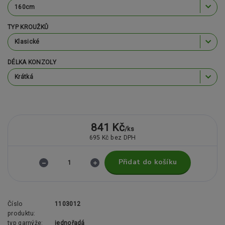
TYP KROUŽKŮ
DÉLKA KONZOLY
841 Kč
/
ks
695 Kč
bez DPH
Přidat do košíku
Číslo
1103012
produktu:
typ garnýže:
jednořadá