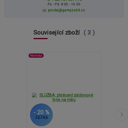
Po - Pá: 8:00 - 16:00
prodej@garnyze24.cz
Související zboží
3
Novinka
- 20 %
- 33 %
127 Kč
1 255 Kč