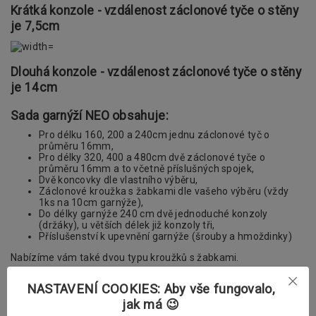
Krátká konzole - vzdálenost záclonové tyče o stěny
je 7,5cm
Dlouhá konzole - vzdálenost záclonové tyče o stěny
je 14cm
Sada garnýží NEO obsahuje:
Pro délku 160, 200 a 240cm jednu záclonové tyč o
průměru 16mm,
Pro délky 320, 400 a 480cm dvě záclonové tyče o
průměru 16mm a to včetně příslušných spojek,
Dvě koncovky dle vlastního výběru,
Záclonové kroužka s žabkami dle vašeho výběru (vždy
1ks na 10cm garnýže),
Do délky garnýže 240 cm dvě jednoduché konzoly
(držáky), u větších délek již konzoly tři,
Příslušenství k upevnění garnýže (šrouby a hmoždinky)
Nabízíme vám také dvou typu kroužků s žabkami.
Vybrat si můžete mezi klasickými a polstrovanými kroužky.
NASTAVENÍ COOKIES: Aby vše fungovalo,
jak má 😉
V příslušenství si v případě potřeby můžete