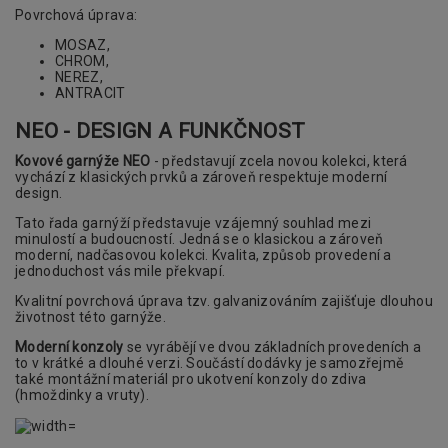
Povrchová úprava:
MOSAZ,
CHROM,
NEREZ,
ANTRACIT
NEO - DESIGN A FUNKČNOST
Kovové garnýže NEO
- představují zcela novou kolekci, která
vychází z klasických prvků a zároveň respektuje moderní
design.
Tato řada garnýží představuje vzájemný souhlad mezi
minulostí a budoucností. Jedná se o klasickou a zároveň
moderní, nadčasovou kolekci. Kvalita, způsob provedení a
jednoduchost vás mile překvapí.
Kvalitní povrchová úprava tzv. galvanizováním zajišťuje dlouhou
životnost této garnýže.
Moderní konzoly
se vyrábějí ve dvou základních provedeních a
to v krátké a dlouhé verzi. Součástí dodávky je samozřejmě
také montážní materiál pro ukotvení konzoly do zdiva
(hmoždinky a vruty).