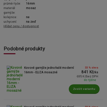
průměr tyče:
16mm
materiál
mosaz
garnýže:
kolejnice:
ne
uchycení:
na zeď
Hlídat cenu / dostupnost
Podobné produkty
33 % sleva
Kovové garnýže jednořadé moderní
841 Kč
16mm - ELIZA mosazné
/
ks
695 Kč
bez DPH
do týdne
Zvolit variantu
33 % sleva