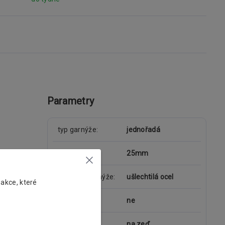
Parametry
typ garnýže
jednořadá
průměr tyče
25mm
materiál garnýže
ušlechtilá ocel
 akce, které
kolejnice
ne
uchycení
na zeď