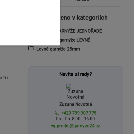
Zboží zařazeno v kategoriích
hž si
KOVOVÉ GARNÝŽE JEDNOŘADÉ
le také
Jednořadé garnýže LEVNÉ
Levné garnýže 25mm
Nevíte si rady?
 tří
Zuzana Novotná
+420 739 007 775
Po - Pá: 8:00 - 16:00
prodej@garnyze24.cz