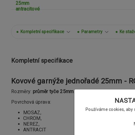
Kompletní specifikace
Parametry
Ke staž
Kompletní specifikace
Kovové garnýže jednořadé 25mm - R
Rozměry:
průměr tyče 25mm
NASTAV
Povrchová úprava:
Používáme cookies, aby
MOSAZ,
CHROM,
NEREZ,
ANTRACIT