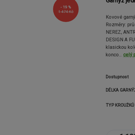
Garnýž jed
- 19 %
1 474 Kč
Kovové garn
Rozměry: pr
NEREZ, ANTR
DESIGN A FU
klasickou kol
konco...
celý 
Dostupnost
DÉLKA GARNÝ
TYP KROUŽKŮ