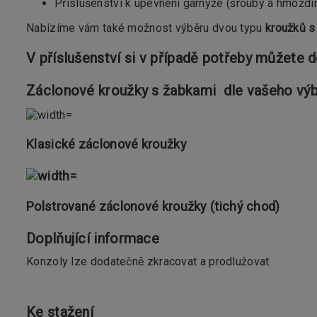
Příslušenství k upevnění garnýže (šrouby a hmoždi
Nabízíme vám také možnost výběru dvou typu
kroužků s
V příslušenství si v případě potřeby můžete 
Záclonové kroužky s žabkami dle vašeho výb
Klasické záclonové kroužky
Polstrované záclonové kroužky (tichý chod)
Doplňující informace
Konzoly lze dodatečně zkracovat a prodlužovat.
Ke stažení