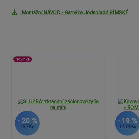
Montážní NÁVOD - Garnýže Jednořadé ŘÍMSKÉ
Novinka
- 20 %
- 19 %
127 Kč
1 474 Kč