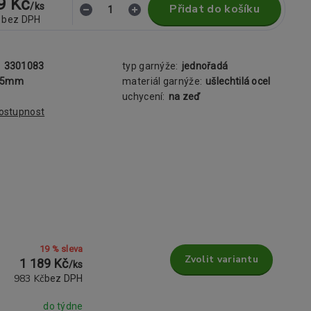
9 Kč
/
ks
Přidat do košíku
bez DPH
:
3301083
typ garnýže:
jednořadá
25mm
materiál garnýže:
ušlechtilá ocel
uchycení:
na zeď
dostupnost
19 % sleva
Zvolit variantu
1 189 Kč
/
ks
983 Kč
bez DPH
do týdne