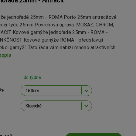
nořadá 25mm - Antracit
ýže jednořadé 25mm - ROMA Porto 25mm antracitové
ůměr tyče 25mm Povrchová úprava: MOSAZ, CHROM,
ACIT Kovové garnýže jednořadé 25mm - ROMA -
NKČNOST Kovové garnýže ROMA - představují
ekci garnýží. Tato řada vám nabízí mnoho atraktivních
popis
do týdne
ŽE