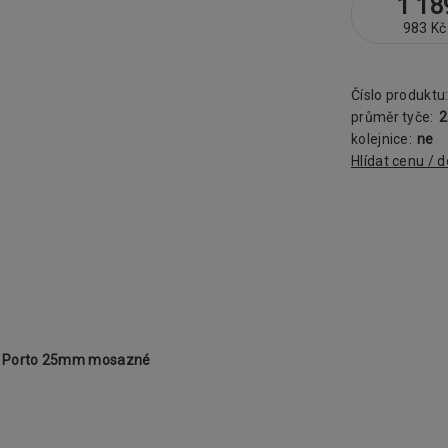
1 18
983 Kč
Číslo produktu
průměr tyče:
kolejnice:
ne
Hlídat cenu / 
A Porto 25mm mosazné