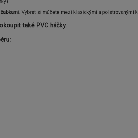
nky)
 žabkami
. Vybrat si můžete mezi klasickými a polstrovanými k
dokoupit také PVC háčky.
ěru: