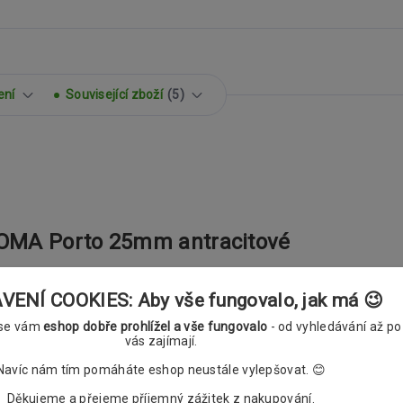
ení
Související zboží
5
OMA Porto 25mm antracitové
ENÍ COOKIES: Aby vše fungovalo, jak má 😉
 se vám
eshop dobře prohlížel a vše fungovalo
- od vyhledávání až po
vás zajímají.
Navíc nám tím pomáháte eshop neustále vylepšovat. 😊
Děkujeme a přejeme příjemný zážitek z nakupování.