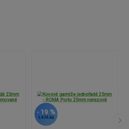
- 19 %
1 474 Kč