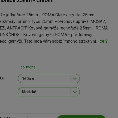
dnořadá 25mm - Chrom
ýže jednořadé 25mm - ROMA Clarex crystal 25mm
Rozměry: průměr tyče 25mm Povrchová úprava: MOSAZ,
Z, ANTRACIT Kovové garnýže jednořadé 25mm - ROMA
FUNKČNOST Kovové garnýže ROMA - představují
ekci garnýží. Tato řada vám nabízí mnoho atraktivní...
celý
do týdne
ŽE