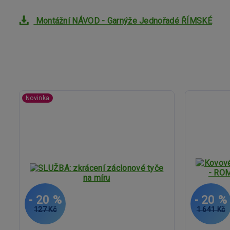
Montážní NÁVOD - Garnýže Jednořadé ŘÍMSKÉ
Novinka
- 20 %
- 20 %
127 Kč
1 641 Kč