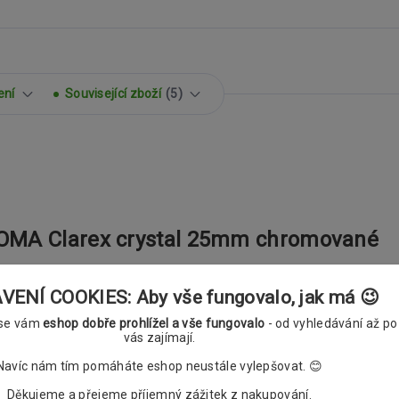
ení
Související zboží
5
ROMA Clarex crystal 25mm chromované
ENÍ COOKIES: Aby vše fungovalo, jak má 😉
 se vám
eshop dobře prohlížel a vše fungovalo
- od vyhledávání až po
vás zajímají.
Navíc nám tím pomáháte eshop neustále vylepšovat. 😊
Děkujeme a přejeme příjemný zážitek z nakupování.