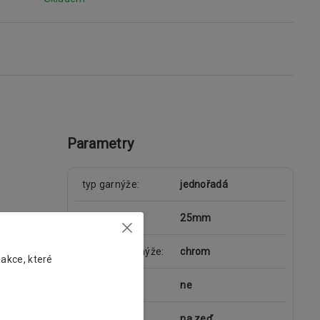
Parametry
typ garnýže
jednořadá
průměr tyče
25mm
materiál garnýže
chrom
 akce, které
kolejnice
ne
uchycení
na zeď