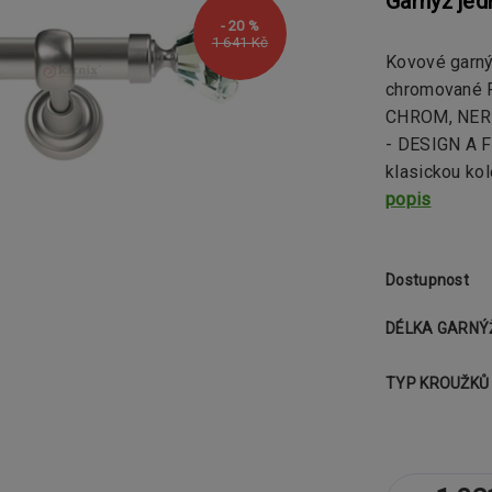
Garnýž je
- 20 %
1 641 Kč
Kovové garn
chromované 
CHROM, NERE
- DESIGN A 
klasickou kol
popis
Dostupnost
DÉLKA GARNÝ
TYP KROUŽKŮ