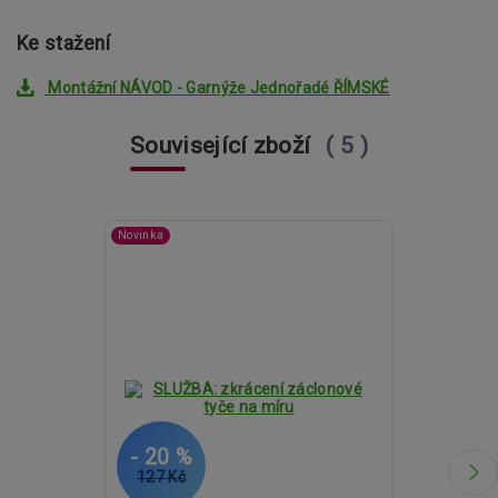
Ke stažení
Montážní NÁVOD - Garnýže Jednořadé ŘÍMSKÉ
Související zboží
5
Novinka
- 20 %
- 20 %
127 Kč
1 641 Kč