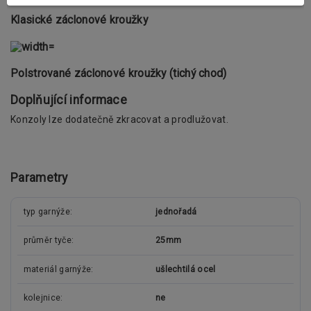
Klasické záclonové kroužky
Polstrované záclonové kroužky (tichý chod)
Doplňující informace
Konzoly lze dodatečně zkracovat a prodlužovat.
Parametry
typ garnýže
jednořadá
průměr tyče
25mm
materiál garnýže
ušlechtilá ocel
kolejnice
ne