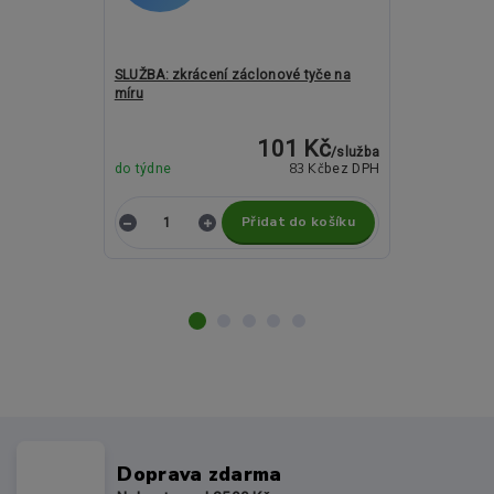
SLUŽBA: zkrácení záclonové tyče na
Kovové garný
míru
ROMA Blanka 
101 Kč
/
služba
83 Kč
do týdne
bez DPH
Skladem
Přidat do košíku
Z
Doprava zdarma