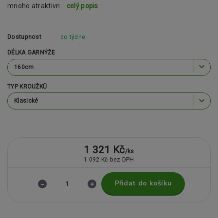
mnoho atraktivn...
celý popis
Dostupnost
do týdne
DÉLKA GARNÝŽE
TYP KROUŽKŮ
1 321 Kč
/
ks
1 092 Kč
bez DPH
Přidat do košíku