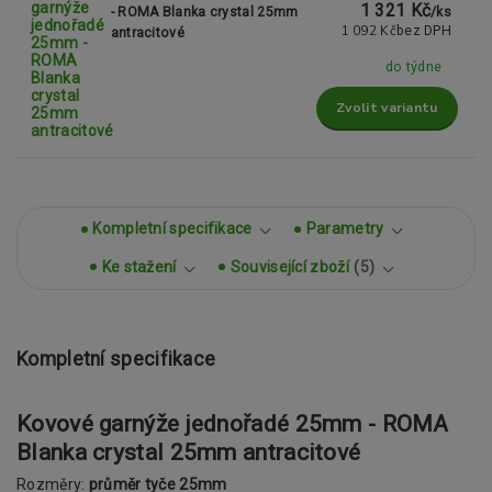
1 321 Kč
- ROMA Blanka crystal 25mm
/
ks
1 092 Kč
bez DPH
antracitové
do týdne
Zvolit variantu
Kompletní specifikace
Parametry
Ke stažení
Související zboží
5
Kompletní specifikace
Kovové garnýže jednořadé 25mm - ROMA
Blanka crystal 25mm antracitové
Rozměry:
průměr tyče 25mm