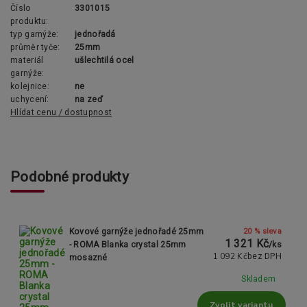
Číslo
3301015
produktu:
typ garnýže:
jednořadá
průměr tyče:
25mm
materiál
ušlechtilá ocel
garnýže:
kolejnice:
ne
uchycení:
na zeď
Hlídat cenu / dostupnost
Podobné produkty
20 % sleva
Kovové garnýže jednořadé 25mm
1 321 Kč
- ROMA Blanka crystal 25mm
/
ks
1 092 Kč
bez DPH
mosazné
Skladem
Zvolit variantu