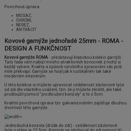
Povrchová úprava:
MOSAZ,
CHROM,
NEREZ,
ANTRACIT
Kovové garnýže jednořadé 25mm - ROMA -
DESIGN A FUNKČNOST
Kovové garnýže ROMA
- představují klasickou kolekci garnýží.
Tato řada vám nabízí mnoho atraktivních koncovek z nichž si
každý vybere. Kvalita a způsob výrobního zpracování vás jistě
mile překvapí. Garnýže se hodí jak k rustikálním tak také
moderním interiérům.
U této kolekce si můžete upravovat vzdálenost záclonové tyče
od zdi dle vlastního uvážení, tzn. že ji můžete zkrátit, ale také
prodloužit pomocí "prodloužení konzoly" a to o 5cm.
Kvalitní povrchová úprava tzv. galvanizováním zajišťuje dlouhou
životnost této garnýže.
Jednoduchá konzola (držák do zdi) - vzdálenost záclonové
tyče o stěny je 12,5cm. Konzoly se přichycují do zdi pomocí tří