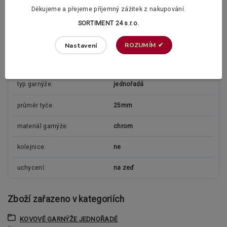
Doplňující informace:
Děkujeme a přejeme příjemný zážitek z nakupování.
Vzdálenost záclonové tyče (garnýže) od zdi je 12,5cm.
SORTIMENT 24 s.r.o.
ROZUMÍM ✔
Nastavení
Parametry
typ garnýže
jednořadá
průměr tyče
25mm
materiál garnýže
chrom
kolejnice
ne
uchycení
na zeď
Zboží zařazeno v kategoriích
KOVOVÉ GARNÝŽE JEDNOŘADÉ