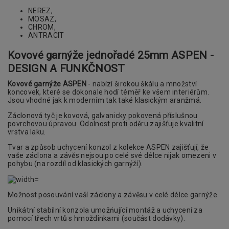
NEREZ,
MOSAZ,
CHROM,
ANTRACIT
Kovové garnýže jednořadé 25mm
ASPEN -
DESIGN A FUNKČNOST
Kovové garnýže ASPEN
- nabízí širokou škálu a množství
koncovek, které se dokonale hodí téměř ke všem interiérům.
Jsou vhodné jak k moderním tak také klasickým aranžmá.
Záclonová tyč je kovová, galvanicky pokovená příslušnou
povrchovou úpravou. Odolnost proti oděru zajišťuje kvalitní
vrstva laku.
Tvar a způsob uchycení konzol z kolekce ASPEN zajišťují, že
vaše záclona a závěs nejsou po celé své délce nijak omezeni v
pohybu (na rozdíl od klasických garnýží).
Možnost posouvání vaší záclony a závěsu v celé délce garnýže.
Unikátní stabilní konzola umožńující montáž a uchycení za
pomocí třech vrtů s hmoždinkami (součást dodávky).