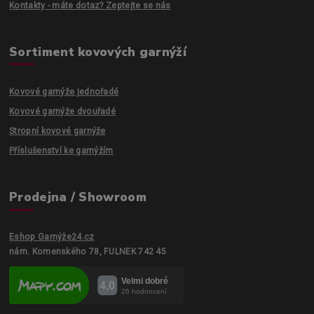
Kontakty - máte dotaz? Zeptejte se nás
Sortiment kovových garnýží
Kovové garnýže jednořadé
Kovové garnýže dvouřadé
Stropní kovové garnýže
Příslušenství ke garnýžím
Prodejna / Showroom
Eshop Garnýže24.cz
nám. Komenského 78, FULNEK 742 45