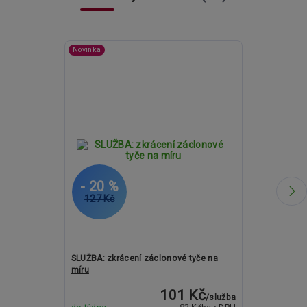
Novinka
- 20 %
- 19 %
127 Kč
1 396 Kč
SLUŽBA: zkrácení záclonové tyče na
Kovové garný
míru
ASPEN KOULE
101 Kč
/
služba
Momentálně