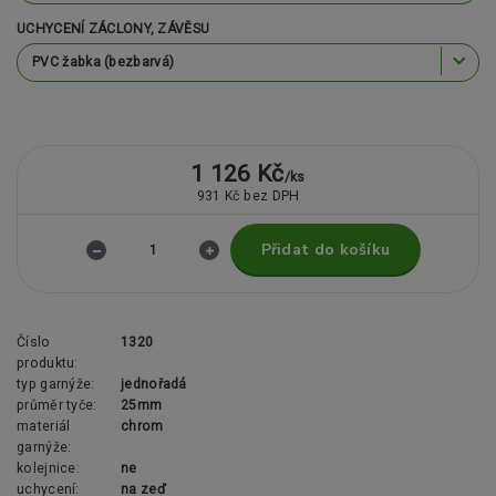
UCHYCENÍ ZÁCLONY, ZÁVĚSU
1 126 Kč
/
ks
931 Kč
bez DPH
Přidat do košíku
Číslo
1320
produktu:
typ garnýže:
jednořadá
průměr tyče:
25mm
materiál
chrom
garnýže:
kolejnice:
ne
uchycení:
na zeď