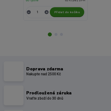
83 Kč
do týdne
bez DPH
nedostupné
Přidat do košíku
Z
Doprava zdarma
Nakupte nad 2500 Kč
Prodloužená záruka
Vraťte zboží do 30 dnů