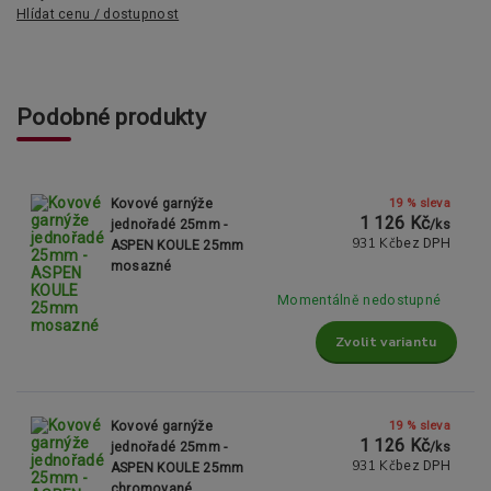
Hlídat cenu / dostupnost
Podobné produkty
19 % sleva
Kovové garnýže
1 126 Kč
jednořadé 25mm -
/
ks
931 Kč
bez DPH
ASPEN KOULE 25mm
mosazné
Momentálně nedostupné
Zvolit variantu
19 % sleva
Kovové garnýže
1 126 Kč
jednořadé 25mm -
/
ks
931 Kč
bez DPH
ASPEN KOULE 25mm
chromované