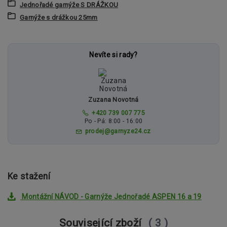
Jednořadé garnýže S DRÁŽKOU
Garnýže s drážkou 25mm
Nevíte si rady?
Zuzana Novotná
+420 739 007 775
Po - Pá: 8:00 - 16:00
prodej@garnyze24.cz
Ke stažení
Montážní NÁVOD - Garnýže Jednořadé ASPEN 16 a 19
Související zboží
3