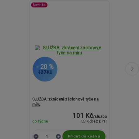
Novinka
- 20 %
- 12 %
127 Kč
1 252 Kč
SLUŽBA: zkrácení záclonové tyče na
Kovové garný
míru
ROMA Spirála
101 Kč
/
služba
83 Kč
do týdne
bez DPH
do týdne
Přidat do košíku
Z