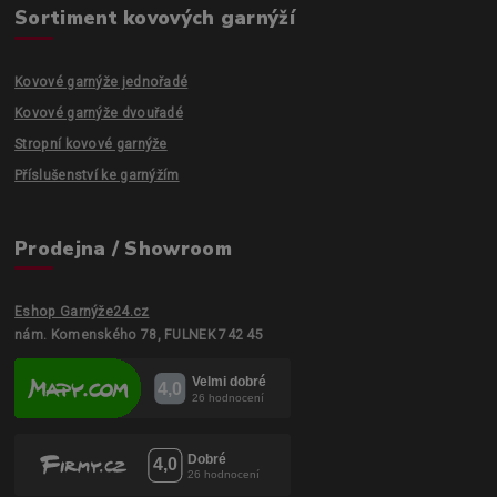
Sortiment kovových garnýží
Kovové garnýže jednořadé
Kovové garnýže dvouřadé
Stropní kovové garnýže
Příslušenství ke garnýžím
Prodejna / Showroom
Eshop Garnýže24.cz
nám. Komenského 78, FULNEK 742 45