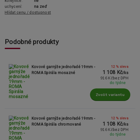
kolejnice:
ne
uchycení:
na zeď
Hlídat cenu / dostupnost
Podobné produkty
12 % sleva
Kovové garnýže jednořadé 19mm -
1 108 Kč
ROMA Spirála mosazné
/
ks
916 Kč
bez DPH
do týdne
Zvolit variantu
12 % sleva
Kovové garnýže jednořadé 19mm -
1 108 Kč
ROMA Spirála chromované
/
ks
916 Kč
bez DPH
do týdne