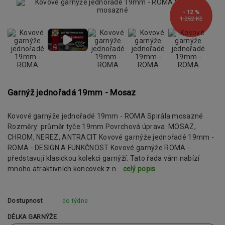
- 12 %
1 252 Kč
Garnýž jednořadá 19mm - Mosaz
Kovové garnýže jednořadé 19mm - ROMA Spirála mosazné
Rozměry: průměr tyče 19mm Povrchová úprava: MOSAZ,
CHROM, NEREZ, ANTRACIT Kovové garnýže jednořadé 19mm -
ROMA - DESIGN A FUNKČNOST Kovové garnýže ROMA -
představují klasickou kolekci garnýží. Tato řada vám nabízí
mnoho atraktivních koncovek z n...
celý popis
Dostupnost
do týdne
DÉLKA GARNÝŽE