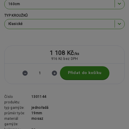
TYP KROUŽKŮ
1 108 Kč
/
ks
916 Kč
bez DPH
Přidat do košíku
Číslo
1301144
produktu:
typ garnýže:
jednořadá
průměr tyče:
19mm
materiál
mosaz
garnýže: