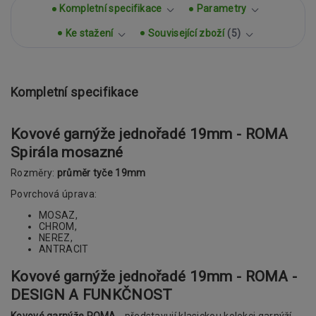
Kompletní specifikace
Parametry
Ke stažení
Související zboží
5
Kompletní specifikace
Kovové garnýže jednořadé 19mm - ROMA
Spirála mosazné
Rozměry:
průměr tyče 19mm
Povrchová úprava:
MOSAZ,
CHROM,
NEREZ,
ANTRACIT
Kovové garnýže jednořadé 19mm - ROMA -
DESIGN A FUNKČNOST
Kovové garnýže ROMA
- představují klasickou kolekci garnýží.