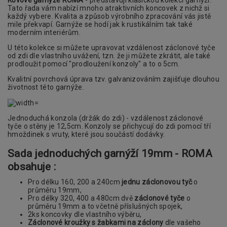
Tato řada vám nabízí mnoho atraktivních koncovek z nichž si
každý vybere. Kvalita a způsob výrobního zpracování vás jistě
mile překvapí. Garnýže se hodí jak k rustikálním tak také
moderním interiérům.
U této kolekce si můžete upravovat vzdálenost záclonové tyče
od zdi dle vlastního uvážení, tzn. že ji můžete zkrátit, ale také
prodloužit pomocí "prodloužení konzoly" a to o 5cm.
Kvalitní povrchová úprava tzv. galvanizováním zajišťuje dlouhou
životnost této garnýže.
Jednoduchá konzola (držák do zdi) - vzdálenost záclonové
tyče o stěny je 12,5cm. Konzoly se přichycují do zdi pomocí tří
hmoždinek s vruty, které jsou součástí dodávky.
Sada jednoduchých garnýží 19mm - ROMA
obsahuje :
Pro délku 160, 200 a 240cm
jednu záclonovou tyč
o
průměru 19mm,
Pro délky 320, 400 a 480cm dvě
záclonové tyče
o
průměru 19mm a to včetně příslušných spojek,
2ks koncovky dle vlastního výběru,
Záclonové kroužky s žabkami na záclony
dle vašeho