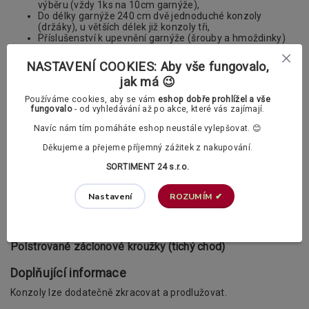
výběru (vždy 1ks na 10cm garnýže),
Do délky garnýže 240 cm dvě jednoduché konzoly
(držáky), u větších délek již konzoly tři,
Příslušenství k upevnění garnýže (šrouby a hmoždinky)
Nabízíme vám také možnost výběru dvou typu
kroužků s
NASTAVENÍ COOKIES: Aby vše fungovalo,
žabkami
. Vybrat si můžete mezi klasickými a polstrovanými
jak má 😉
kroužky.
Používáme cookies, aby se vám
eshop dobře prohlížel a vše
V příslušenství si v případě potřeby můžete
fungovalo
- od vyhledávání až po akce, které vás zajímají.
dokoupit také PVC háčky.
Navíc nám tím pomáháte eshop neustále vylepšovat. 😊
Záclonové kroužky s žabkami dle vašeho výběru:
Děkujeme a přejeme příjemný zážitek z nakupování.
SORTIMENT 24 s.r.o.
Klasické záclonové kroužky
ROZUMÍM ✔
Nastavení
Polstrované záclonové kroužky (tichý chod)
Doplňující informace
Konzoly lze dodatečně zkracovat a prodlužovat.