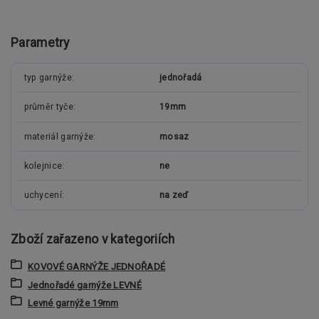
Parametry
typ garnýže
jednořadá
průměr tyče
19mm
materiál garnýže
mosaz
kolejnice
ne
uchycení
na zeď
Zboží zařazeno v kategoriích
KOVOVÉ GARNÝŽE JEDNOŘADÉ
Jednořadé garnýže LEVNÉ
Levné garnýže 19mm