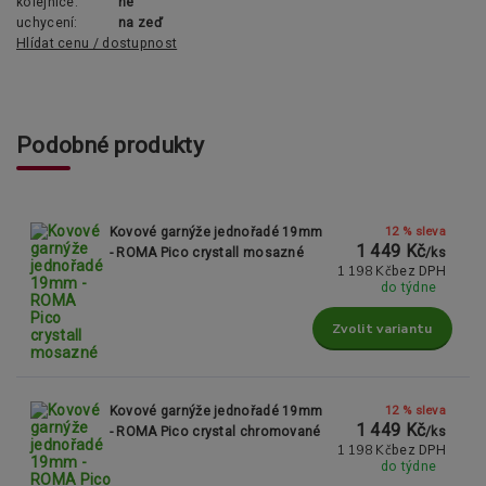
kolejnice:
ne
uchycení:
na zeď
Hlídat cenu / dostupnost
Podobné produkty
12 % sleva
Kovové garnýže jednořadé 19mm
1 449 Kč
- ROMA Pico crystall mosazné
/
ks
1 198 Kč
bez DPH
do týdne
Zvolit variantu
12 % sleva
Kovové garnýže jednořadé 19mm
1 449 Kč
- ROMA Pico crystal chromované
/
ks
1 198 Kč
bez DPH
do týdne