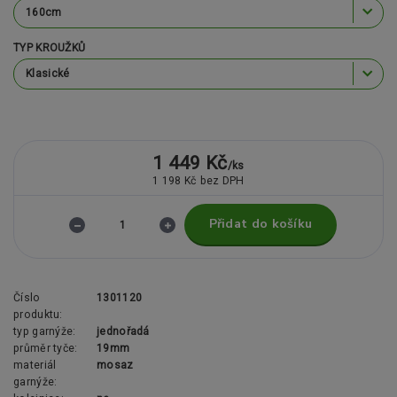
TYP KROUŽKŮ
1 449 Kč
/
ks
1 198 Kč
bez DPH
Přidat do košíku
Číslo
1301120
produktu:
typ garnýže:
jednořadá
průměr tyče:
19mm
materiál
mosaz
garnýže: