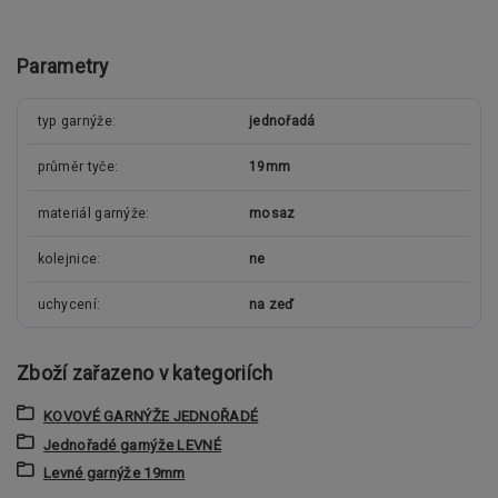
Parametry
typ garnýže
jednořadá
průměr tyče
19mm
materiál garnýže
mosaz
kolejnice
ne
uchycení
na zeď
Zboží zařazeno v kategoriích
KOVOVÉ GARNÝŽE JEDNOŘADÉ
Jednořadé garnýže LEVNÉ
Levné garnýže 19mm