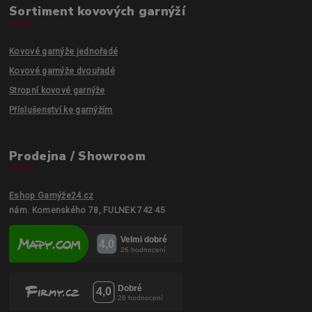
Sortiment kovových garnýží
Kovové garnýže jednořadé
Kovové garnýže dvouřadé
Stropní kovové garnýže
Příslušenství ke garnýžím
Prodejna / Showroom
Eshop Garnýže24.cz
nám. Komenského 78, FULNEK 742 45