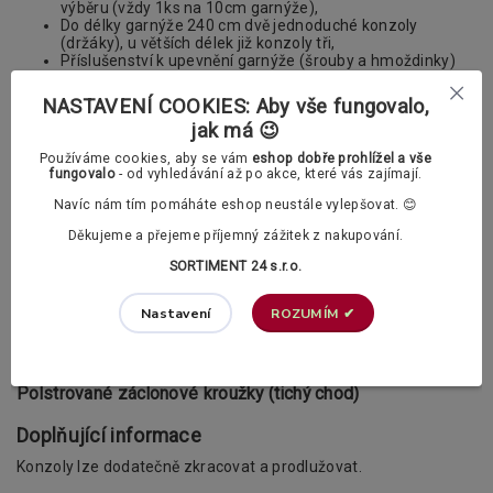
výběru (vždy 1ks na 10cm garnýže),
Do délky garnýže 240 cm dvě jednoduché konzoly
(držáky), u větších délek již konzoly tři,
Příslušenství k upevnění garnýže (šrouby a hmoždinky)
Nabízíme vám také možnost výběru dvou typu
kroužků s
NASTAVENÍ COOKIES: Aby vše fungovalo,
žabkami
. Vybrat si můžete mezi klasickými a polstrovanými
jak má 😉
kroužky.
Používáme cookies, aby se vám
eshop dobře prohlížel a vše
V příslušenství si v případě potřeby můžete
fungovalo
- od vyhledávání až po akce, které vás zajímají.
dokoupit také PVC háčky.
Navíc nám tím pomáháte eshop neustále vylepšovat. 😊
Záclonové kroužky s žabkami dle vašeho výběru:
Děkujeme a přejeme příjemný zážitek z nakupování.
SORTIMENT 24 s.r.o.
Klasické záclonové kroužky
ROZUMÍM ✔
Nastavení
Polstrované záclonové kroužky (tichý chod)
Doplňující informace
Konzoly lze dodatečně zkracovat a prodlužovat.