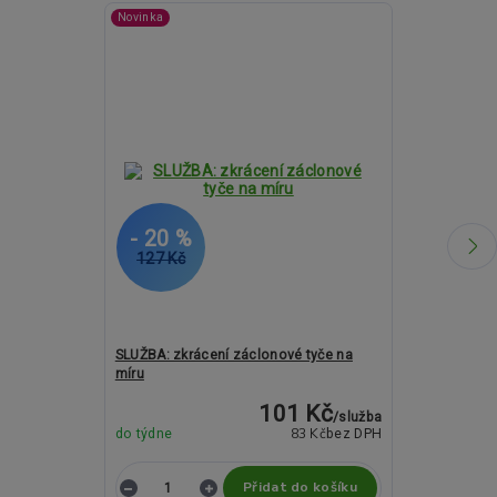
Novinka
- 20 %
- 12 %
127 Kč
1 638 Kč
SLUŽBA: zkrácení záclonové tyče na
Kovové garný
míru
ROMA Pico cr
101 Kč
/
služba
83 Kč
do týdne
bez DPH
do týdne
Přidat do košíku
Z