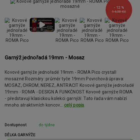
- 12 %
1 638 Kč
Garnýž jednořadá 19mm - Mosaz
Kovové garnýže jednořadé 19mm - ROMA Pico crystall
mosazné Rozměry: průměr tyče 19mm Povrchová úprava:
MOSAZ, CHROM, NEREZ, ANTRACIT Kovové garnýže jednořadé
19mm - ROMA - DESIGN A FUNKČNOST Kovové garnýže ROMA
- představují klasickou kolekci garnýží. Tato řada vám nabízí
mnoho atraktivních koncov...
celý popis
Dostupnost
do týdne
DÉLKA GARNÝŽE