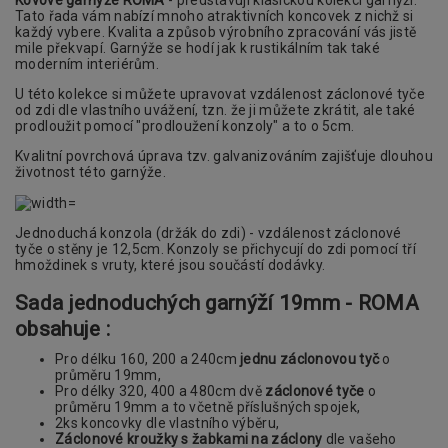
Tato řada vám nabízí mnoho atraktivních koncovek z nichž si
každý vybere. Kvalita a způsob výrobního zpracování vás jistě
mile překvapí. Garnýže se hodí jak k rustikálním tak také
moderním interiérům.
U této kolekce si můžete upravovat vzdálenost záclonové tyče
od zdi dle vlastního uvážení, tzn. že ji můžete zkrátit, ale také
prodloužit pomocí "prodloužení konzoly" a to o 5cm.
Kvalitní povrchová úprava tzv. galvanizováním zajišťuje dlouhou
životnost této garnýže.
Jednoduchá konzola (držák do zdi) - vzdálenost záclonové
tyče o stěny je 12,5cm. Konzoly se přichycují do zdi pomocí tří
hmoždinek s vruty, které jsou součástí dodávky.
Sada jednoduchých garnýží 19mm - ROMA
obsahuje :
Pro délku 160, 200 a 240cm
jednu záclonovou tyč
o
průměru 19mm,
Pro délky 320, 400 a 480cm dvě
záclonové tyče
o
průměru 19mm a to včetně příslušných spojek,
2ks koncovky dle vlastního výběru,
Záclonové kroužky s žabkami na záclony
dle vašeho