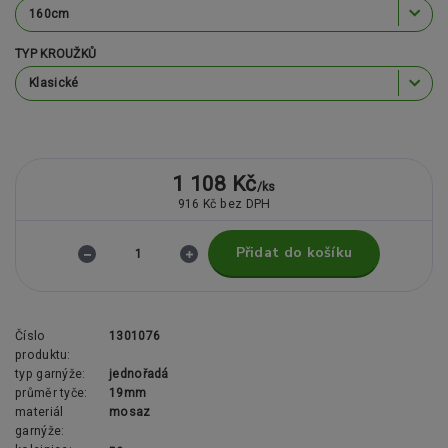
TYP KROUŽKŮ
1 108 Kč
/
ks
916 Kč
bez DPH
Přidat do košíku
Číslo
1301076
produktu:
typ garnýže:
jednořadá
průměr tyče:
19mm
materiál
mosaz
garnýže: