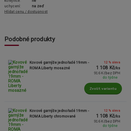
kolejnice:
ne
uchycení:
na zeď
Hlídat cenu / dostupnost
Podobné produkty
12 % sleva
Kovové garnýže jednořadé 19mm -
1 108 Kč
ROMA Liberty mosazné
/
ks
916 Kč
bez DPH
do týdne
Zvolit variantu
12 % sleva
Kovové garnýže jednořadé 19mm -
1 108 Kč
ROMA Liberty chromované
/
ks
916 Kč
bez DPH
do týdne