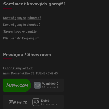
Sortiment kovových garnýží
Kovové garnýže jednořadé
Kovové garnýže dvouřadé
Stropní kovové garnýže
Příslušenství ke garnýžím
Prodejna / Showroom
Eshop Garnýže24.cz
nám. Komenského 78, FULNEK 742 45