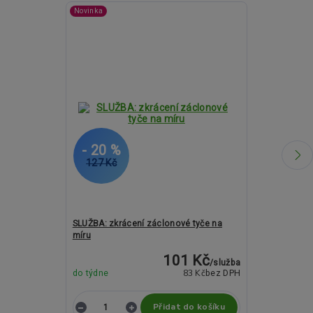
Novinka
- 20 %
- 12 %
127 Kč
1 252 Kč
SLUŽBA: zkrácení záclonové tyče na
Kovové garný
míru
ROMA Liberty
101 Kč
/
služba
83 Kč
do týdne
bez DPH
do týdne
Přidat do košíku
Z