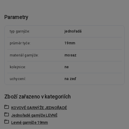
Parametry
typ garnýže
jednořadá
průměr tyče
19mm
materiál garnýže
mosaz
kolejnice
ne
uchycení
na zeď
Zboží zařazeno v kategoriích
KOVOVÉ GARNÝŽE JEDNOŘADÉ
Jednořadé garnýže LEVNÉ
Levné garnýže 19mm