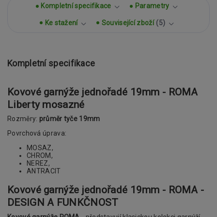
Kompletní specifikace
Parametry
Ke stažení
Související zboží
5
Kompletní specifikace
Kovové garnýže jednořadé 19mm - ROMA
Liberty mosazné
Rozměry:
průměr tyče 19mm
Povrchová úprava:
MOSAZ,
CHROM,
NEREZ,
ANTRACIT
Kovové garnýže jednořadé 19mm - ROMA -
DESIGN A FUNKČNOST
Kovové garnýže ROMA
- představují klasickou kolekci garnýží.