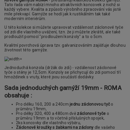
Tato řada vám nabízí mnoho atraktivních koncovek z nichž si
každý vybere. Kvalita a způsob výrobního zpracování vás jistě
mile překvapí. Garnýže se hodí jak k rustikálním tak také
moderním interiérům.
U této kolekce si můžete upravovat vzdálenost záclonové tyče
od zdi dle vlastního uvážení, tzn. že ji můžete zkrátit, ale také
prodloužit pomocí "prodloužení konzoly" a to o 5cm.
Kvalitní povrchová úprava tzv. galvanizováním zajišťuje dlouhou
životnost této garnýže.
Jednoduchá konzola (držák do zdi) - vzdálenost záclonové
tyče o stěny je 12,5cm. Konzoly se přichycují do zdi pomocí tří
hmoždinek s vruty, které jsou součástí dodávky.
Sada jednoduchých garnýží 19mm - ROMA
obsahuje :
Pro délku 160, 200 a 240cm
jednu záclonovou tyč
o
průměru 19mm,
Pro délky 320, 400 a 480cm dvě
záclonové tyče
o
průměru 19mm a to včetně příslušných spojek,
2ks koncovky dle vlastního výběru,
Záclonové kroužky s žabkami na záclony
dle vašeho