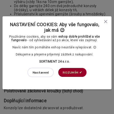
výběru (vždy 1ks na 10cm garnýže),
Do délky garnýže 240 cm dvě jednoduché konzoly
(držáky), u větších délek již konzoly tři,
Příslušenství k upevnění garnýže (šrouby a hmoždinky)
Nabízíme vám také možnost výběru dvou typu
kroužků s
NASTAVENÍ COOKIES: Aby vše fungovalo,
žabkami
. Vybrat si můžete mezi klasickými a polstrovanými
jak má 😉
kroužky.
Používáme cookies, aby se vám
eshop dobře prohlížel a vše
V příslušenství si v případě potřeby můžete
fungovalo
- od vyhledávání až po akce, které vás zajímají.
dokoupit také PVC háčky.
Navíc nám tím pomáháte eshop neustále vylepšovat. 😊
Záclonové kroužky s žabkami dle vašeho výběru:
Děkujeme a přejeme příjemný zážitek z nakupování.
SORTIMENT 24 s.r.o.
Klasické záclonové kroužky
ROZUMÍM ✔
Nastavení
Polstrované záclonové kroužky (tichý chod)
Doplňující informace
Konzoly lze dodatečně zkracovat a prodlužovat.