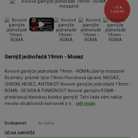
- 12 %
1 252 Kč
Garnýž jednořadá 19mm - Mosaz
Kovové garnýže jednořadé 19mm - ROMA Liberty mosazné
Rozměry: průměr tyče 19mm Povrchová úprava: MOSAZ,
CHROM, NEREZ, ANTRACIT Kovové garnýže jednořadé 19mm -
ROMA - DESIGN A FUNKČNOST Kovové garnýže ROMA -
představují klasickou kolekci garnýží. Tato řada vám nabízí
mnoho atraktivních koncovek z n...
celý popis
Dostupnost
do týdne
DÉLKA GARNÝŽE