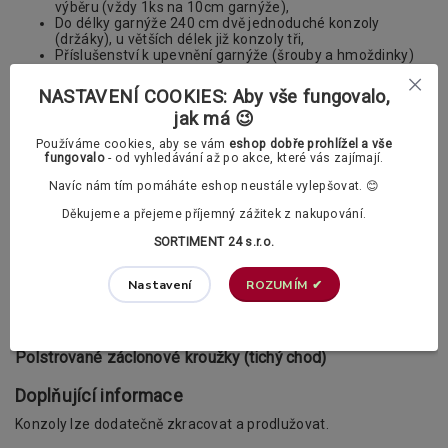
výběru (vždy 1ks na 10cm garnýže),
Do délky garnýže 240 cm dvě jednoduché konzoly
(držáky), u větších délek již konzoly tři,
Příslušenství k upevnění garnýže (šrouby a hmoždinky)
Nabízíme vám také možnost výběru dvou typu
kroužků s
NASTAVENÍ COOKIES: Aby vše fungovalo,
žabkami
. Vybrat si můžete mezi klasickými a polstrovanými
jak má 😉
kroužky.
Používáme cookies, aby se vám
eshop dobře prohlížel a vše
V příslušenství si v případě potřeby můžete
fungovalo
- od vyhledávání až po akce, které vás zajímají.
dokoupit také PVC háčky.
Navíc nám tím pomáháte eshop neustále vylepšovat. 😊
Záclonové kroužky s žabkami dle vašeho výběru:
Děkujeme a přejeme příjemný zážitek z nakupování.
SORTIMENT 24 s.r.o.
Klasické záclonové kroužky
ROZUMÍM ✔
Nastavení
Polstrované záclonové kroužky (tichý chod)
Doplňující informace
Konzoly lze dodatečně zkracovat a prodlužovat.