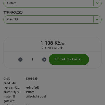
TYP KROUŽKŮ
1 108 Kč
/
ks
916 Kč
bez DPH
Přidat do košíku
Číslo
1301039
produktu:
typ garnýže:
jednořadá
průměr tyče:
19mm
materiál
ušlechtilá ocel
garnýže: