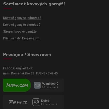
Sortiment kovových garnýží
Kovové garnýže jednořadé
Kovové garnýže dvouřadé
Stropní kovové garnýže
Příslušenství ke garnýžím
Prodejna / Showroom
Eshop Garnýže24.cz
nám. Komenského 78, FULNEK 742 45