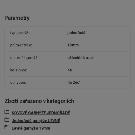
Parametry
typ garnýže
jednořadá
průměr tyče
19mm
materiál garnýže
ušlechtilá ocel
kolejnice
ne
uchycení
na zeď
Zboží zařazeno v kategoriích
KOVOVÉ GARNÝŽE JEDNOŘADÉ
Jednořadé garnýže LEVNÉ
Levné garnýže 19mm