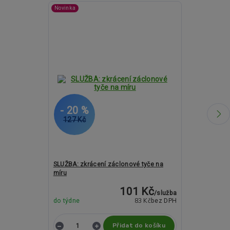
Novinka
- 20 %
- 12 %
127 Kč
1 252 Kč
SLUŽBA: zkrácení záclonové tyče na
Kovové garný
míru
ROMA Doris 
101 Kč
/
služba
83 Kč
do týdne
bez DPH
do týdne
Přidat do košíku
Z