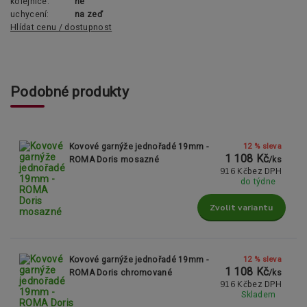
kolejnice:
ne
uchycení:
na zeď
Hlídat cenu / dostupnost
Podobné produkty
12 % sleva
Kovové garnýže jednořadé 19mm -
1 108 Kč
ROMA Doris mosazné
/
ks
916 Kč
bez DPH
do týdne
Zvolit variantu
12 % sleva
Kovové garnýže jednořadé 19mm -
1 108 Kč
ROMA Doris chromované
/
ks
916 Kč
bez DPH
Skladem