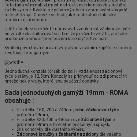
Tato řada vám nabízí mnoho atraktivních koncovek z nichž si
každý vybere. Kvalita a způsob výrobního zpracování vás jistě
mile překvapí. Garnýže se hodí jak k rustikálním tak také
moderním interiérům.
U této kolekce si můžete upravovat vzdálenost záclonové tyče
od zdi dle vlastního uvážení, tzn. že ji můžete zkrátit, ale také
prodloužit pomocí "prodloužení konzoly" a to o 5cm.
Kvalitní povrchová úprava tzv. galvanizováním zajišťuje dlouhou
životnost této garnýže.
Jednoduchá konzola (držák do zdi) - vzdálenost záclonové
tyče o stěny je 12,5cm. Konzoly se přichycují do zdi pomocí tří
hmoždinek s vruty, které jsou součástí dodávky.
Sada jednoduchých garnýží 19mm - ROMA
obsahuje :
Pro délku 160, 200 a 240cm
jednu záclonovou tyč
o
průměru 19mm,
Pro délky 320, 400 a 480cm dvě
záclonové tyče
o
průměru 19mm a to včetně příslušných spojek,
2ks koncovky dle vlastního výběru,
Záclonové kroužky s žabkami na záclony
dle vašeho