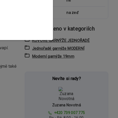
kolejnice
ne
uchycení
na zeď
Zboží zařazeno v kategoriích
 design.
KOVOVÉ GARNÝŽE JEDNOŘADÉ
vapí.
Jednořadé garnýže MODERNÍ
Moderní garnýže 19mm
ejmě také
Nevíte si rady?
Zuzana Novotná
+420 739 007 775
Po - Pá: 8:00 - 16:00