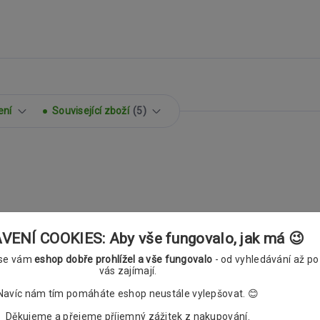
ení
Související zboží
5
O Roxy antracitové
ENÍ COOKIES: Aby vše fungovalo, jak má 😉
 se vám
eshop dobře prohlížel a vše fungovalo
- od vyhledávání až po
vás zajímají.
Navíc nám tím pomáháte eshop neustále vylepšovat. 😊
Děkujeme a přejeme příjemný zážitek z nakupování.