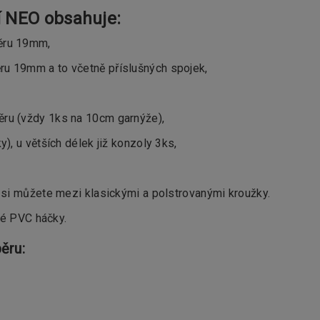
í NEO obsahuje:
ěru 19mm,
u 19mm a to včetně příslušných spojek,
ru (vždy 1ks na 10cm garnýže),
, u větších délek již konzoly 3ks,
si můžete mezi klasickými a polstrovanými kroužky.
ké PVC háčky.
ěru: