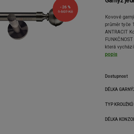
Garnýž jed
- 26 %
1 507 Kč
Kovové garný
průměr tyče
ANTRACIT Ko
FUNKČNOST Ko
která vychází
popis
Dostupnost
DÉLKA GARNÝ
TYP KROUŽKŮ
DÉLKA KONZO