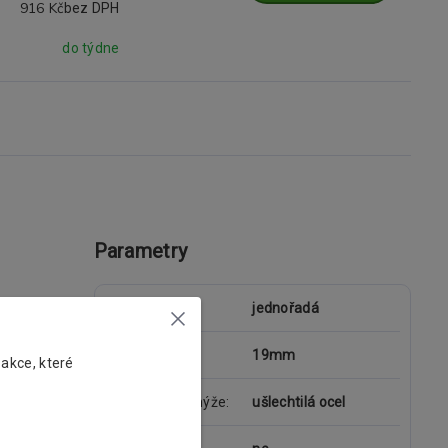
916 Kč
bez DPH
do týdne
Parametry
typ garnýže
jednořadá
průměr tyče
19mm
 akce, které
materiál garnýže
ušlechtilá ocel