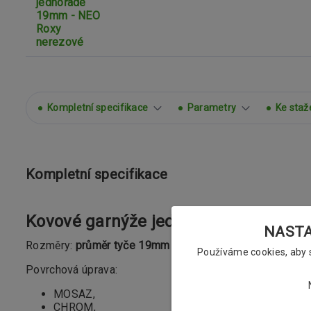
Kompletní specifikace
Parametry
Ke staž
Kompletní specifikace
Kovové garnýže jednořadé 19mm - NE
NASTAV
Rozměry:
průměr tyče 19mm
Používáme cookies, aby
Povrchová úprava:
MOSAZ,
CHROM,