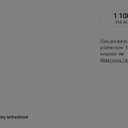
1 10
916 Kč
Číslo produktu
průměr tyče:
kolejnice:
ne
Hlídat cenu / 
xy antracitové