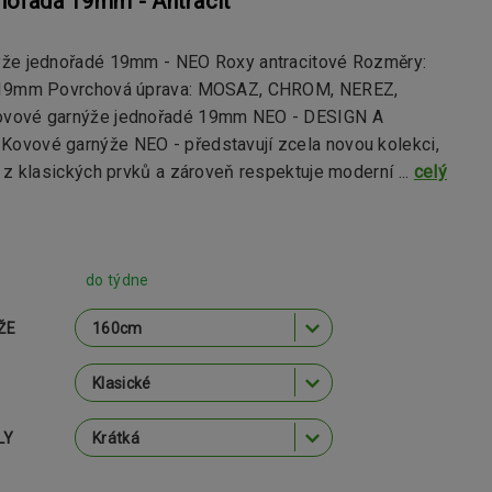
nořadá 19mm - Antracit
že jednořadé 19mm - NEO Roxy antracitové Rozměry:
 19mm Povrchová úprava: MOSAZ, CHROM, NEREZ,
vové garnýže jednořadé 19mm NEO - DESIGN A
vové garnýže NEO - představují zcela novou kolekci,
 z klasických prvků a zároveň respektuje moderní ...
celý
do týdne
ŽE
LY