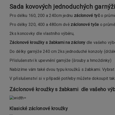
Sada kovových jednoduchých garnýž
Pro délku 160, 200 a 240cm jednu
záclonové tyč
o prům
Pro délky 320, 400 a 480cm dvě
záclonové tyče
o průměr
2ks koncovky dle vlastního výběru,
Záclonové kroužky s žabkami na záclony
dle vašeho výbě
Do délky garnýže 240 cm 2ks jednoduché konzoly (držáky)
Příslušenství k upevnění garnýže (šrouby a hmoždinky)
Nabízíme vám také dvou typu kroužků s žabkami. Vybrat 
V příslušenství si v případě potřeby můžete dokoupit ta
Záclonové kroužky s žabkami dle vašeho výb
Klasické záclonové kroužky