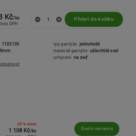
8 Kč
/
ks
Přidat do košíku
bez DPH
:
1102135
typ garnýže:
jednořadá
19mm
materiál garnýže:
ušlechtilá ocel
uchycení:
na zeď
dostupnost
26 % sleva
Zvolit variantu
1 108 Kč
/
ks