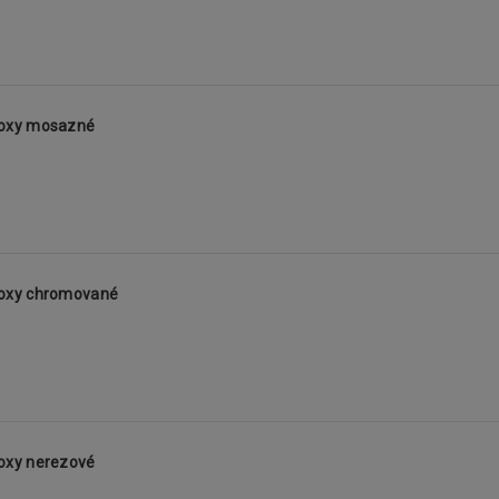
Roxy mosazné
Roxy chromované
oxy nerezové