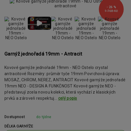
- 26 %
1 768 Kč
Garnýž jednořadá 19mm - Antracit
Kovové garnýže jednořadé 19mm - NEO Ostelo crystal
antracitové Rozměry: průměr tyče 19mm Povrchová úprava:
MOSAZ, CHROM, NEREZ, ANTRACIT Kovové garnýže jednořadé
19mm NEO - DESIGN A FUNKČNOST Kovové garnýže NEO -
představují zcela novou kolekci, která vychází z klasických
prvků a zároveň respektuj...
celý popis
Dostupnost
do týdne
DÉLKA GARNÝŽE