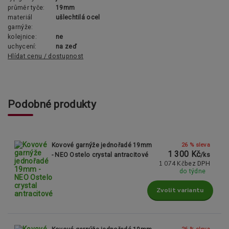
průměr tyče:
19mm
materiál
ušlechtilá ocel
garnýže:
kolejnice:
ne
uchycení:
na zeď
Hlídat cenu / dostupnost
Podobné produkty
26 % sleva
Kovové garnýže jednořadé 19mm
1 300 Kč
- NEO Ostelo crystal antracitové
/
ks
1 074 Kč
bez DPH
do týdne
Zvolit variantu
26 % sleva