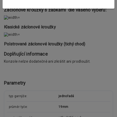
háčky.
Záclonové kroužky s žabkami dle vašeho výběru:
Klasické záclonové kroužky
Polstrované záclonové kroužky (tichý chod)
Doplňující informace
Konzole nelze dodatečně ani zkrátit ani prodloužit.
Parametry
typ garnýže
jednořadá
průměr tyče
19mm