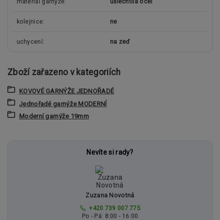
materiál garnýže
ušlechtilá ocel
kolejnice
ne
uchycení
na zeď
Zboží zařazeno v kategoriích
KOVOVÉ GARNÝŽE JEDNOŘADÉ
Jednořadé garnýže MODERNÍ
Moderní garnýže 19mm
Nevíte si rady?
Zuzana Novotná
+420 739 007 775
Po - Pá: 8:00 - 16:00