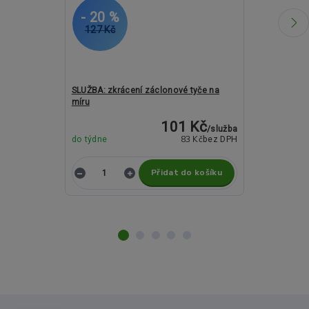
- 20 %
- 26 %
127 Kč
1 768 Kč
SLUŽBA: zkrácení záclonové tyče na
Kovové garný
míru
Ostelo crystal
101 Kč
/
služba
83 Kč
do týdne
bez DPH
do týdne
Přidat do košíku
Z