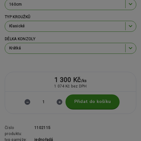
TYP KROUŽKŮ
DÉLKA KONZOLY
1 300 Kč
/
ks
1 074 Kč
bez DPH
Přidat do košíku
Číslo
1102115
produktu:
typ garnýže:
jednořadá