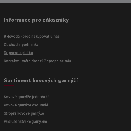
Informace pro zákazníky
8 důvodů - proč nakupovat u nás
Obchodní podmínky
Doprava a platba
Kontakty - máte dotaz? Zeptejte se nás
Sortiment kovových garnýží
Kovové garnýže jednořadé
Kovové garnýže dvouřadé
Stropní kovové garnýže
Příslušenství ke garnýžím