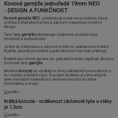
Kovové garnýže jednořadé 19mm
NEO
- DESIGN A FUNKČNOST
Kovové garnýže NEO
- představují zcela novou kolekci, která
vychází z klasických prvků a zároveň respektuje moderní
design.
Tato řada
garnýží
představuje vzájemný souhlad mezi
minulostí a budoucností.
Jedná se o klasickou a zároveň moderní, nadčasovou kolekci.
Kvalita, způsob provedení a jednoduchost vás mile překvapí.
Kvalitní povrchová úprava tzv. galvanizováním zajišťuje dlouhou
životnost této
garnýže
.
Moderní
konzoly
se vyrábějí ve dvou základních provedeních a
to v krátké a dlouhé verzi. Součástí dodávky je samozřejmě
také montážní materiál pro ukotvení konzoly do zdiva
(hmoždinky a vruty).
Krátká konzole - vzdálenost záclonové tyče o stěny
je 7,5cm