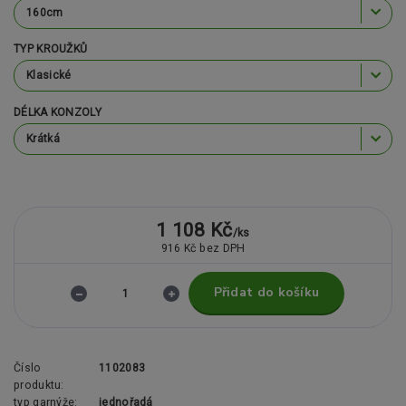
TYP KROUŽKŮ
DÉLKA KONZOLY
1 108 Kč
/
ks
916 Kč
bez DPH
Přidat do košíku
Číslo
1102083
produktu:
typ garnýže:
jednořadá