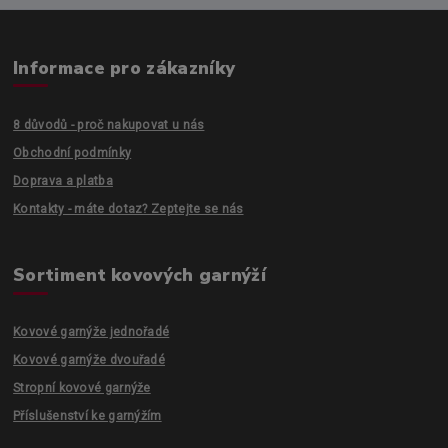
Informace pro zákazníky
8 důvodů - proč nakupovat u nás
Obchodní podmínky
Doprava a platba
Kontakty - máte dotaz? Zeptejte se nás
Sortiment kovových garnýží
Kovové garnýže jednořadé
Kovové garnýže dvouřadé
Stropní kovové garnýže
Příslušenství ke garnýžím