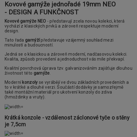
Kovové garnýže jednořadé 19mm
NEO
- DESIGN A FUNKČNOST
Kovové garnýže NEO
- představují zcela novou kolekci, která
vychází z klasických prvků a zároveň respektuje moderní
design.
Tato řada
garnýží
představuje vzájemný souhlad mezi
minulostí a budoucností.
Jedná se o klasickou a zároveň moderní, nadčasovou kolekci.
Kvalita, způsob provedení a jednoduchost vás mile překvapí.
Kvalitní povrchová úprava tzv. galvanizováním zajišťuje dlouhou
životnost této
garnýže
.
Moderní
konzoly
se vyrábějí ve dvou základních provedeních a
to v krátké a dlouhé verzi. Součástí dodávky je samozřejmě
také montážní materiál pro ukotvení konzoly do zdiva
(hmoždinky a vruty).
Krátká konzole - vzdálenost záclonové tyče o stěny
je 7,5cm