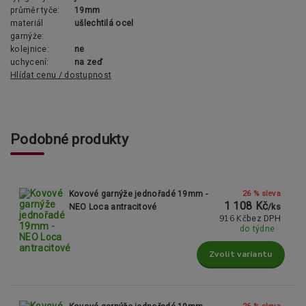
průměr tyče:
19mm
materiál
ušlechtilá ocel
garnýže:
kolejnice:
ne
uchycení:
na zeď
Hlídat cenu / dostupnost
Podobné produkty
26 % sleva
Kovové garnýže jednořadé 19mm -
1 108 Kč
NEO Loca antracitové
/
ks
916 Kč
bez DPH
do týdne
Zvolit variantu
26 % sleva