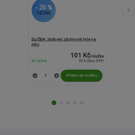
- 20 %
- 26 %
127 Kč
1 507 Kč
SLUŽBA: zkrácení záclonové tyče na
Kovové garný
míru
Loca antracit
101 Kč
/
služba
83 Kč
do týdne
bez DPH
do týdne
Přidat do košíku
Z