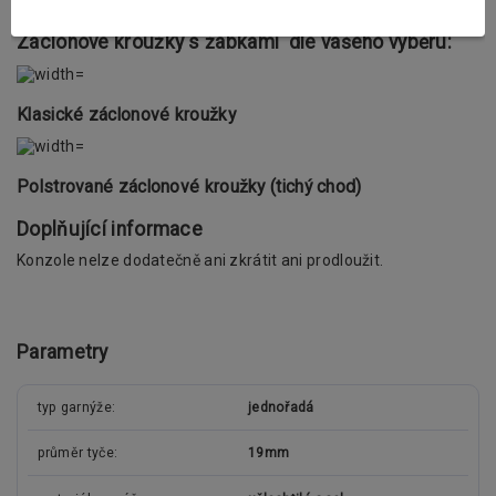
háčky.
Záclonové kroužky s žabkami dle vašeho výběru:
Klasické záclonové kroužky
Polstrované záclonové kroužky (tichý chod)
Doplňující informace
Konzole nelze dodatečně ani zkrátit ani prodloužit.
Parametry
typ garnýže
jednořadá
průměr tyče
19mm