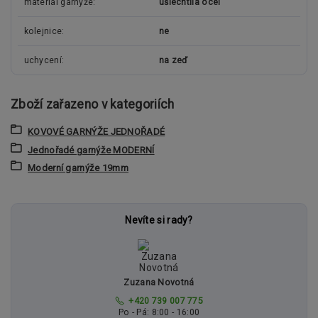
materiál garnýže
ušlechtilá ocel
kolejnice
ne
uchycení
na zeď
Zboží zařazeno v kategoriích
KOVOVÉ GARNÝŽE JEDNOŘADÉ
Jednořadé garnýže MODERNÍ
Moderní garnýže 19mm
Nevíte si rady?
Zuzana Novotná
+420 739 007 775
Po - Pá: 8:00 - 16:00