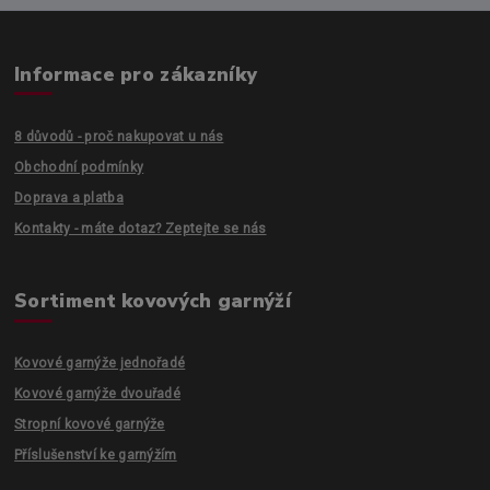
Informace pro zákazníky
8 důvodů - proč nakupovat u nás
Obchodní podmínky
Doprava a platba
Kontakty - máte dotaz? Zeptejte se nás
Sortiment kovových garnýží
Kovové garnýže jednořadé
Kovové garnýže dvouřadé
Stropní kovové garnýže
Příslušenství ke garnýžím