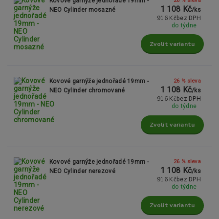
Kovové garnýže jednořadé 19mm -
1 108 Kč
NEO Cylinder mosazné
/
ks
916 Kč
bez DPH
do týdne
Zvolit variantu
26 % sleva
Kovové garnýže jednořadé 19mm -
1 108 Kč
NEO Cylinder chromované
/
ks
916 Kč
bez DPH
do týdne
Zvolit variantu
26 % sleva
Kovové garnýže jednořadé 19mm -
1 108 Kč
NEO Cylinder nerezové
/
ks
916 Kč
bez DPH
do týdne
Zvolit variantu