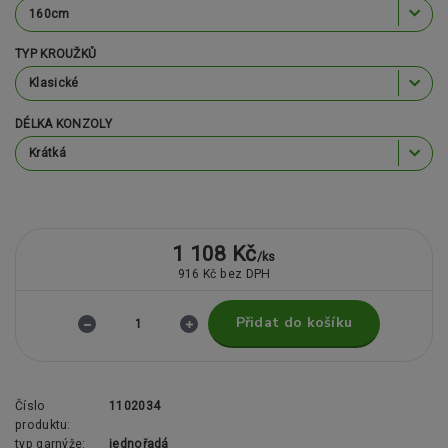
TYP KROUŽKŮ
DÉLKA KONZOLY
1 108 Kč
/
ks
916 Kč
bez DPH
Přidat do košíku
Číslo
1102034
produktu:
typ garnýže:
jednořadá