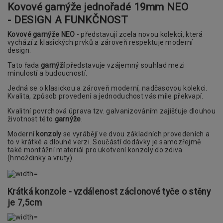
Kovové garnýže jednořadé 19mm
NEO
- DESIGN A FUNKČNOST
Kovové garnýže NEO
- představují zcela novou kolekci, která
vychází z klasických prvků a zároveň respektuje moderní
design.
Tato řada
garnýží
představuje vzájemný souhlad mezi
minulostí a budoucností.
Jedná se o klasickou a zároveň moderní, nadčasovou kolekci.
Kvalita, způsob provedení a jednoduchost vás mile překvapí.
Kvalitní povrchová úprava tzv. galvanizováním zajišťuje dlouhou
životnost této
garnýže
.
Moderní
konzoly
se vyrábějí ve dvou základních provedeních a
to v krátké a dlouhé verzi. Součástí dodávky je samozřejmě
také montážní materiál pro ukotvení konzoly do zdiva
(hmoždinky a vruty).
Krátká konzole - vzdálenost záclonové tyče o stěny
je 7,5cm