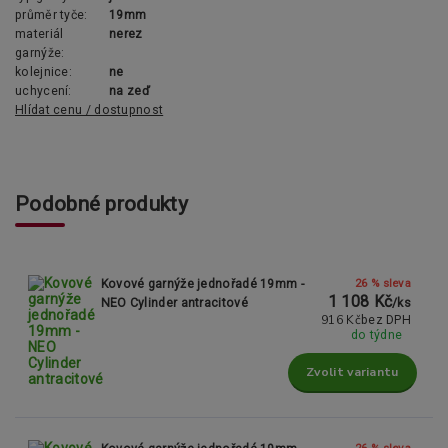
průměr tyče:
19mm
materiál
nerez
garnýže:
kolejnice:
ne
uchycení:
na zeď
Hlídat cenu / dostupnost
Podobné produkty
26 % sleva
Kovové garnýže jednořadé 19mm -
1 108 Kč
NEO Cylinder antracitové
/
ks
916 Kč
bez DPH
do týdne
Zvolit variantu
26 % sleva