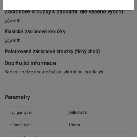
háčky.
Záclonové kroužky s žabkami dle vašeho výběru:
Klasické záclonové kroužky
Polstrované záclonové kroužky (tichý chod)
Doplňující informace
Konzole nelze dodatečně ani zkrátit ani prodloužit.
Parametry
typ garnýže
jednořadá
průměr tyče
19mm