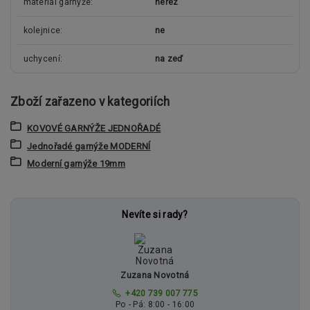
materiál garnýže
nerez
kolejnice
ne
uchycení
na zeď
Zboží zařazeno v kategoriích
KOVOVÉ GARNÝŽE JEDNOŘADÉ
Jednořadé garnýže MODERNÍ
Moderní garnýže 19mm
Nevíte si rady?
Zuzana Novotná
+420 739 007 775
Po - Pá: 8:00 - 16:00