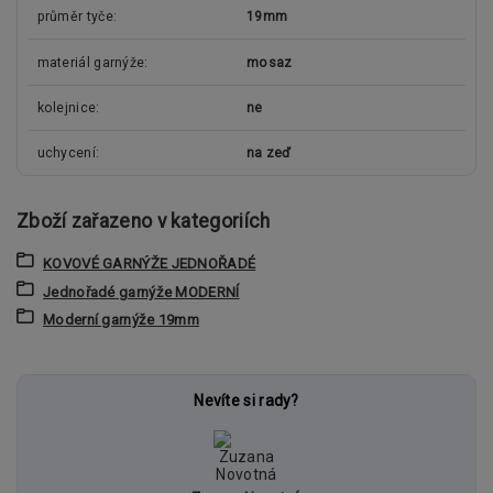
průměr tyče
19mm
materiál garnýže
mosaz
kolejnice
ne
uchycení
na zeď
Zboží zařazeno v kategoriích
KOVOVÉ GARNÝŽE JEDNOŘADÉ
Jednořadé garnýže MODERNÍ
Moderní garnýže 19mm
Nevíte si rady?