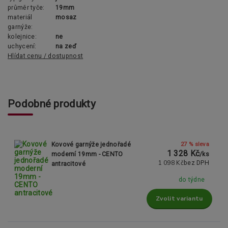
průměr tyče:
19mm
materiál
mosaz
garnýže:
kolejnice:
ne
uchycení:
na zeď
Hlídat cenu / dostupnost
Podobné produkty
27 % sleva
Kovové garnýže jednořadé
1 328 Kč
moderní 19mm - CENTO
/
ks
1 098 Kč
bez DPH
antracitové
do týdne
Zvolit variantu