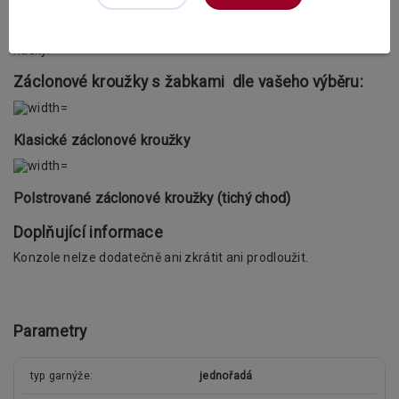
můžete mezi klasickými a polstrovanými kroužky.
V příslušenství si v případě potřeby můžete dokoupit také PVC
háčky.
Záclonové kroužky s žabkami dle vašeho výběru:
Klasické záclonové kroužky
Polstrované záclonové kroužky (tichý chod)
Doplňující informace
Konzole nelze dodatečně ani zkrátit ani prodloužit.
Parametry
typ garnýže
jednořadá