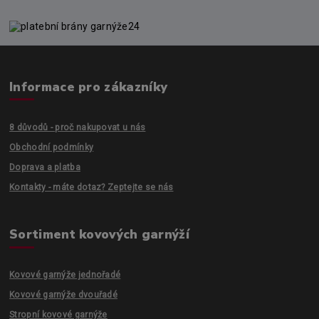
Informace pro zákazníky
8 důvodů - proč nakupovat u nás
Obchodní podmínky
Doprava a platba
Kontakty - máte dotaz? Zeptejte se nás
Sortiment kovových garnýží
Kovové garnýže jednořadé
Kovové garnýže dvouřadé
Stropní kovové garnýže