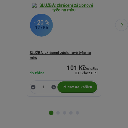
- 20 %
- 27 %
127 Kč
1 808 Kč
SLUŽBA: zkrácení záclonové tyče na
Kovové garný
míru
19mm - CENTO
101 Kč
/
služba
83 Kč
do týdne
bez DPH
do týdne
Přidat do košíku
Z