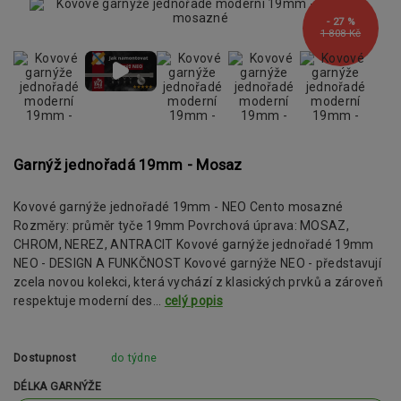
- 27 %
1 808 Kč
Garnýž jednořadá 19mm - Mosaz
Kovové garnýže jednořadé 19mm - NEO Cento mosazné
Rozměry: průměr tyče 19mm Povrchová úprava: MOSAZ,
CHROM, NEREZ, ANTRACIT Kovové garnýže jednořadé 19mm
NEO - DESIGN A FUNKČNOST Kovové garnýže NEO - představují
zcela novou kolekci, která vychází z klasických prvků a zároveň
respektuje moderní des...
celý popis
Dostupnost
do týdne
DÉLKA GARNÝŽE