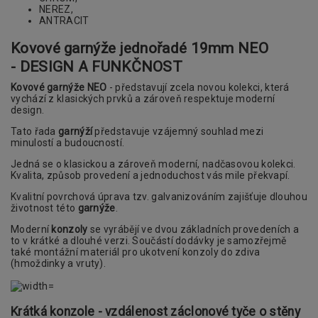
NEREZ,
ANTRACIT
Kovové garnýže jednořadé 19mm
NEO
- DESIGN A FUNKČNOST
Kovové garnýže NEO
- představují zcela novou kolekci, která
vychází z klasických prvků a zároveň respektuje moderní
design.
Tato řada
garnýží
představuje vzájemný souhlad mezi
minulostí a budoucností.
Jedná se o klasickou a zároveň moderní, nadčasovou kolekci.
Kvalita, způsob provedení a jednoduchost vás mile překvapí.
Kvalitní povrchová úprava tzv. galvanizováním zajišťuje dlouhou
životnost této
garnýže
.
Moderní
konzoly
se vyrábějí ve dvou základních provedeních a
to v krátké a dlouhé verzi. Součástí dodávky je samozřejmě
také montážní materiál pro ukotvení konzoly do zdiva
(hmoždinky a vruty).
Krátká konzole - vzdálenost záclonové tyče o stěny