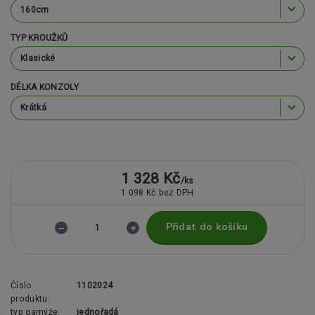
TYP KROUŽKŮ
DÉLKA KONZOLY
1 328 Kč
/
ks
1 098 Kč
bez DPH
Přidat do košíku
Číslo
1102024
produktu:
typ garnýže:
jednořadá