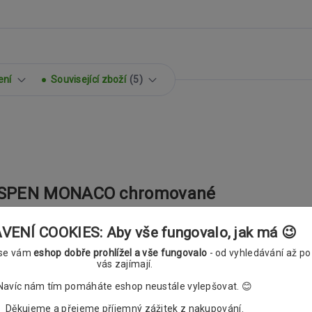
ení
Související zboží
5
 ASPEN MONACO chromované
ENÍ COOKIES: Aby vše fungovalo, jak má 😉
 se vám
eshop dobře prohlížel a vše fungovalo
- od vyhledávání až po
vás zajímají.
Navíc nám tím pomáháte eshop neustále vylepšovat. 😊
Děkujeme a přejeme příjemný zážitek z nakupování.