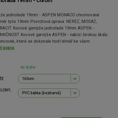
dnořadá 19mm - Chrom
ýže jednořadé 19mm - ASPEN MONACO chromované
ůměr tyče 19mm Povrchová úprava: NEREZ, MOSAZ,
ACIT Kovové garnýže jednořadé 19mm ASPEN -
NKČNOST Kovové garnýže ASPEN - nabízí širokou škálu
oncovek, které se dokonale hodí téměř ke všem
lý popis
do týdne
ŽE
CLONY,