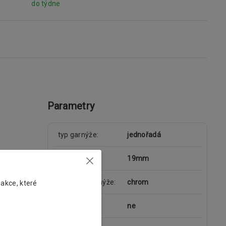
do týdne
Parametry
typ garnýže
jednořadá
průměr tyče
19mm
materiál garnýže
chrom
 akce, které
kolejnice
ne