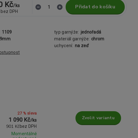
0 Kč
/
ks
Přidat do košíku
bez DPH
:
1109
typ garnýže:
jednořadá
19mm
materiál garnýže:
chrom
uchycení:
na zeď
dostupnost
27 % sleva
Zvolit variantu
1 090 Kč
/
ks
901 Kč
bez DPH
Momentálně