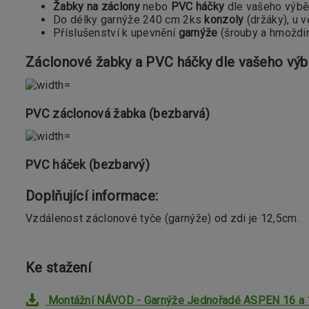
Žabky na záclony
nebo
PVC háčky
dle vašeho výbě
Do délky garnýže 240 cm 2ks
konzoly
(držáky), u v
Příslušenství k upevnění
garnýže
(šrouby a hmoždi
Záclonové žabky a PVC háčky dle vašeho výb
PVC záclonová žabka (bezbarvá)
PVC háček (bezbarvý)
Doplňující informace:
Vzdálenost záclonové tyče (garnýže) od zdi je 12,5cm.
Ke stažení
Montážní NÁVOD - Garnýže Jednořadé ASPEN 16 a 