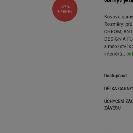
Garnýž je
- 27 %
1 483 Kč
Kovové garn
Rozměry: pr
CHROM, ANTR
DESIGN A FU
a množství k
interiérů...
ce
Dostupnost
DÉLKA GARNÝ
UCHYCENÍ ZÁ
ZÁVĚSU