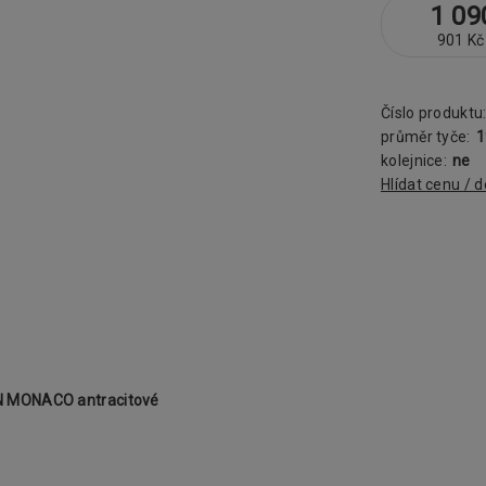
1 09
901 Kč
Číslo produktu
průměr tyče:
kolejnice:
ne
Hlídat cenu / 
N MONACO antracitové