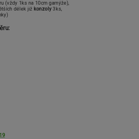
ru (vždy 1ks na 10cm garnýže),
ětších délek již
konzoly
3ks,
nky)
ěru:
19