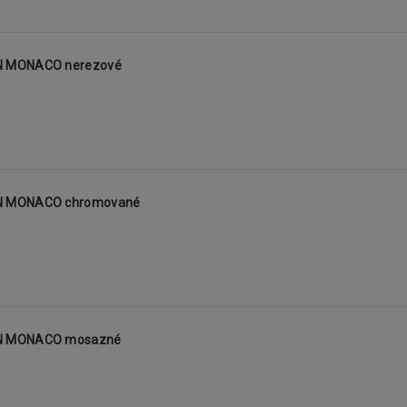
EN MONACO nerezové
EN MONACO chromované
EN MONACO mosazné