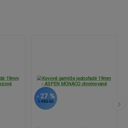
- 27 %
1 483 Kč