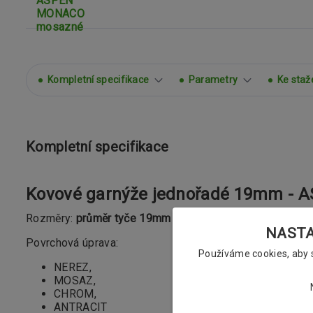
Kompletní specifikace
Parametry
Ke staž
Kompletní specifikace
Kovové garnýže jednořadé 19mm -
Rozměry:
průměr tyče 19mm
NASTAV
Povrchová úprava:
Používáme cookies, aby
NEREZ,
MOSAZ,
CHROM,
ANTRACIT