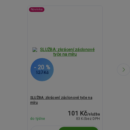
Novinka
- 20 %
- 27 %
127 Kč
1 483 Kč
SLUŽBA: zkrácení záclonové tyče na
Kovové garný
míru
ASPEN LOCA a
101 Kč
/
služba
83 Kč
do týdne
bez DPH
do týdne