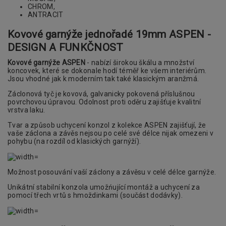
CHROM,
ANTRACIT
Kovové garnýže jednořadé 19mm
ASPEN -
DESIGN A FUNKČNOST
Kovové garnýže ASPEN
- nabízí širokou škálu a množství
koncovek, které se dokonale hodí téměř ke všem interiérům.
Jsou vhodné jak k moderním tak také klasickým aranžmá.
Záclonová tyč je kovová, galvanicky pokovená příslušnou
povrchovou úpravou. Odolnost proti oděru zajišťuje kvalitní
vrstva laku.
Tvar a způsob uchycení konzol z kolekce ASPEN zajišťují, že
vaše záclona a závěs nejsou po celé své délce nijak omezeni v
pohybu (na rozdíl od klasických garnýží).
Možnost posouvání vaší záclony a závěsu v celé délce garnýže.
Unikátní stabilní konzola umožńující montáž a uchycení za
pomocí třech vrtů s hmoždinkami (součást dodávky).