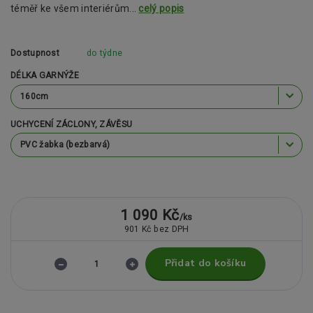
téměř ke všem interiérům...
celý popis
Dostupnost
do týdne
DÉLKA GARNÝŽE
UCHYCENÍ ZÁCLONY, ZÁVĚSU
1 090 Kč
/
ks
901 Kč
bez DPH
Přidat do košíku