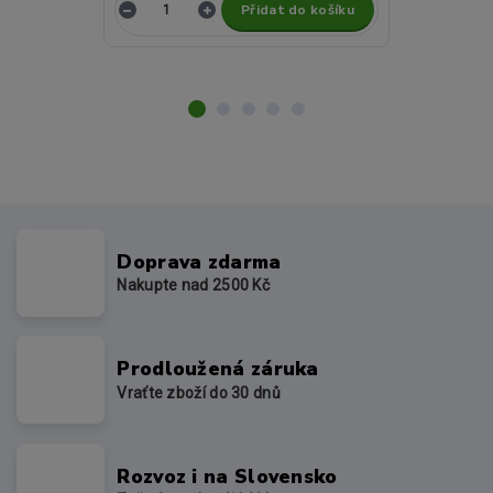
Přidat do košíku
Z
Doprava zdarma
Nakupte nad 2500 Kč
Prodloužená záruka
Vraťte zboží do 30 dnů
Rozvoz i na Slovensko