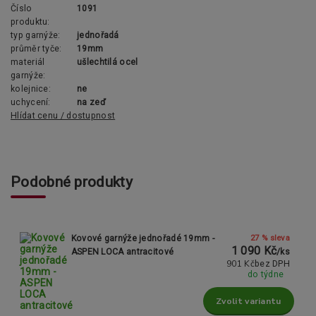
Číslo
1091
produktu:
typ garnýže:
jednořadá
průměr tyče:
19mm
materiál
ušlechtilá ocel
garnýže:
kolejnice:
ne
uchycení:
na zeď
Hlídat cenu / dostupnost
Podobné produkty
27 % sleva
Kovové garnýže jednořadé 19mm -
1 090 Kč
ASPEN LOCA antracitové
/
ks
901 Kč
bez DPH
do týdne
Zvolit variantu