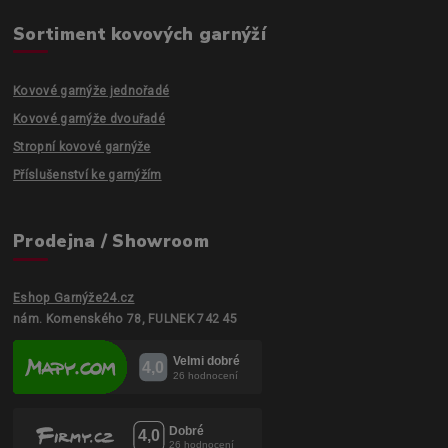
Sortiment kovových garnýží
Kovové garnýže jednořadé
Kovové garnýže dvouřadé
Stropní kovové garnýže
Příslušenství ke garnýžím
Prodejna / Showroom
Eshop Garnýže24.cz
nám. Komenského 78, FULNEK 742 45