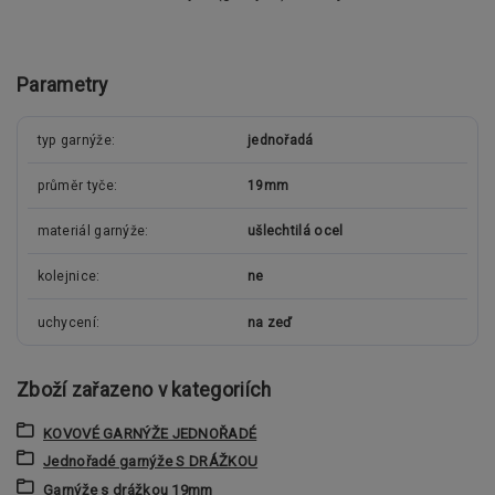
Parametry
typ garnýže
jednořadá
průměr tyče
19mm
materiál garnýže
ušlechtilá ocel
kolejnice
ne
uchycení
na zeď
Zboží zařazeno v kategoriích
KOVOVÉ GARNÝŽE JEDNOŘADÉ
Jednořadé garnýže S DRÁŽKOU
Garnýže s drážkou 19mm