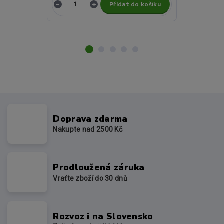
Přidat do košíku
Z
Doprava zdarma
Nakupte nad 2500 Kč
Prodloužená záruka
Vraťte zboží do 30 dnů
Rozvoz i na Slovensko