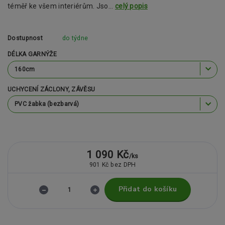
téměř ke všem interiérům. Jso...
celý popis
Dostupnost
do týdne
DÉLKA GARNÝŽE
UCHYCENÍ ZÁCLONY, ZÁVĚSU
1 090 Kč
/
ks
901 Kč
bez DPH
Přidat do košíku