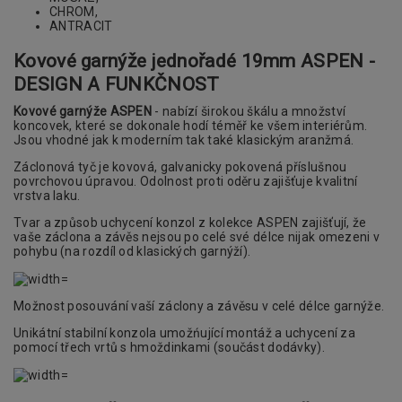
CHROM,
ANTRACIT
Kovové garnýže jednořadé 19mm
ASPEN -
DESIGN A FUNKČNOST
Kovové garnýže ASPEN
- nabízí širokou škálu a množství
koncovek, které se dokonale hodí téměř ke všem interiérům.
Jsou vhodné jak k moderním tak také klasickým aranžmá.
Záclonová tyč je kovová, galvanicky pokovená příslušnou
povrchovou úpravou. Odolnost proti oděru zajišťuje kvalitní
vrstva laku.
Tvar a způsob uchycení konzol z kolekce ASPEN zajišťují, že
vaše záclona a závěs nejsou po celé své délce nijak omezeni v
pohybu (na rozdíl od klasických garnýží).
Možnost posouvání vaší záclony a závěsu v celé délce garnýže.
Unikátní stabilní konzola umožńující montáž a uchycení za
pomocí třech vrtů s hmoždinkami (součást dodávky).