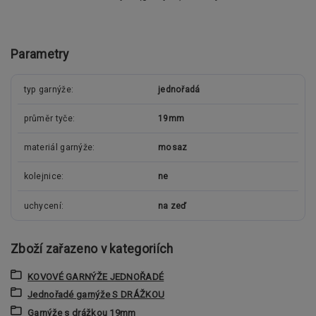
Parametry
typ garnýže
jednořadá
průměr tyče
19mm
materiál garnýže
mosaz
kolejnice
ne
uchycení
na zeď
Zboží zařazeno v kategoriích
KOVOVÉ GARNÝŽE JEDNOŘADÉ
Jednořadé garnýže S DRÁŽKOU
Garnýže s drážkou 19mm