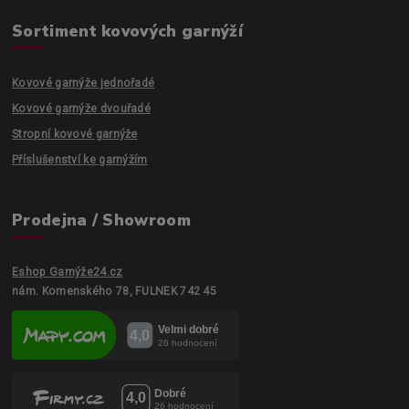
Sortiment kovových garnýží
Kovové garnýže jednořadé
Kovové garnýže dvouřadé
Stropní kovové garnýže
Příslušenství ke garnýžím
Prodejna / Showroom
Eshop Garnýže24.cz
nám. Komenského 78, FULNEK 742 45