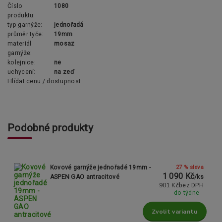
Číslo
1080
produktu:
typ garnýže:
jednořadá
průměr tyče:
19mm
materiál
mosaz
garnýže:
kolejnice:
ne
uchycení:
na zeď
Hlídat cenu / dostupnost
Podobné produkty
27 % sleva
Kovové garnýže jednořadé 19mm -
1 090 Kč
ASPEN GAO antracitové
/
ks
901 Kč
bez DPH
do týdne
Zvolit variantu