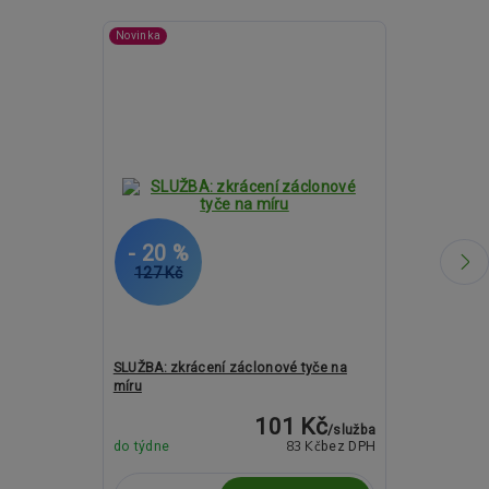
Novinka
- 20 %
- 27 %
127 Kč
1 483 Kč
SLUŽBA: zkrácení záclonové tyče na
Kovové garný
míru
ASPEN GAO an
101 Kč
/
služba
83 Kč
do týdne
bez DPH
do týdne