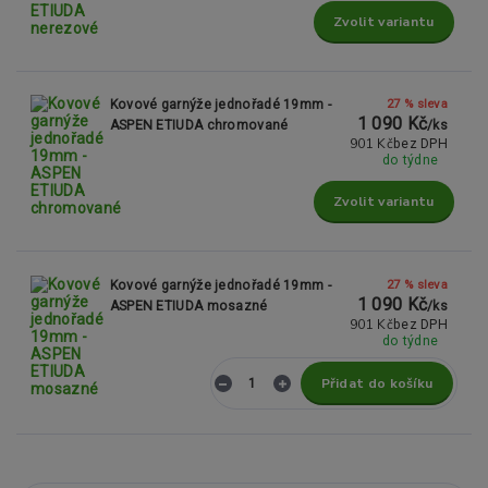
Zvolit variantu
27 % sleva
Kovové garnýže jednořadé 19mm -
1 090 Kč
ASPEN ETIUDA chromované
/
ks
901 Kč
bez DPH
do týdne
Zvolit variantu
27 % sleva
Kovové garnýže jednořadé 19mm -
1 090 Kč
ASPEN ETIUDA mosazné
/
ks
901 Kč
bez DPH
do týdne
Přidat do košíku