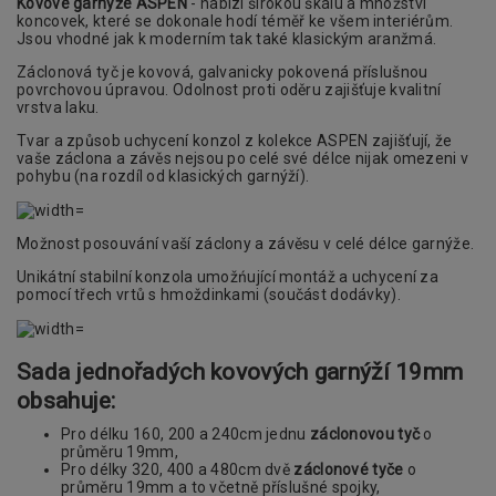
Kovové garnýže ASPEN
- nabízí širokou škálu a množství
koncovek, které se dokonale hodí téměř ke všem interiérům.
Jsou vhodné jak k moderním tak také klasickým aranžmá.
Záclonová tyč je kovová, galvanicky pokovená příslušnou
povrchovou úpravou. Odolnost proti oděru zajišťuje kvalitní
vrstva laku.
Tvar a způsob uchycení konzol z kolekce ASPEN zajišťují, že
vaše záclona a závěs nejsou po celé své délce nijak omezeni v
pohybu (na rozdíl od klasických garnýží).
Možnost posouvání vaší záclony a závěsu v celé délce garnýže.
Unikátní stabilní konzola umožńující montáž a uchycení za
pomocí třech vrtů s hmoždinkami (součást dodávky).
Sada jednořadých kovových garnýží 19mm
obsahuje:
Pro délku 160, 200 a 240cm jednu
záclonovou tyč
o
průměru 19mm,
Pro délky 320, 400 a 480cm dvě
záclonové tyče
o
průměru 19mm a to včetně příslušné spojky,