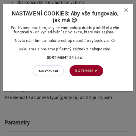
2ks koncovky dle vlastního výběru,
Žabky na záclony
nebo
PVC háčky
dle vašeho výběru
(vždy 1ks na 10cm garnýže),
NASTAVENÍ COOKIES: Aby vše fungovalo,
Do délky garnýže 240 cm 2ks
konzoly
(držáky), u větších
jak má 😉
délek již
konzoly
3ks,
Příslušenství k upevnění
garnýže
(šrouby a hmoždinky)
Používáme cookies, aby se vám
eshop dobře prohlížel a vše
fungovalo
- od vyhledávání až po akce, které vás zajímají.
Záclonové žabky a PVC háčky dle vašeho výběru:
Navíc nám tím pomáháte eshop neustále vylepšovat. 😊
Děkujeme a přejeme příjemný zážitek z nakupování.
PVC záclonová žabka (bezbarvá)
SORTIMENT 24 s.r.o.
ROZUMÍM ✔
Nastavení
PVC háček (bezbarvý)
Doplňující informace:
Vzdálenost záclonové tyče (garnýže) od zdi je 12,5cm.
Parametry