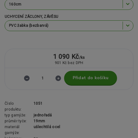
UCHYCENÍ ZÁCLONY, ZÁVĚSU
1 090 Kč
/
ks
901 Kč
bez DPH
Přidat do košíku
Číslo
1051
produktu:
typ garnýže:
jednořadá
průměr tyče:
19mm
materiál
ušlechtilá ocel
garnýže: