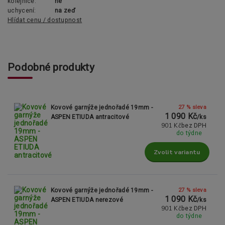
kolejnice:
ne
uchycení:
na zeď
Hlídat cenu / dostupnost
Podobné produkty
27 % sleva
Kovové garnýže jednořadé 19mm -
1 090 Kč
ASPEN ETIUDA antracitové
/
ks
901 Kč
bez DPH
do týdne
Zvolit variantu
27 % sleva
Kovové garnýže jednořadé 19mm -
1 090 Kč
ASPEN ETIUDA nerezové
/
ks
901 Kč
bez DPH
do týdne