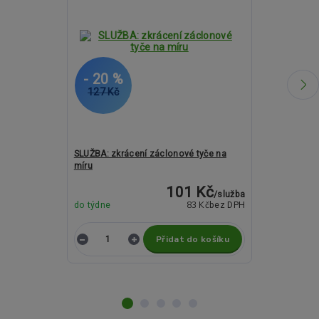
- 20 %
- 27 %
127 Kč
1 483 Kč
SLUŽBA: zkrácení záclonové tyče na
Kovové garný
míru
ASPEN ETIUDA
101 Kč
/
služba
83 Kč
do týdne
bez DPH
do týdne
Přidat do košíku
Z