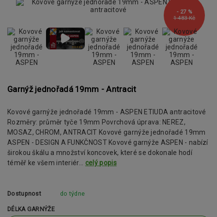
- 27 %
1 483 Kč
Garnýž jednořadá 19mm - Antracit
Kovové garnýže jednořadé 19mm - ASPEN ETIUDA antracitové
Rozměry: průměr tyče 19mm Povrchová úprava: NEREZ,
MOSAZ, CHROM, ANTRACIT Kovové garnýže jednořadé 19mm
ASPEN - DESIGN A FUNKČNOST Kovové garnýže ASPEN - nabízí
širokou škálu a množství koncovek, které se dokonale hodí
téměř ke všem interiér...
celý popis
Dostupnost
do týdne
DÉLKA GARNÝŽE