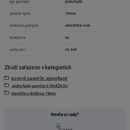
typ garnýže
jednořadá
průměr tyče
19mm
materiál garnýže
ušlechtilá ocel
kolejnice
ne
uchycení
na zeď
Zboží zařazeno v kategoriích
KOVOVÉ GARNÝŽE JEDNOŘADÉ
Jednořadé garnýže S DRÁŽKOU
Garnýže s drážkou 19mm
Nevíte si rady?