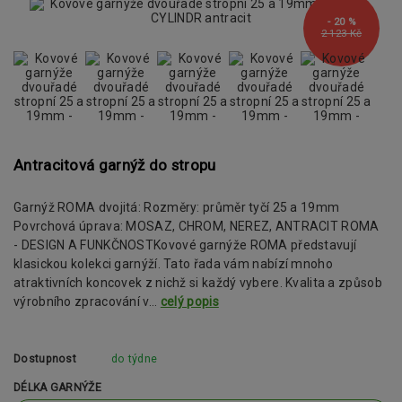
- 20 %
2 123 Kč
Antracitová garnýž do stropu
Garnýž ROMA dvojitá: Rozměry: průměr tyčí 25 a 19mm
Povrchová úprava: MOSAZ, CHROM, NEREZ, ANTRACIT ROMA
- DESIGN A FUNKČNOSTKovové garnýže ROMA představují
klasickou kolekci garnýží. Tato řada vám nabízí mnoho
atraktivních koncovek z nichž si každý vybere. Kvalita a způsob
výrobního zpracování v...
celý popis
Dostupnost
do týdne
DÉLKA GARNÝŽE