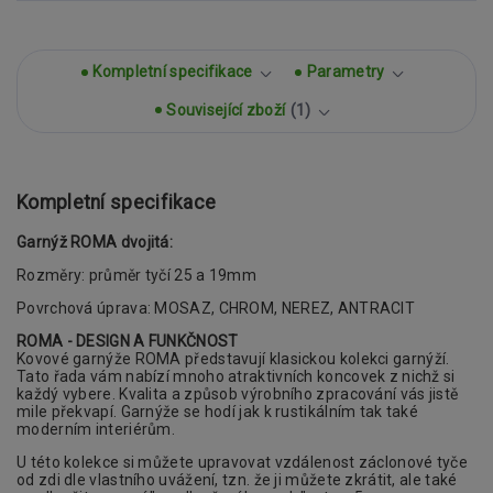
Kompletní specifikace
Parametry
Související zboží
1
Kompletní specifikace
Garnýž ROMA dvojitá:
Rozměry: průměr tyčí 25 a 19mm
Povrchová úprava: MOSAZ, CHROM, NEREZ, ANTRACIT
ROMA - DESIGN A FUNKČNOST
Kovové garnýže ROMA představují klasickou
kolekci garnýží.
Tato řada vám nabízí mnoho atraktivních koncovek z nichž si
každý vybere. Kvalita a způsob výrobního zpracování
vás jistě
mile překvapí. Garnýže se hodí jak k rustikálním tak také
moderním interiérům.
U této kolekce si můžete upravovat vzdálenost záclonové tyče
od zdi dle vlastního uvážení, tzn. že ji můžete zkrátit, ale také