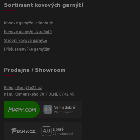
Sortiment kovových garnýží
Kovové garnýže jednořadé
Kovové garnýže dvouřadé
Stropní kovové garnýže
Příslušenství ke garnýžím
Prodejna / Showroom
Eshop Garnýže24.cz
nám. Komenského 78, FULNEK 742 45