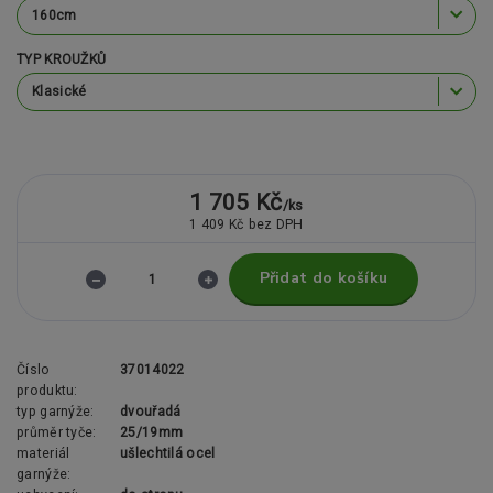
TYP KROUŽKŮ
1 705 Kč
/
ks
1 409 Kč
bez DPH
Přidat do košíku
Číslo
37014022
produktu:
typ garnýže:
dvouřadá
průměr tyče:
25/19mm
materiál
ušlechtilá ocel
garnýže: