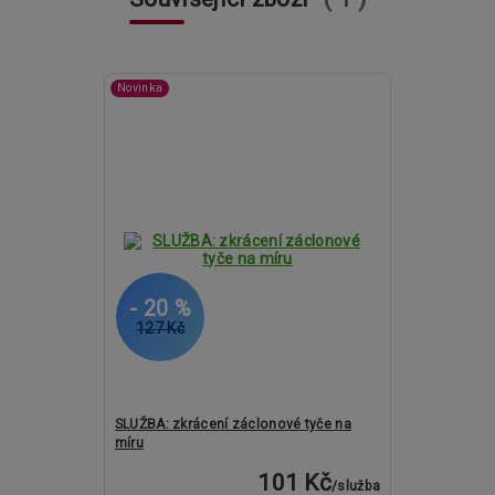
Novinka
- 20 %
127 Kč
SLUŽBA: zkrácení záclonové tyče na
míru
101 Kč
/
služba