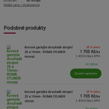
uchycení:
do stropu
Hlídat cenu / dostupnost
Podobné produkty
20 % sleva
Kovové garnýže dvouřadé stropní
1 705 Kč
25 a 19mm - ROMA CYLINDR
/
ks
1 409 Kč
bez DPH
mosaz
do týdne
Zvolit variantu
20 % sleva
Kovové garnýže dvouřadé stropní
1 705 Kč
25 a 19mm - ROMA CYLINDR
/
ks
1 409 Kč
bez DPH
chrom
do týdne