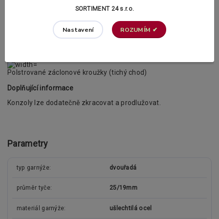
kroužky. V příslušenství si v případě potřeby můžete dokoupit
také PVC háčky.
SORTIMENT 24 s.r.o.
Záclonové kroužky s žabkami dle vašeho výběru:
ROZUMÍM ✔
Nastavení
Klasické záclonové kroužky
Polstrované záclonové kroužky (tichý chod)
Doplňující informace
Konzoly lze dodatečně zkracovat a prodlužovat.
Parametry
typ garnýže
dvouřadá
průměr tyče
25/19mm
materiál garnýže
ušlechtilá ocel