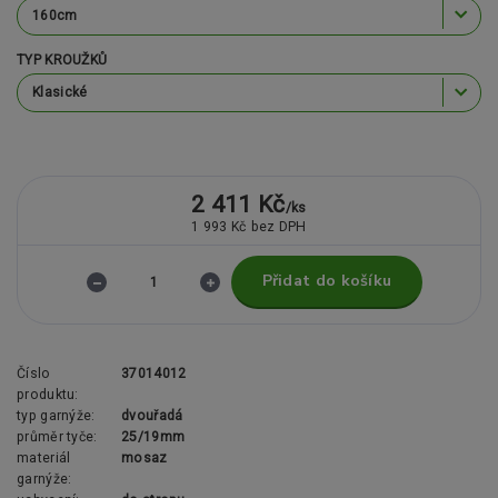
TYP KROUŽKŮ
2 411 Kč
/
ks
1 993 Kč
bez DPH
Přidat do košíku
Číslo
37014012
produktu:
typ garnýže:
dvouřadá
průměr tyče:
25/19mm
materiál
mosaz
garnýže: