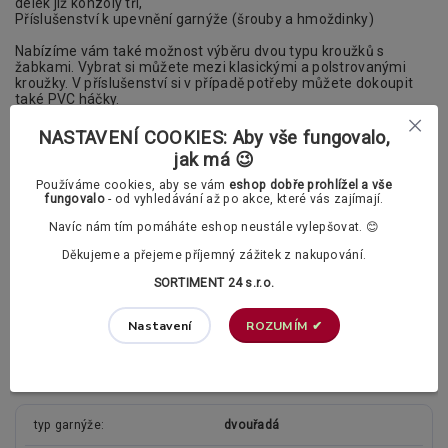
délek již konzoly tři,
Příslušenství k upevnění garnýže (
šrouby a hmoždinky)
Nabízíme vám také možnost výběru dvou typu kroužků s
žabkami. Vybrat si můžete mezi klasickými a polstrovanými
kroužky. V příslušenství si v případě potřeby můžete dokoupit
také PVC háčky.
Záclonové kroužky s žabkami dle vašeho výběru:
NASTAVENÍ COOKIES: Aby vše fungovalo,
jak má 😉
Klasické záclonové kroužky
Používáme cookies, aby se vám
eshop dobře prohlížel a vše
fungovalo
- od vyhledávání až po akce, které vás zajímají.
Navíc nám tím pomáháte eshop neustále vylepšovat. 😊
Polstrované záclonové kroužky (tichý chod)
Děkujeme a přejeme příjemný zážitek z nakupování.
Doplňující informace
SORTIMENT 24 s.r.o.
Konzoly lze dodatečně zkracovat a prodlužovat.
ROZUMÍM ✔
Nastavení
Parametry
typ garnýže
dvouřadá