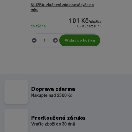
SLUŽBA: zkrácení záclonové tyče na
míru
101 Kč
/
služba
83 Kč
do týdne
bez DPH
Přidat do košíku
Doprava zdarma
Nakupte nad 2500 Kč
Prodloužená záruka
Vraťte zboží do 30 dnů