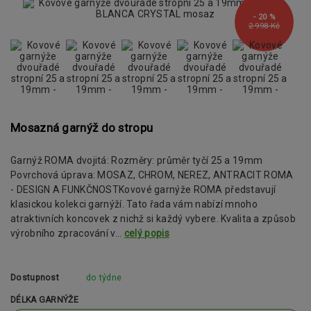
- 20 %
2 998 Kč
Mosazná garnýž do stropu
Garnýž ROMA dvojitá: Rozměry: průměr tyčí 25 a 19mm
Povrchová úprava: MOSAZ, CHROM, NEREZ, ANTRACIT ROMA
- DESIGN A FUNKČNOSTKovové garnýže ROMA představují
klasickou kolekci garnýží. Tato řada vám nabízí mnoho
atraktivních koncovek z nichž si každý vybere. Kvalita a způsob
výrobního zpracování v...
celý popis
Dostupnost
do týdne
DÉLKA GARNÝŽE