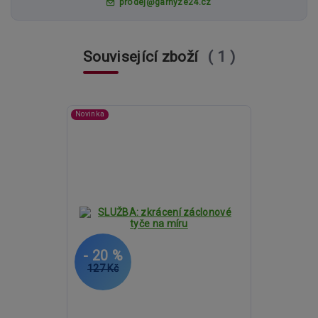
prodej@garnyze24.cz
Související zboží
1
Novinka
- 20 %
127 Kč