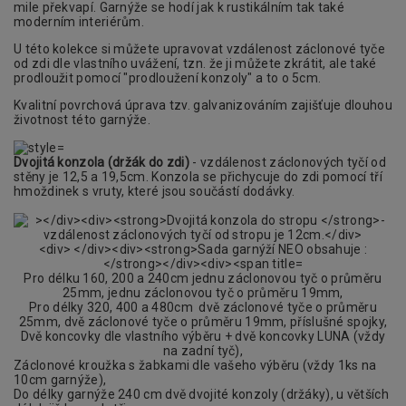
mile překvapí. Garnýže se hodí jak k rustikálním tak také
moderním interiérům.
U této kolekce si můžete upravovat vzdálenost záclonové tyče
od zdi dle vlastního uvážení, tzn. že ji můžete zkrátit, ale také
prodloužit pomocí "prodloužení konzoly" a to o 5cm.
Kvalitní povrchová úprava tzv. galvanizováním zajišťuje dlouhou
životnost této garnýže.
Dvojitá konzola (držák do zdi)
- vzdálenost záclonových tyčí od
stěny je 12,5 a 19,5cm. Konzola se přichycuje do zdi pomocí tří
hmoždinek s vruty, které jsou součástí dodávky.
Pro délku 160, 200 a 240cm jednu záclonovou tyč o průměru
25mm, jednu záclonovou tyč o průměru 19mm,
Pro délky 320, 400 a 480cm dvě záclonové tyče o průměru
25mm, dvě záclonové tyče o průměru 19mm, příslušné spojky,
Dvě koncovky dle vlastního výběru + dvě koncovky LUNA (vždy
na zadní tyč)
,
Záclonové kroužka s žabkami dle vašeho výběru (vždy 1ks na
10cm garnýže),
Do délky garnýže 240 cm dvě dvojité konzoly (držáky), u větších