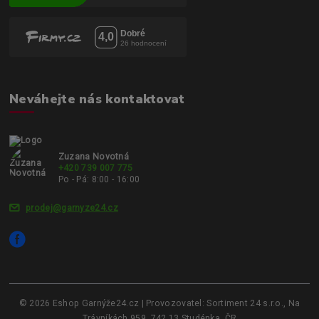
Neváhejte nás kontaktovat
Zuzana Novotná
+420 739 007 775
Po - Pá: 8:00 - 16:00
prodej@garnyze24.cz
© 2026 Eshop Garnýže24.cz | Provozovatel: Sortiment 24 s.r.o., Na
Trávníkách 959, 742 13 Studénka, ČR