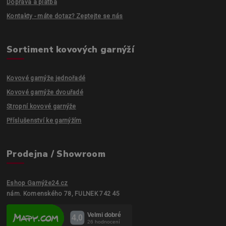
Doprava a platba
Kontakty - máte dotaz? Zeptejte se nás
Sortiment kovových garnýží
Kovové garnýže jednořadé
Kovové garnýže dvouřadé
Stropní kovové garnýže
Příslušenství ke garnýžím
Prodejna / Showroom
Eshop Garnýže24.cz
nám. Komenského 78, FULNEK 742 45