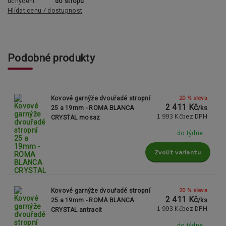
uchycení:
do stropu
Hlídat cenu / dostupnost
Podobné produkty
20 % sleva
Kovové garnýže dvouřadé stropní
2 411 Kč
25 a 19mm - ROMA BLANCA
/
ks
1 993 Kč
bez DPH
CRYSTAL mosaz
do týdne
Zvolit variantu
20 % sleva
Kovové garnýže dvouřadé stropní
2 411 Kč
25 a 19mm - ROMA BLANCA
/
ks
1 993 Kč
bez DPH
CRYSTAL antracit
do týdne