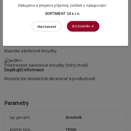
Děkujeme a přejeme příjemný zážitek z nakupování.
SORTIMENT 24 s.r.o.
ROZUMÍM ✔
Nastavení
Klasické záclonové kroužky
Polstrované záclonové kroužky (tichý chod)
Doplňující informace
Konzoly lze dodatečně zkracovat a prodlužovat.
Parametry
typ garnýže
dvouřadá
průměr tyče
19mm