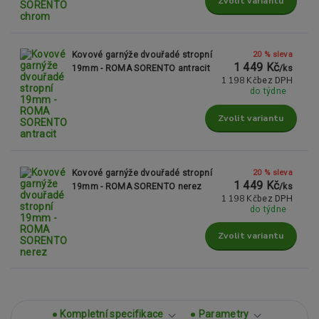
Zvolit variantu
20 % sleva
Kovové garnýže dvouřadé stropní
1 449 Kč
19mm - ROMA SORENTO antracit
/
ks
1 198 Kč
bez DPH
do týdne
Zvolit variantu
20 % sleva
Kovové garnýže dvouřadé stropní
1 449 Kč
19mm - ROMA SORENTO nerez
/
ks
1 198 Kč
bez DPH
do týdne
Zvolit variantu
Kompletní specifikace
Parametry