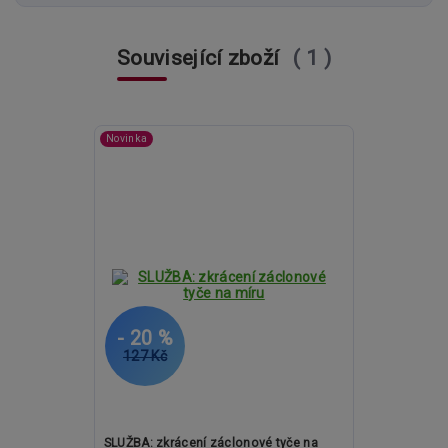
Související zboží
1
Novinka
- 20 %
127 Kč
SLUŽBA: zkrácení záclonové tyče na