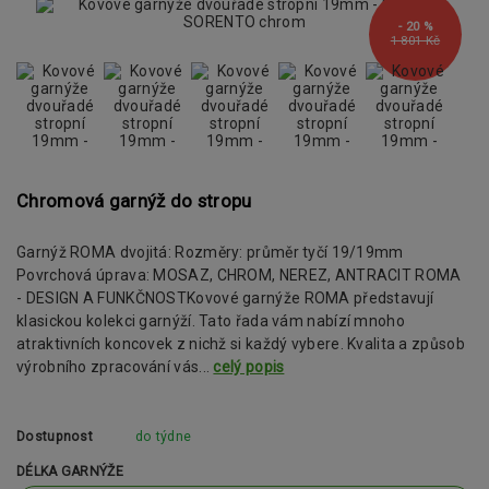
- 20 %
1 801 Kč
Chromová garnýž do stropu
Garnýž ROMA dvojitá: Rozměry: průměr tyčí 19/19mm
Povrchová úprava: MOSAZ, CHROM, NEREZ, ANTRACIT ROMA
- DESIGN A FUNKČNOSTKovové garnýže ROMA představují
klasickou kolekci garnýží. Tato řada vám nabízí mnoho
atraktivních koncovek z nichž si každý vybere. Kvalita a způsob
výrobního zpracování vás...
celý popis
Dostupnost
do týdne
DÉLKA GARNÝŽE