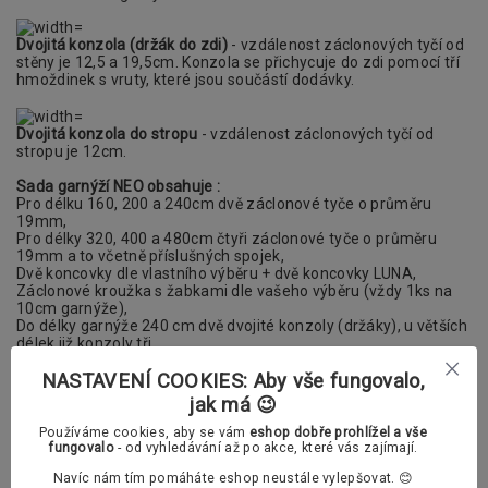
Dvojitá konzola (držák do zdi)
- vzdálenost záclonových tyčí od
stěny je 12,5 a 19,5cm. Konzola se přichycuje do zdi pomocí tří
hmoždinek s vruty, které jsou součástí dodávky.
Dvojitá konzola do stropu
- vzdálenost záclonových tyčí od
stropu je 12cm.
Sada garnýží NEO obsahuje :
Pro délku 160, 200 a 240cm dvě záclonové tyče o průměru
19mm,
Pro délky 320, 400 a 480cm čtyři záclonové tyče o průměru
19mm a to včetně příslušných spojek,
Dvě koncovky dle vlastního výběru + dvě koncovky LUNA
,
Záclonové kroužka s žabkami dle vašeho výběru (vždy 1ks na
10cm garnýže),
Do délky garnýže 240 cm dvě dvojité konzoly (držáky), u větších
délek již konzoly tři,
Příslušenství k upevnění garnýže (
šrouby a hmoždinky)
NASTAVENÍ COOKIES: Aby vše fungovalo,
Nabízíme vám také možnost výběru dvou typu kroužků s
jak má 😉
žabkami. Vybrat si můžete mezi klasickými a polstrovanými
kroužky. V příslušenství si v případě potřeby můžete dokoupit
Používáme cookies, aby se vám
eshop dobře prohlížel a vše
také PVC háčky.
fungovalo
- od vyhledávání až po akce, které vás zajímají.
Navíc nám tím pomáháte eshop neustále vylepšovat. 😊
Záclonové kroužky s žabkami dle vašeho výběru: