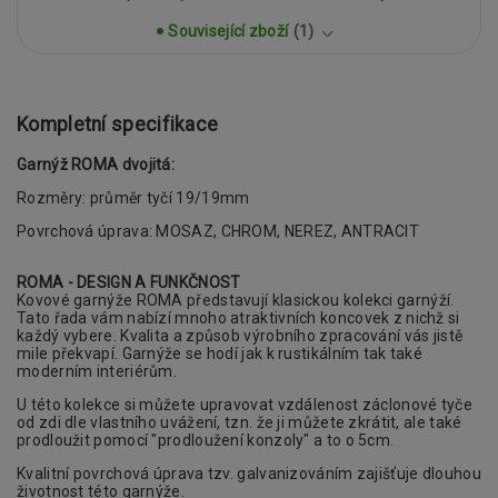
Související zboží
1
Kompletní specifikace
Garnýž ROMA dvojitá:
Rozměry: průměr tyčí 19/19mm
Povrchová úprava: MOSAZ, CHROM, NEREZ, ANTRACIT
ROMA - DESIGN A FUNKČNOST
Kovové garnýže ROMA představují klasickou
kolekci garnýží.
Tato řada vám nabízí mnoho atraktivních koncovek z nichž si
každý vybere. Kvalita a způsob výrobního zpracování
vás jistě
mile překvapí. Garnýže se hodí jak k rustikálním tak také
moderním interiérům.
U této kolekce si můžete upravovat vzdálenost záclonové tyče
od zdi dle vlastního uvážení, tzn. že ji můžete zkrátit, ale také
prodloužit pomocí "prodloužení konzoly" a to o 5cm.
Kvalitní povrchová úprava tzv. galvanizováním zajišťuje dlouhou
životnost této garnýže.