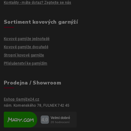
Kontakty - máte dotaz? Zeptejte se nás
Sortiment kovových garnýží
Kovové garnýže jednořadé
Kovové garnýže dvouřadé
Stropní kovové garnýže
Příslušenství ke garnýžím
Prodejna / Showroom
Eshop Garnýže24.cz
nám. Komenského 78, FULNEK 742 45