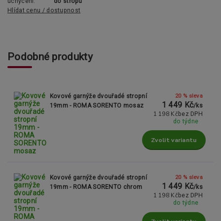
uchycení:
do stropu
Hlídat cenu / dostupnost
Podobné produkty
20 % sleva
Kovové garnýže dvouřadé stropní
1 449 Kč
19mm - ROMA SORENTO mosaz
/
ks
1 198 Kč
bez DPH
do týdne
Zvolit variantu
20 % sleva
Kovové garnýže dvouřadé stropní
1 449 Kč
19mm - ROMA SORENTO chrom
/
ks
1 198 Kč
bez DPH
do týdne