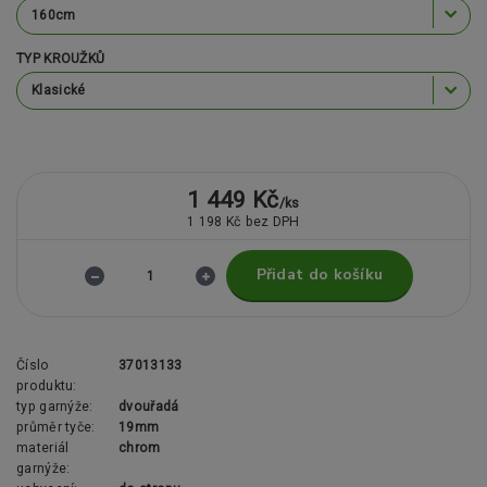
TYP KROUŽKŮ
1 449 Kč
/
ks
1 198 Kč
bez DPH
Přidat do košíku
Číslo
37013133
produktu:
typ garnýže:
dvouřadá
průměr tyče:
19mm
materiál
chrom
garnýže: