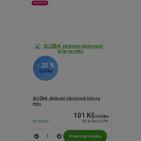
Novinka
- 20 %
127 Kč
SLUŽBA: zkrácení záclonové tyče na
míru
101 Kč
/
služba
83 Kč
do týdne
bez DPH
Přidat do košíku