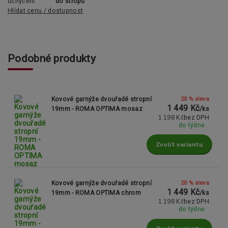
uchycení:
do stropu
Hlídat cenu / dostupnost
Podobné produkty
20 % sleva
Kovové garnýže dvouřadé stropní
1 449 Kč
19mm - ROMA OPTIMA mosaz
/
ks
1 198 Kč
bez DPH
do týdne
Zvolit variantu
20 % sleva
Kovové garnýže dvouřadé stropní
1 449 Kč
19mm - ROMA OPTIMA chrom
/
ks
1 198 Kč
bez DPH
do týdne