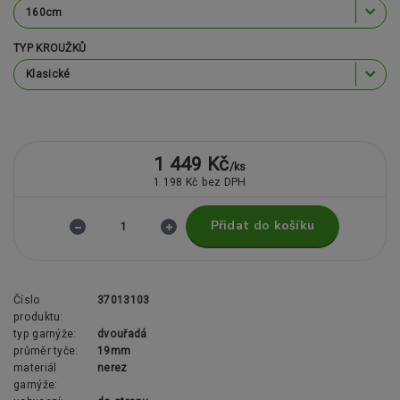
TYP KROUŽKŮ
1 449 Kč
/
ks
1 198 Kč
bez DPH
Přidat do košíku
Číslo
37013103
produktu:
typ garnýže:
dvouřadá
průměr tyče:
19mm
materiál
nerez
garnýže: