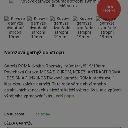
- 20 %
1 801 Kč
Nerezová garnýž do stropu
Garnýž ROMA dvojitá: Rozměry: průměr tyčí 19/19mm
Povrchová úprava: MOSAZ, CHROM, NEREZ, ANTRACIT ROMA
- DESIGN A FUNKČNOSTKovové garnýže ROMA představují
klasickou kolekci garnýží. Tato řada vám nabízí mnoho
atraktivních koncovek z nichž si každý vybere. Kvalita a způsob
výrobního zpracování vás...
celý popis
Dostupnost
do týdne
DÉLKA GARNÝŽE