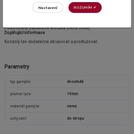
ROZUMÍM ✔
Nastavení
Klasické záclonové kroužky
Polstrované záclonové kroužky (tichý chod)
Doplňující informace
Konzoly lze dodatečně zkracovat a prodlužovat.
Parametry
typ garnýže
dvouřadá
průměr tyče
19mm
materiál garnýže
nerez
uchycení
do stropu