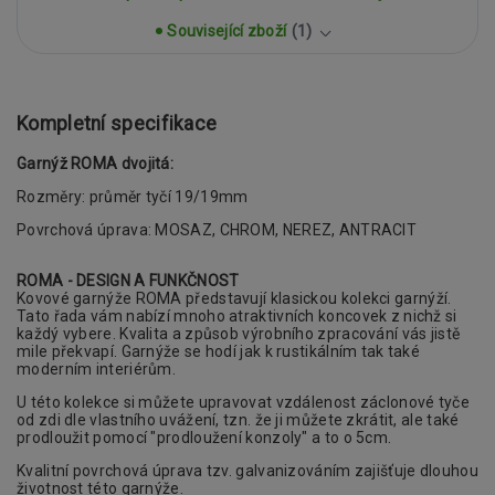
Související zboží
1
Kompletní specifikace
Garnýž ROMA dvojitá:
Rozměry: průměr tyčí 19/19mm
Povrchová úprava: MOSAZ, CHROM, NEREZ, ANTRACIT
ROMA - DESIGN A FUNKČNOST
Kovové garnýže ROMA představují klasickou
kolekci garnýží.
Tato řada vám nabízí mnoho atraktivních koncovek z nichž si
každý vybere. Kvalita a způsob výrobního zpracování
vás jistě
mile překvapí. Garnýže se hodí jak k rustikálním tak také
moderním interiérům.
U této kolekce si můžete upravovat vzdálenost záclonové tyče
od zdi dle vlastního uvážení, tzn. že ji můžete zkrátit, ale také
prodloužit pomocí "prodloužení konzoly" a to o 5cm.
Kvalitní povrchová úprava tzv. galvanizováním zajišťuje dlouhou
životnost této garnýže.