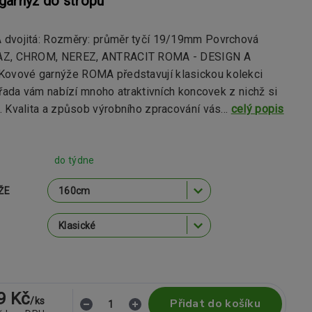
garnýž do stropu
dvojitá: Rozměry: průměr tyčí 19/19mm Povrchová
AZ, CHROM, NEREZ, ANTRACIT ROMA - DESIGN A
vové garnýže ROMA představují klasickou kolekci
 řada vám nabízí mnoho atraktivních koncovek z nichž si
 Kvalita a způsob výrobního zpracování vás...
celý popis
do týdne
ŽE
9 Kč
/
ks
Přidat do košíku