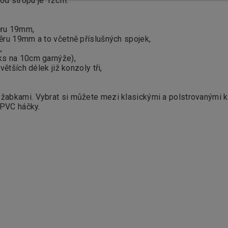
 od stropu je 12cm.
ěru 19mm,
ěru 19mm a to včetně příslušných spojek,
A
,
ks na 10cm garnýže),
ětších délek již konzoly tři,
žabkami. Vybrat si můžete mezi klasickými a polstrovanými k
 PVC háčky.