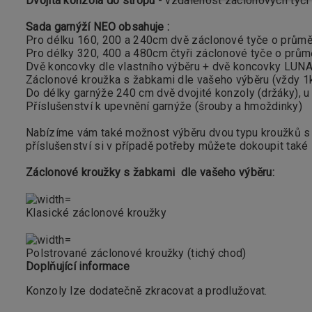
Dvojitá konzola do stropu
- vzdálenost záclonových tyčí
Sada garnýží NEO obsahuje :
Pro délku 160, 200 a 240cm dvě záclonové tyče o prům
Pro délky 320, 400 a 480cm čtyři záclonové tyče o prům
Dvě koncovky dle vlastního výběru + dvě koncovky LUN
Záclonové kroužka s žabkami dle vašeho výběru (vždy 1
Do délky garnýže 240 cm dvě dvojité konzoly (držáky), u v
Příslušenství k upevnění garnýže (
šrouby a hmoždinky)
Nabízíme vám také možnost výběru dvou typu kroužků s 
příslušenství si v případě potřeby můžete dokoupit také
Záclonové kroužky s žabkami dle vašeho výběru:
Klasické záclonové kroužky
Polstrované záclonové kroužky (tichý chod)
Doplňující informace
Konzoly lze dodatečně zkracovat a prodlužovat.