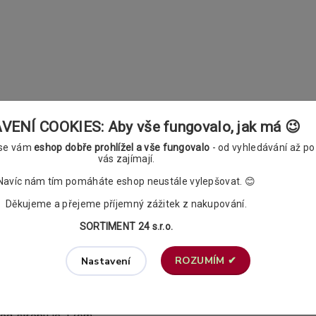
ENÍ COOKIES: Aby vše fungovalo, jak má 😉
nýží. Tato řada vám nabízí mnoho atraktivních koncovek z nich
 mile překvapí. Garnýže se hodí jak k rustikálním tak také mode
 se vám
eshop dobře prohlížel a vše fungovalo
- od vyhledávání až po
vás zajímají.
Navíc nám tím pomáháte eshop neustále vylepšovat. 😊
yče od zdi dle vlastního uvážení, tzn. že ji můžete zkrátit, a
Děkujeme a přejeme příjemný zážitek z nakupování.
louhou životnost této garnýže.
SORTIMENT 24 s.r.o.
ROZUMÍM ✔
Nastavení
yčí od stěny je 12,5 a 19,5cm. Konzola se přichycuje do zdi p