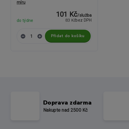
míru
101 Kč
/
služba
83 Kč
bez DPH
do týdne
Přidat do košíku
Doprava zdarma
Nakupte nad 2500 Kč