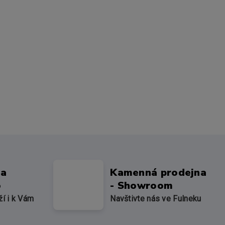
na
Kamenná prodejna
o
- Showroom
ží i k Vám
Navštivte nás ve Fulneku