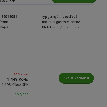
č
bez DPH
:
37013051
typ garnýže:
dvouřadá
19mm
materiál garnýže:
nerez
tropu
Hlídat cenu / dostupnost
20 % sleva
Zvolit variantu
1 449 Kč
/
ks
1 198 Kč
bez DPH
do týdne