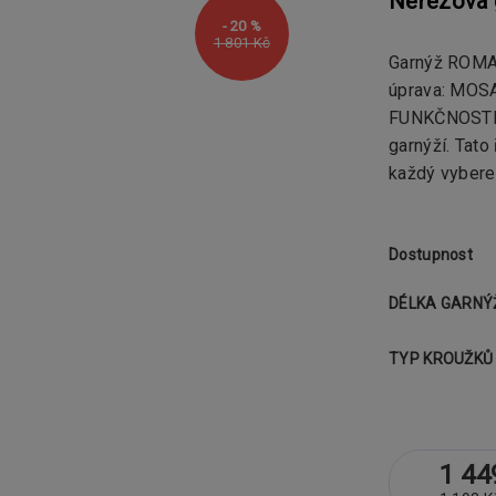
Nerezová 
- 20 %
1 801 Kč
Garnýž ROMA 
úprava: MOS
FUNKČNOSTKo
garnýží. Tato
každý vybere.
Dostupnost
DÉLKA GARNÝ
TYP KROUŽKŮ
1 44