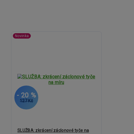
Novinka
- 20 %
127 Kč
SLUŽBA: zkrácení záclonové tyče na