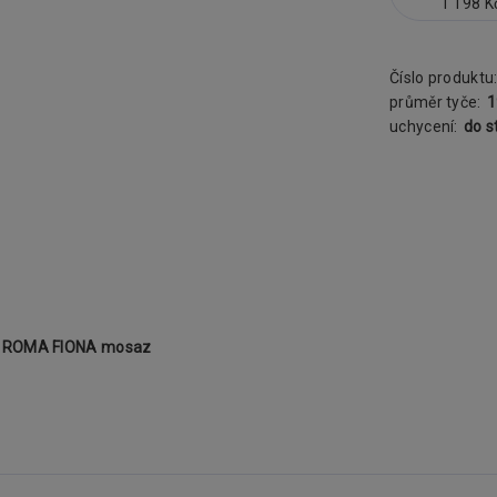
1 198 K
Číslo produktu
průměr tyče:
uchycení:
do s
 - ROMA FIONA mosaz