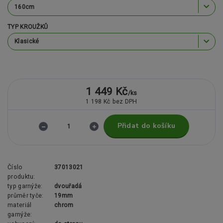
TYP KROUŽKŮ
1 449 Kč
/
ks
1 198 Kč
bez DPH
Přidat do košíku
Číslo
37013021
produktu:
typ garnýže:
dvouřadá
průměr tyče:
19mm
materiál
chrom
garnýže: