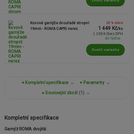
Zvolit variantu
20 % sleva
Kovové garnýže dvouřadé stropní
1 449 Kč
19mm - ROMA CAPRI nerez
/
ks
1 198 Kč
bez DPH
do týdne
Zvolit variantu
Kompletní specifikace
Parametry
Související zboží
1
Kompletní specifikace
Garnýž ROMA dvojitá: