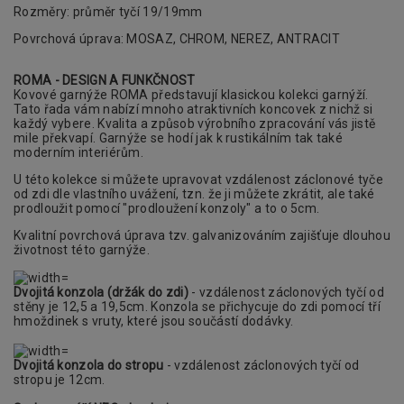
Rozměry: průměr tyčí 19/19mm
Povrchová úprava: MOSAZ, CHROM, NEREZ, ANTRACIT
ROMA - DESIGN A FUNKČNOST
Kovové garnýže ROMA představují klasickou
kolekci garnýží.
Tato řada vám nabízí mnoho atraktivních koncovek z nichž si
každý vybere. Kvalita a způsob výrobního zpracování
vás jistě
mile překvapí. Garnýže se hodí jak k rustikálním tak také
moderním interiérům.
U této kolekce si můžete upravovat vzdálenost záclonové tyče
od zdi dle vlastního uvážení, tzn. že ji můžete zkrátit, ale také
prodloužit pomocí "prodloužení konzoly" a to o 5cm.
Kvalitní povrchová úprava tzv. galvanizováním zajišťuje dlouhou
životnost této garnýže.
Dvojitá konzola (držák do zdi)
- vzdálenost záclonových tyčí od
stěny je 12,5 a 19,5cm. Konzola se přichycuje do zdi pomocí tří
hmoždinek s vruty, které jsou součástí dodávky.
Dvojitá konzola do stropu
- vzdálenost záclonových tyčí od
stropu je 12cm.