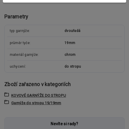
Parametry
typ garnýže
dvouřadá
průměr tyče
19mm
materiál garnýže
chrom
uchycení
do stropu
Zboží zařazeno v kategoriích
KOVOVÉ GARNÝŽE DO STROPU
Garnýže do stropu 19/19mm
Nevíte si rady?