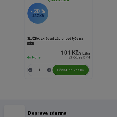
- 20 %
127 Kč
SLUŽBA: zkrácení záclonové tyče na
míru
101 Kč
/
služba
83 Kč
do týdne
bez DPH
Přidat do košíku
Doprava zdarma