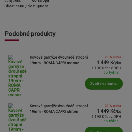
uchycení:
do stropu
Hlídat cenu / dostupnost
Podobné produkty
20 % sleva
Kovové garnýže dvouřadé stropní
1 449 Kč
19mm - ROMA CAPRI mosaz
/
ks
1 198 Kč
bez DPH
do týdne
Zvolit variantu
20 % sleva
Kovové garnýže dvouřadé stropní
1 449 Kč
19mm - ROMA CAPRI chrom
/
ks
1 198 Kč
bez DPH
do týdne