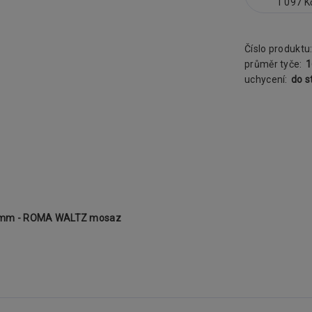
1 097 K
Číslo produktu
průměr tyče:
uchycení:
do s
 16mm - ROMA WALTZ mosaz