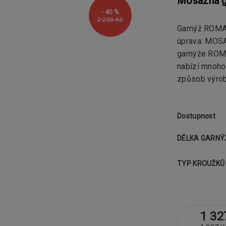
Mosazná g
- 40 %
2 203 Kč
Garnýž ROMA 
úprava: MO
garnýže ROMA
nabízí mnoho 
způsob výrobn
Dostupnost
DÉLKA GARNÝ
TYP KROUŽKŮ
1 32