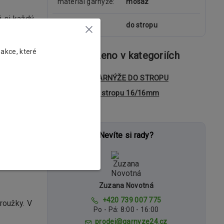
materiál garnýže
mosaz
ž si každý
uchycení
do stropu
rním
 akce, které
Zboží zařazeno v kategoriích
le také
KOVOVÉ GARNÝŽE DO STROPU
Garnýže do stropu 16/16mm
Nevíte si rady?
šných
Zuzana Novotná
+420 739 007 775
roužky. V
Po - Pá: 8:00 - 16:00
prodej@garnyze24.cz