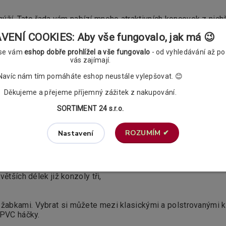
nýží. Tato řada vám nabízí mnoho atraktivních koncovek z nich
 mile překvapí. Garnýže se hodí jak k rustikálním tak také mode
ENÍ COOKIES: Aby vše fungovalo, jak má 😉
 se vám
eshop dobře prohlížel a vše fungovalo
- od vyhledávání až po
yče od zdi dle vlastního uvážení, tzn. že ji můžete zkrátit, a
vás zajímají.
Navíc nám tím pomáháte eshop neustále vylepšovat. 😊
louhou životnost této garnýže.
Děkujeme a přejeme příjemný zážitek z nakupování.
SORTIMENT 24 s.r.o.
ůměru 16mm, jednu o průměru 16mm,
ROZUMÍM ✔
Nastavení
ru 16mm, dvě záclonové tyče o průměru 25mm, včetně příslu
A
,
ks na 10cm garnýže),
ětších délek již konzoly tři,
žabkami. Vybrat si můžete mezi klasickými a polstrovanými k
 PVC háčky.