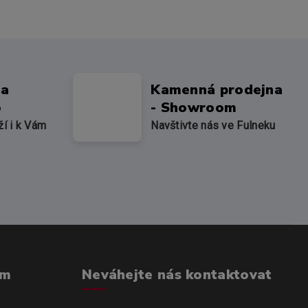
na
Kamenná prodejna
o
- Showroom
ží i k Vám
Navštivte nás ve Fulneku
om
Neváhejte nás kontaktovat