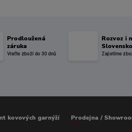
Prodloužená
Rozvoz i 
záruka
Slovensk
Vraťte zboží do 30 dnů
Zajistíme zbo
nt kovových garnýží
Prodejna / Showro