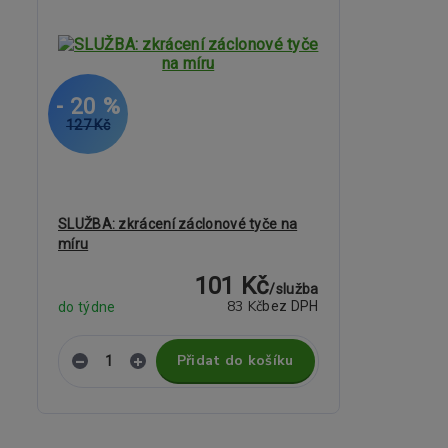
- 20 %
127 Kč
SLUŽBA: zkrácení záclonové tyče na
míru
101 Kč
/
služba
83 Kč
bez DPH
do týdne
Přidat do košíku