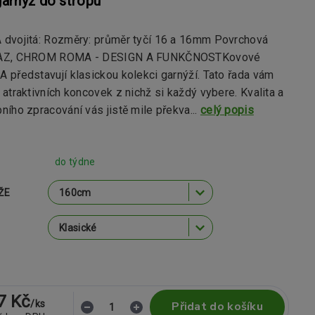
arnýž do stropu
dvojitá: Rozměry: průměr tyčí 16 a 16mm Povrchová
SAZ, CHROM ROMA - DESIGN A FUNKČNOSTKovové
 představují klasickou kolekci garnýží. Tato řada vám
atraktivních koncovek z nichž si každý vybere. Kvalita a
ího zpracování vás jistě mile překva...
celý popis
do týdne
ŽE
7 Kč
/
ks
Přidat do košíku