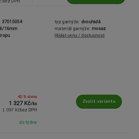
č
bez DPH
:
37015054
typ garnýže:
dvouřadá
16/16mm
materiál garnýže:
mosaz
tropu
Hlídat cenu / dostupnost
40 % sleva
Zvolit variantu
1 327 Kč
/
ks
1 097 Kč
bez DPH
do týdne