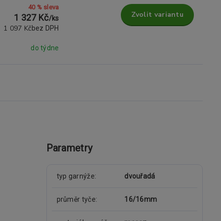
40 % sleva
Zvolit variantu
1 327 Kč
/
ks
1 097 Kč
bez DPH
do týdne
Parametry
typ garnýže
dvouřadá
průměr tyče
16/16mm