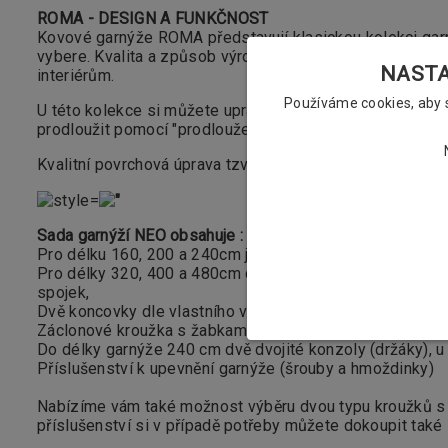
ROMA - DESIGN A FUNKČNOST
Kovové garnýže ROMA představují klasickou
kolekci gar
vybere. Kvalita a způsob výrobního zpracování
vás jistě
NASTAV
interiérům.
Používáme cookies, aby
U této kolekce si můžete upravovat vzdálenost záclonové t
prodloužit pomocí "prodloužení konzoly" a to o 5cm.
Kvalitní povrchová úprava tzv. galvanizováním zajišťuje d
Sada garnýží NEO obsahuje :
Pro délku 160, 200 a 240cm jednu záclonovou tyč o pr
Pro délky 320, 400 a 480cm dvě záclonové tyče o průmě
spojek,
Dvě koncovky dle vlastního výběru + dvě koncovky LUN
Záclonové kroužka s žabkami dle vašeho výběru (vždy 1
Do délky garnýže 240 cm dvě dvojité konzoly (držáky), u v
Příslušenství k upevnění garnýže (
šrouby a hmoždinky)
Nabízíme vám také možnost výběru dvou typu kroužků s 
příslušenství si v případě potřeby můžete dokoupit také