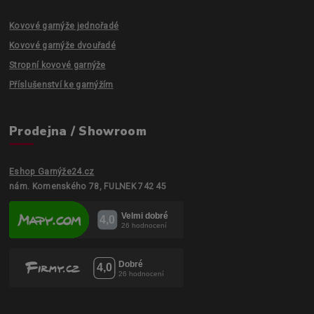
Kovové garnýže jednořadé
Kovové garnýže dvouřadé
Stropní kovové garnýže
Příslušenství ke garnýžím
Prodejna / Showroom
Eshop Garnýže24.cz
nám. Komenského 78, FULNEK 742 45