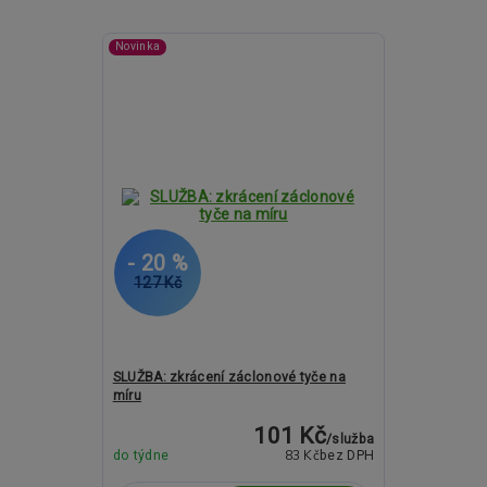
Novinka
- 20 %
127 Kč
SLUŽBA: zkrácení záclonové tyče na
míru
101 Kč
/
služba
83 Kč
do týdne
bez DPH