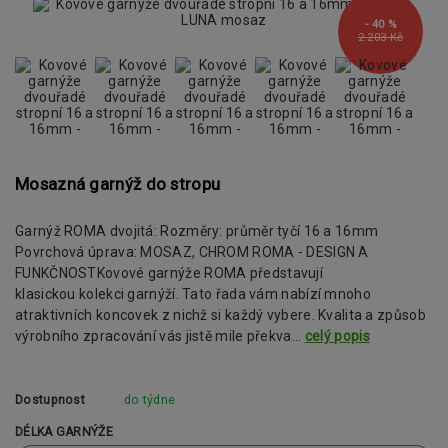
- 40 %
2 203 Kč
Mosazná garnýž do stropu
Garnýž ROMA dvojitá: Rozměry: průměr tyčí 16 a 16mm
Povrchová úprava: MOSAZ, CHROM ROMA - DESIGN A
FUNKČNOSTKovové garnýže ROMA představují
klasickou kolekci garnýží. Tato řada vám nabízí mnoho
atraktivních koncovek z nichž si každý vybere. Kvalita a způsob
výrobního zpracování vás jistě mile překva...
celý popis
Dostupnost
do týdne
DÉLKA GARNÝŽE