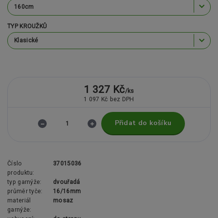
TYP KROUŽKŮ
1 327 Kč
/
ks
1 097 Kč
bez DPH
Přidat do košíku
Číslo
37015036
produktu:
typ garnýže:
dvouřadá
průměr tyče:
16/16mm
materiál
mosaz
garnýže: