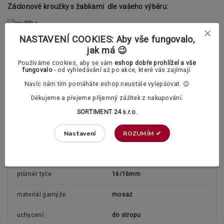
Záclonové kroužky s žabkami dle vašeho výběru:
Klasické záclonové kroužky
NASTAVENÍ COOKIES: Aby vše fungovalo,
jak má 😉
Polstrované záclonové kroužky (tichý chod)
Používáme cookies, aby se vám
eshop dobře prohlížel a vše
fungovalo
- od vyhledávání až po akce, které vás zajímají.
Doplňující informace
Navíc nám tím pomáháte eshop neustále vylepšovat. 😊
Konzoly lze dodatečně zkracovat a prodlužovat.
Děkujeme a přejeme příjemný zážitek z nakupování.
SORTIMENT 24 s.r.o.
Parametry
ROZUMÍM ✔
Nastavení
typ garnýže
dvouřadá
průměr tyče
16/16mm
materiál garnýže
mosaz
uchycení
do stropu