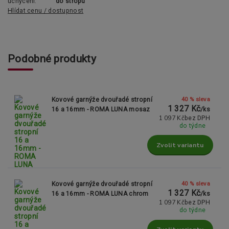
uchycení:
do stropu
Hlídat cenu / dostupnost
Podobné produkty
40 % sleva
Kovové garnýže dvouřadé stropní
1 327 Kč
16 a 16mm - ROMA LUNA mosaz
/
ks
1 097 Kč
bez DPH
do týdne
Zvolit variantu
40 % sleva
Kovové garnýže dvouřadé stropní
1 327 Kč
16 a 16mm - ROMA LUNA chrom
/
ks
1 097 Kč
bez DPH
do týdne