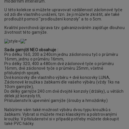
moderním interiérům.
U této kolekce si můžete upravovat vzdálenost záclonové tyče
od zdi dle vlastního uvážení, tzn. že ji můžete zkrátit, ale také
prodloužit pomocí "prodloužení konzoly" a to o 5cm.
Kvalitní povrchová úprava tzv. galvanizováním zajišťuje dlouhou
životnost této garnýže.
Sada garnýží NEO obsahuje :
Pro délku 160, 200 a 240cm jednu záclonovou tyč o průměru
16mm, jednu o průměru 16mm,
Pro délky 320, 400 a 480cm dvě záclonové tyče o průměru
16mm, dvě záclonové tyče o průměru 25mm, včetně
příslušných spojek,
Dvě koncovky dle vlastního výběru + dvě koncovky LUNA
,
Záclonové kroužka s žabkami dle vašeho výběru (vždy 1ks na
10cm garnýže),
Do délky garnýže 240 cm dvě dvojité konzoly (držáky), u větších
délek již konzoly tři,
Příslušenství k upevnění garnýže (
šrouby a hmoždinky)
Nabízíme vám také možnost výběru dvou typu kroužků s
žabkami. Vybrat si můžete mezi klasickými a polstrovanými
kroužky. V příslušenství si v případě potřeby můžete dokoupit
také PVC háčky.